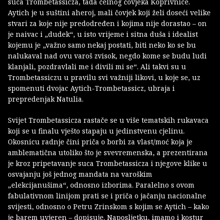
suca Trombetassicza, tada čelnog čovjeka Koprivnice.
Aytich je u suštini aheroj, mali čovjek koji želi doseći velike
stvari za koje nije predodređen i kojima nije dorastao – on
je naivac i „dudek“, u isto vrijeme i sitna duša i idealist
kojemu je „važno samo nekaj postati, biti neko ko se bu
nalukaval nad ovu varoš zvisok, negdo kome se budu ludi
klanjali, pozdravlali me i divili mi se“. Ali takvi su u
Trombetassiczu u pravilu svi važniji likovi, u koje se, uz
spomenuti dvojac Aytich-Trombetassicz, ubraja i
prepredenjak Natulia.
Svijet Trombetassicza rastače se u više tematskih rukavaca
koji se u finalu vješto stapaju u jedinstvenu cjelinu.
Okosnicu radnje čini priča o borbi za vlast/moć koja je
amblematična utoliko što je svevremenska, a prezentirana
je kroz pripetavanje suca Trombetassicza i njegove klike u
osvajanju još jednog mandata na varoškim
„elekcijanušima“, odnosno izborima. Paralelno s ovom
fabulativnom linijom prati se i priča o jačanju nacionalne
svijesti, odnosno o Petru Zrinskom s kojim se Aytich – kako
je barem uvjeren – dopisuje. Naposljetku, imamo i kostur