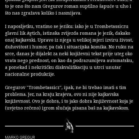
to je ono što nam Gregurov roman suptilno šapuće u uho i
što nas zgražava koliko i nasmijava.
I naposljetku, vratimo se jeziku: iako je u Trombetassiczu
glavni lik Aytich, istinska zvijezda romana je jezik, dakako
onaj kajkavski. Upravo iz njega u velikoj mjeri izviru živost,
duhovitost i humor, pa čak i situacijska komika. No ruku na
srce, danas je dijalekt za neki književni tekst prije uteg oko
vrata nego prednost, on kao da podrazumijeva automatsku,
a ponekad i nekritičku diskvalifikaciju u utrci unutar
nacionalne produkcije.
Gregurov "Trombetassicz", ipak, ne bi trebao imati s tim
problema. Jer, na kraju krajeva, ovo ni nije kajkavska
književnost. Ovo je dobra, i to jako dobra književnost koja je
(uvjetno rečeno) igrom slučaja pisana baš na kajkavskom.
MARKO GREGUR