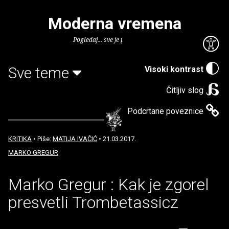
Moderna vremena
Pogledaj... sve je puno knjiga.
Sve teme
Visoki kontrast
Čitljiv slog
Podcrtane poveznice
KRITIKA
• Piše:
MATIJA IVAČIĆ
• 21.03.2017.
MARKO GREGUR
Marko Gregur : Kak je zgorel
presvetli Trombetassicz