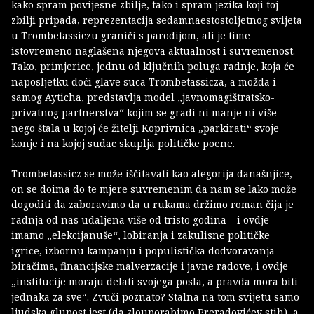
kako spram povijesne zbilje, tako i spram jezika koji toj
zbilji pripada, reprezentacija sedamnaestostoljetnog svijeta
u Trombetassiczu graniči s parodijom, ali je time
istovremeno naglašena njegova aktualnost i suvremenost.
Tako, primjerice, jednu od ključnih poluga radnje, koja će
naposljetku doći glave suca Trombetassicza, a možda i
samog Ayticha, predstavlja model „javnomagištratsko-
privatnog partnerstva“ kojim se gradi ni manje ni više
nego štala u kojoj će žitelji Koprivnica „parkirati“ svoje
konje i na kojoj sudac skuplja političke poene.
Trombetassicz se može iščitavati kao alegorija današnjice,
on se doima do te mjere suvremenim da nam se lako može
dogoditi da zaboravimo da u rukama držimo roman čija je
radnja od nas udaljena više od tristo godina – i ovdje
imamo „elekcijanuše“, lobiranja i zakulisne političke
igrice, izbornu kampanju i populistička dodvoravanja
biračima, financijske malverzacije i javne radove, i ovdje
„institucije moraju delati svojega posla, a pravda mora biti
jednaka za sve“. Zvuči poznato? Stalna na tom svijetu samo
ljudska glupost jest (da zlouporabimo Preradovićev stih), a