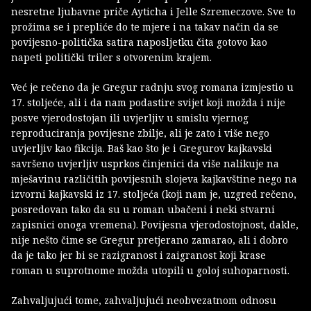
nesretne ljubavne priče Ayticha i Jelle Szremeczove. Sve to
prožima se i prepliće do te mjere i na takav način da se
povijesno-politička satira naposljetku čita gotovo kao
napeti politički triler s otvorenim krajem.
Već je rečeno da je Gregur radnju svog romana izmjestio u
17. stoljeće, ali i da nam podastire svijet koji možda i nije
posve vjerodostojan ili uvjerljiv u smislu vjernog
reproduciranja povijesne zbilje, ali je zato i više nego
uvjerljiv kao fikcija. Baš kao što je i Gregurov kajkavski
savršeno uvjerljiv usprkos činjenici da više nalikuje na
mješavinu različitih povijesnih slojeva kajkavštine nego na
izvorni kajkavski iz 17. stoljeća (koji nam je, uzgred rečeno,
posredovan tako da su u roman ubačeni i neki stvarni
zapisnici onoga vremena). Povijesna vjerodostojnost, dakle,
nije nešto čime se Gregur pretjerano zamarao, ali i dobro
da je tako jer bi se razigranost i zaigranost koji krase
roman u suprotnome možda utopili u goloj suhoparnosti.
Zahvaljujući tome, zahvaljujući neobvezatnom odnosu