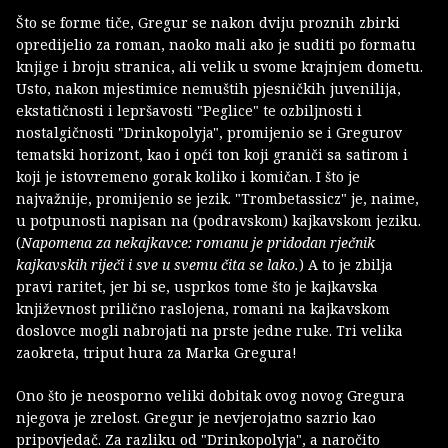
Što se forme tiče, Gregur se nakon dviju proznih zbirki
opredijelio za roman, naoko mali ako je suditi po formatu
knjige i broju stranica, ali velik u svome krajnjem dometu.
Usto, nakon mjestimice nemuštih pjesničkih juvenilija,
ekstatičnosti i lepršavosti "Peglice" te ozbiljnosti i
nostalgičnosti "Drinkopolyja", promijenio se i Gregurov
tematski horizont, kao i opći ton koji graniči sa satirom i
koji je istovremeno gorak koliko i komičan. I što je
najvažnije, promijenio se jezik. "Trombetassicz" je, naime,
u potpunosti napisan na (podravskom) kajkavskom jeziku.
(
Napomena za nekajkavce: romanu je pridodan rječnik
kajkavskih riječi i sve u svemu čita se lako.
) A to je zbilja
pravi raritet, jer bi se, usprkos tome što je kajkavska
književnost prilično raslojena, romani na kajkavskom
doslovce mogli nabrojati na prste jedne ruke. Tri velika
zaokreta, triput hura za Marka Gregura!
Ono što je neosporno veliki dobitak ovog novog Gregura
njegova je zrelost. Gregur je nevjerojatno sazrio kao
pripovjedač. Za razliku od "Drinkopolyja", a naročito