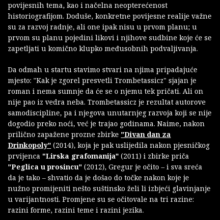
povijesnih tema, kao i načelna neopterećenost
historiografijom. Doduše, konkretne povijesne realije važne
su za razvoj radnje, ali one ipak nisu u prvom planu; u
prvom su planu pojedini likovi i njihove sudbine koje će se
zapetljati u komično klupko međusobnih podvaljivanja.
Da odmah u startu stavimo stvari na njima pripadajuće
mjesto: "Kak je zgorel presvetli Trombetassicz" sjajan je
roman i nema sumnje da će se o njemu tek pričati. Ali on
nije pao iz vedra neba. Trombetassicz je rezultat autorove
samodiscipline, pa i njegova unutarnjeg razvoja koji se nije
dogodio preko noći, već je trajao godinama. Naime, nakon
prilično zapažene prozne zbirke
"Divan dan za
Drinkopoly"
(2014), koja je pak uslijedila nakon pjesničkog
prvijenca
"Lirska grafomanija"
(2011) i zbirke priča
"Peglica u prosincu"
(2012), Gregur je očito – i sva sreća
da je tako – shvatio da je došao do točke nakon koje je
nužno promijeniti nešto suštinsko želi li izbjeći glavinjanje
u varijantnosti. Promjene su se očitovale na tri razine:
razini forme, razini teme i razini jezika.