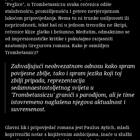
"Peglice", u Trombetassiczu svaka rečenica odiše
staloženošću, promišljenošću i gotovo nevjerojatnom
lakoćom pripovijedanja. Nema tu ni trunke usiljenosti ili
neprirodnosti, tekst baš ni u jednom trenutku ne škripi,
rečenice klize glatko i bešumno. Međutim, odmaknimo se
od impresionističke kritike i pokušajmo razjasniti
anatomiju Gregurova romana. Kako je osmišljen
Trombetassicz?
Zahvaljujući neobvezatnom odnosu kako spram
povijesne zbilje, tako i spram jezika koji toj
zbilji pripada, reprezentacija
sedamnaestostoljetnog svijeta u
'Trombetassiczu' graniči s parodijom, ali je time
istovremeno naglašena njegova aktualnost i
suvremenost.
Glavni lik i pripovjedač romana jest Paulus Aytich, mladi
koprivnički notar s književnim ambicijama, inače u službi