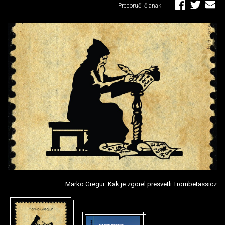
Preporuči članak
Marko Gregur: Kak je zgorel presvetli Trombetassicz