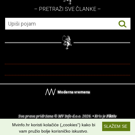
– PRETRAŽI SVE ČLANKE –
Moderna vremena
Sva prava pridržana © MV Info d.o.o. 2026. • Kriv je
Fiktiv
Mvinfo.hr koristi kolačiće („cookies“) kako bi
SLAŽEM SE
O nama
•
Pomoć
•
Uvjeti korištenja
•
RSS kanali
vam pružio bolje korisničko iskustvo.