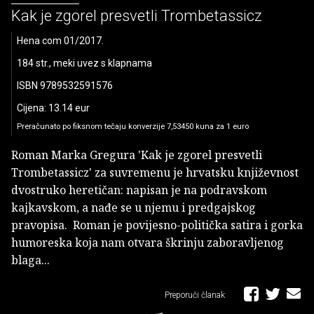
Kak je zgorel presvetli Trombetassicz
Hena com 01/2017.
184 str., meki uvez s klapnama
ISBN 9789532591576
Cijena: 13.14 eur
Preračunato po fiksnom tečaju konverzije 7,53450 kuna za 1 euro
Roman Marka Gregura 'Kak je zgorel presvetli
Trombetassicz' za suvremenu je hrvatsku književnost
dvostruko heretičan: napisan je na podravskom
kajkavskom, a nađe se u njemu i predgajskog
pravopisa. Roman je povijesno-politička satira i gorka
humoreska koja nam otvara škrinju zaboravljenog
blaga...
Preporuči članak