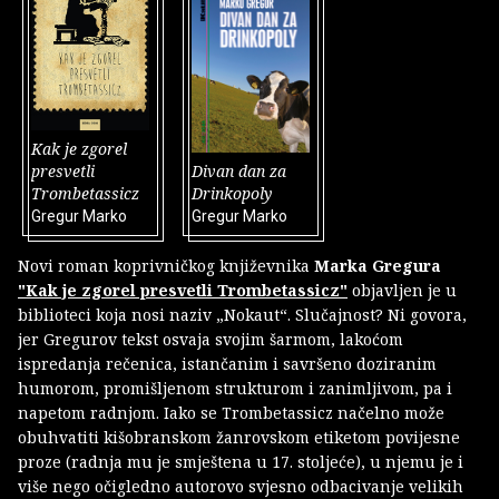
Kak je zgorel
presvetli
Divan dan za
Trombetassicz
Drinkopoly
Gregur Marko
Gregur Marko
Novi roman koprivničkog književnika
Marka Gregura
"Kak je zgorel presvetli Trombetassicz"
objavljen je u
biblioteci koja nosi naziv „Nokaut“. Slučajnost? Ni govora,
jer Gregurov tekst osvaja svojim šarmom, lakoćom
ispredanja rečenica, istančanim i savršeno doziranim
humorom, promišljenom strukturom i zanimljivom, pa i
napetom radnjom. Iako se Trombetassicz načelno može
obuhvatiti kišobranskom žanrovskom etiketom povijesne
proze (radnja mu je smještena u 17. stoljeće), u njemu je i
više nego očigledno autorovo svjesno odbacivanje velikih