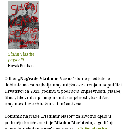
Slučaj vlastite
pogibelji
Novak Kristian
Odbor „
Nagrade Vladimir Nazor
“ donio je odluke o
dobitnicima za najbolja umjetnička ostvarenja u Republici
Hrvatskoj za 2023. godinu u području književnosti, glazbe,
filma, likovnih i primijenjenih umjetnosti, kazališne
umjetnosti te arhitekture i urbanizma.
Dobitnik nagrade „Vladimir Nazor“ za životno djelo u
području književnosti je
Mladen Machiedo
, a godišnje
nagrade
Kristian Novak
, za roman „
Slučaj vlastite