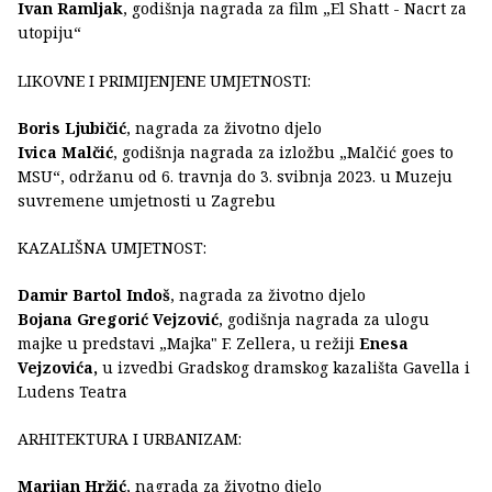
Ivan Ramljak
, godišnja nagrada za film „El Shatt - Nacrt za
utopiju“
LIKOVNE I PRIMIJENJENE UMJETNOSTI:
Boris Ljubičić
, nagrada za životno djelo
Ivica Malčić
, godišnja nagrada za izložbu „Malčić goes to
MSU“, održanu od 6. travnja do 3. svibnja 2023. u Muzeju
suvremene umjetnosti u Zagrebu
KAZALIŠNA UMJETNOST:
Damir Bartol Indoš
, nagrada za životno djelo
Bojana Gregorić Vejzović
, godišnja nagrada za ulogu
majke u predstavi „Majka" F. Zellera, u režiji
Enesa
Vejzovića,
u izvedbi Gradskog dramskog kazališta Gavella i
Ludens Teatra
ARHITEKTURA I URBANIZAM:
Marijan Hržić
, nagrada za životno djelo