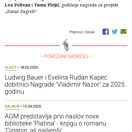
Lea Pelivan
i
Toma Plejić
, godišnja nagrada za projekt
„Zonar Zagreb“
Preporuči članak
– POVEZANI SADRŽAJ –
VIJEST
• 18.05.2026.
Ludwig Bauer i Evelina Rudan Kapec
dobitnici Nagrade 'Vladimir Nazor' za 2025.
godinu
NAJAVA
• 15.04.2026.
AGM predstavlja prvi naslov nove
biblioteke 'Platina' - knjigu o romanu
'Ciganin, ali najljepši'