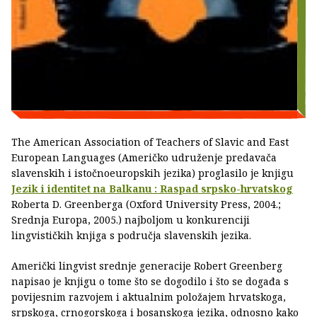
The American Association of Teachers of Slavic and East
European Languages (Američko udruženje predavača
slavenskih i istočnoeuropskih jezika) proglasilo je knjigu
Jezik i identitet na Balkanu : Raspad srpsko-hrvatskog
Roberta D. Greenberga (Oxford University Press, 2004.;
Srednja Europa, 2005.) najboljom u konkurenciji
lingvističkih knjiga s područja slavenskih jezika.
Američki lingvist srednje generacije Robert Greenberg
napisao je knjigu o tome što se dogodilo i što se događa s
povijesnim razvojem i aktualnim položajem hrvatskoga,
srpskoga, crnogorskoga i bosanskoga jezika, odnosno kako