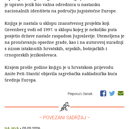
je upravo jezik bio važna odrednica u nastanku
nacionalnih identiteta na području jugoistočne Europe.
Knjiga je nastala u sklopu znanstvenog projekta koji
Greenberg vodi od 1997. u sklopu kojeg je nekoliko puta
posjetio države nastale raspadom Jugoslavije. Utemeljena je
na proučavanju opsežne građe, kao i na autorovoj suradnji
s nizom istaknutih hrvatskih, srpskih, bošnjačkih i
crnogorskih jezikoslovaca.
Krajem prošle godine knjigu je u hrvatskom prijevodu
Anite Peti-Stantić objavila zagrebačka nakladnička kuća
Srednja Europa.
Preporuči članak
– POVEZANI SADRŽAJ –
NAJAVA
• 05.05.2026.