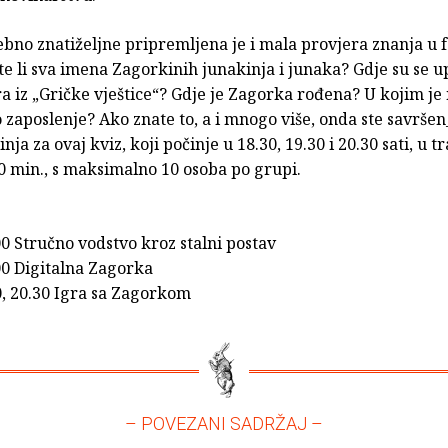
ebno znatiželjne pripremljena je i mala provjera znanja u
te li sva imena Zagorkinih junakinja i junaka? Gdje su se u
ra iz „Gričke vještice“? Gdje je Zagorka rođena? U kojim j
 zaposlenje? Ako znate to, a i mnogo više, onda ste savršen
ja za ovaj kviz, koji počinje u 18.30, 19.30 i 20.30 sati, u t
0 min., s maksimalno 10 osoba po grupi.
00 Stručno vodstvo kroz stalni postav
00 Digitalna Zagorka
0, 20.30 Igra sa Zagorkom
– POVEZANI SADRŽAJ –