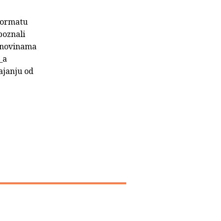
 formatu
poznali
e novinama
_a
rajanju od