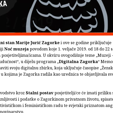
ni stan Marije Jurić Zagorke
i ove se godine priključuje
iji
Noć muzeja
povodom koje 1. veljače 2019. od 18 do 22 s
 posjetiteljima/icama. U okviru ovogodišnje teme „Muzeji - 
udućnost“, u dijelu programa „
Digitalna Zagorka
“ Memor
aviti svoju digitalnu zbirku, koja uključuje časopise „Ženski 
 u kojima je Zagorka radila kao urednica te objavljivala sv
 vodstvo kroz
Stalni postav
posjetitelji/ce će imati priliku
mljivosti i podatke o Zagorkinom privatnom životu, spisate
ktivističkom i feminističkom radu te svjetski priznatom a
 novinarstvu.