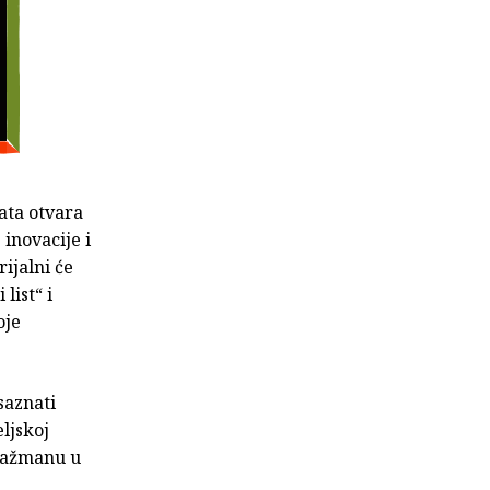
ata otvara
inovacije i
ijalni će
list“ i
oje
 saznati
ljskoj
ngažmanu u