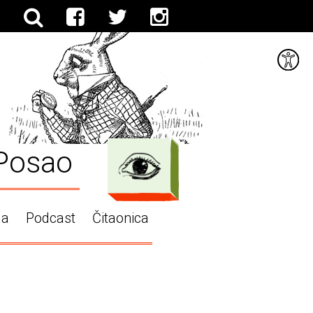
Posao
ga
Podcast
Čitaonica