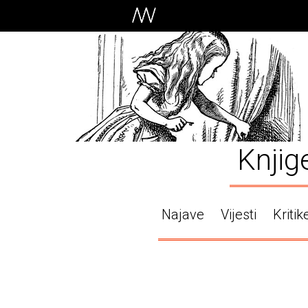
Knjig
Najave
Vijesti
Kritik