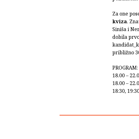
Za one pos
kviza
. Zna
Siniša i Ne
dobila prvo
kandidat_kin
približno 3
PROGRAM:
18.00 – 22.
18.00 – 22.
18:30, 19:3