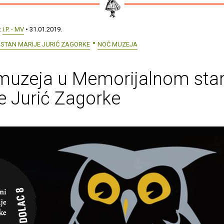
:
I.P. - MV
• 31.01.2019.
 STAN MARIJE JURIĆ ZAGORKE
NOĆ MUZEJA
muzeja u Memorijalnom sta
e Jurić Zagorke