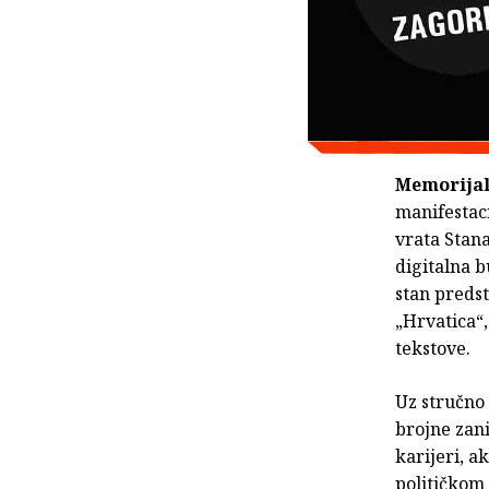
Memorijal
manifestac
vrata Stana
digitalna b
stan predst
„Hrvatica“,
tekstove.
Uz stručno
brojne zani
karijeri, a
političkom