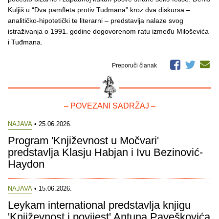
Kuljiš u “Dva pamfleta protiv Tuđmana” kroz dva diskursa –
analitičko-hipotetički te literarni – predstavlja nalaze svog
istraživanja o 1991. godine dogovorenom ratu između Miloševića
i Tuđmana.
Preporuči članak
– POVEZANI SADRŽAJ –
NAJAVA
• 25.06.2026.
Program 'Književnost u Močvari'
predstavlja Klasju Habjan i Ivu Bezinović-
Haydon
NAJAVA
• 15.06.2026.
Leykam international predstavlja knjigu
'Književnost i povijest' Antuna Paveškovića