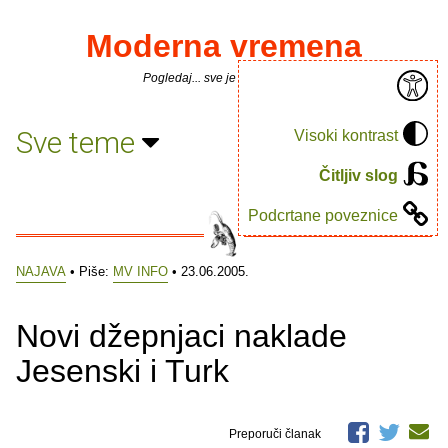
Moderna vremena
Pogledaj... sve je puno knjiga.
Sve teme
Visoki kontrast
Čitljiv slog
Podcrtane poveznice
NAJAVA
• Piše:
MV INFO
• 23.06.2005.
Novi džepnjaci naklade
Jesenski i Turk
Preporuči članak