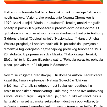
U džepnom formatu Naklada Jesenski i Turk objavljuje čak osam
novih naslova. Vizionarsko predavanje Noama Chomskog iz
1970. izlazi u knjizi “Vlada u budućnosti”, kratkoj analizi mogućih i
poželjnih političkih svjetonazora u predstojećim desetljećima. O
globalizaciji i njezinim učincima na svakodnevni život piše Anthony
Giddens u knjizi “Odbjegli svijet”. “Nacionalizam” Hansa Ulricha
Wellera pregled je i analiza socioloških, politoloških i povijesnih
dimenzija tog vjerojatno najznačajnijeg političkog fenomena 19. i
20. stoljeća. U pripremi su i dva klasika, “Tako kazuje Heraklit,
Efežanin” te književno-filozofska satira “Pohvala parazitu, pohvala
plesu, pohvala muhi” Lukijana iz Samosate.
Novim se knjigama predstavljaju i tri domaća autora. Teoretičarka
kazališta, filma i književnosti Nataša Govedić u “Etičkim
bilježnicama” analizira odgovornost i etiku ravnodušnosti u
brojnim aspektima znanstvenog i kulturnog rada te svakodnevnog
života. Velimir Grgić u knjizi “Jegulje, grah, bukkake” uvodi nas u
fantastičan svijet japanske seksualne industrije i pop kulture, te
počesto bizarne i zapadnoj kulturi posve strane seks-fetiše. Denis