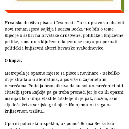
Hrvatsko društvo pisaca i Jesenski i Turk upravo su objavili
novi roman Igora Rajkija i Borisa Becka "Ne bih o tome".
Riječ je o satiri na hrvatske društvene, političke i književne
prilike, romanu s ključem u kojemu se mogu prepoznati
politički i književni akteri hrvatske svakodnevice.
O knjizi:
Metropola je opasno mjesto za pisce i novinare - nekoliko
ih je stradalo u atentatima, a još više u zagonetnim
nesrećama. Policija brzo otkriva da su svi unesrećenici bili
čitatelji Igora Rajkija pa ga treba pronaći jer je on ili opasni
manijak koji ubija vlastite čitatelje ili je pak, možda, sam
sljedeća žrtva serijskog ubojice. No njemu ni traga na
književnom tržištu…
Uporni policijski inspektor, uz pomoć Borisa Becka kao