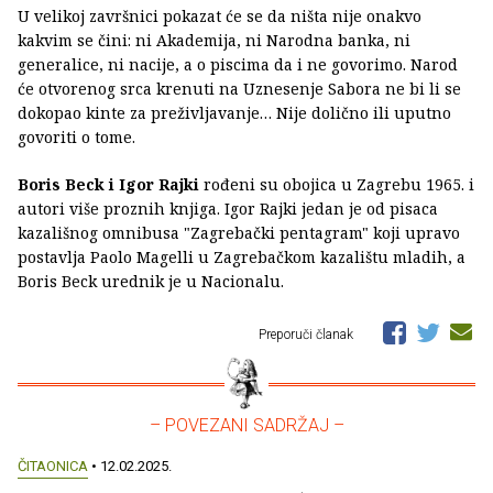
U velikoj završnici pokazat će se da ništa nije onakvo
kakvim se čini: ni Akademija, ni Narodna banka, ni
generalice, ni nacije, a o piscima da i ne govorimo. Narod
će otvorenog srca krenuti na Uznesenje Sabora ne bi li se
dokopao kinte za preživljavanje… Nije dolično ili uputno
govoriti o tome.
Boris Beck i Igor Rajki
rođeni su obojica u Zagrebu 1965. i
autori više proznih knjiga. Igor Rajki jedan je od pisaca
kazališnog omnibusa "Zagrebački pentagram" koji upravo
postavlja Paolo Magelli u Zagrebačkom kazalištu mladih, a
Boris Beck urednik je u Nacionalu.
Preporuči članak
– POVEZANI SADRŽAJ –
ČITAONICA
• 12.02.2025.