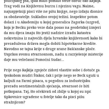
policijskog psa, ipak malo-pomalo steže obruč oko Rajkija.
Trag vodi na Književnu burzu i njezinu vagu. Naime,
najuspješniji pisci više ne pišu knjige, nego izdaju dionice
za obožavatelje. Sukladno svojoj težini. Inspektor potom
dolazi i u Akademiju u kojoj generalica Zagorka (uzgred,
koja je Becku preko veze dala posao na geodetskoj izmjeri
da mu djeca imaju što jesti) nadzire izradu katastra
nekretnina iz najvećih djela hrvatske književnosti kako bi
prezadužena država mogla dobiti hipotekarne kredite.
Navodno se tajna krije s druge srane Bašćanske ploče.
Usprkos svemu stvarnosnom, nadu u razrješenje misterije
daje mu velečasni Pomoćni Sudac…
Prije nego Rajkija zgnječe zidovi vlastite sobe i dotuče ga
tjeskobom mudri Štakor, čak i prije nego se Beck uguši u
kaljuži na Farmi pisaca, u pogodnu za industrijsku
preradu sentimentalnih sjećanja, stvarnost će biti
potkopana. Taj, što očekivati od zbilje u kojoj su npr.
tipkovnice ugrađene u fotelje tako da pisci pišu
stražnjicom?