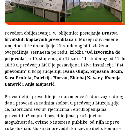
Povodom obilježavanja 70. obljetnice postojanja
Društva
hrvatskih književnih prevodilaca
u Muzeju suvremene
umjetnosti će do nedjelje 13. studenog biti izložena
ovogodišnja, šesnaesta po redu, izložba "
Od izvornika do
prijevoda
", a 10. studenog do 17 sati i 11. studenog od 11 do
18.30 u predvorju MSU je postavljena i živa instalacija "
Pst,
prevodim
" u kojoj sudjeluju
Ivana Olujić, Snježana Božin,
Sara Profeta, Patricija Horvat, Ebtehaj Navaey, Ksenija
Banović
i
Anja Majnarić
.
Prevoditelji i prevoditeljice naizmjence će dio svog radnog
dana provesti za radnim stolom u predvorju Muzeja gdje
će, naoružani svojim rječnicima i enciklopedijama,
prevoditi uživo pred posjetiteljima, pružajući im
mogućnost da, ovisno o interesu publike, od njih iz prve
ruke doznaju što znači prevoditi književno djelo, kojim se