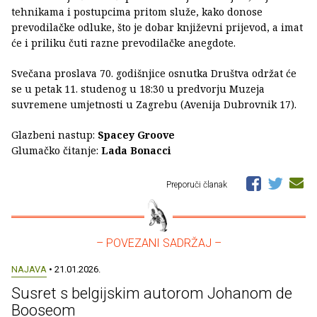
tehnikama i postupcima pritom služe, kako donose
prevodilačke odluke, što je dobar književni prijevod, a imat
će i priliku čuti razne prevodilačke anegdote.
Svečana proslava 70. godišnjice osnutka Društva održat će
se u petak 11. studenog u 18:30 u predvorju Muzeja
suvremene umjetnosti u Zagrebu (Avenija Dubrovnik 17).
Glazbeni nastup:
Spacey Groove
Glumačko čitanje:
Lada Bonacci
Preporuči članak
– POVEZANI SADRŽAJ –
NAJAVA
• 21.01.2026.
Susret s belgijskim autorom Johanom de
Booseom