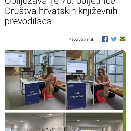
Obilježavanje 70. obljetnice
Društva hrvatskih književnih
prevodilaca
Preporuči članak