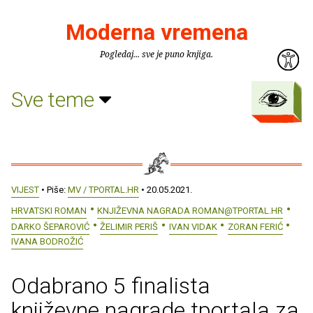
Moderna vremena
Pogledaj... sve je puno knjiga.
Sve teme
VIJEST
• Piše:
MV / TPORTAL.HR
• 20.05.2021.
HRVATSKI ROMAN
KNJIŽEVNA NAGRADA ROMAN@TPORTAL.HR
DARKO ŠEPAROVIĆ
ŽELIMIR PERIŠ
IVAN VIDAK
ZORAN FERIĆ
IVANA BODROŽIĆ
Odabrano 5 finalista
književne nagrade tportala za