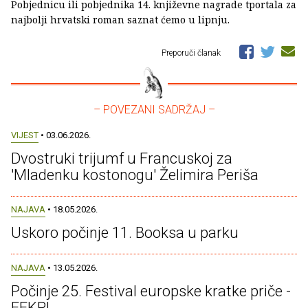
Pobjednicu ili pobjednika 14. književne nagrade tportala za
najbolji hrvatski roman saznat ćemo u lipnju.
Preporuči članak
– POVEZANI SADRŽAJ –
VIJEST
• 03.06.2026.
Dvostruki trijumf u Francuskoj za
'Mladenku kostonogu' Želimira Periša
NAJAVA
• 18.05.2026.
Uskoro počinje 11. Booksa u parku
NAJAVA
• 13.05.2026.
Počinje 25. Festival europske kratke priče -
FEKP!