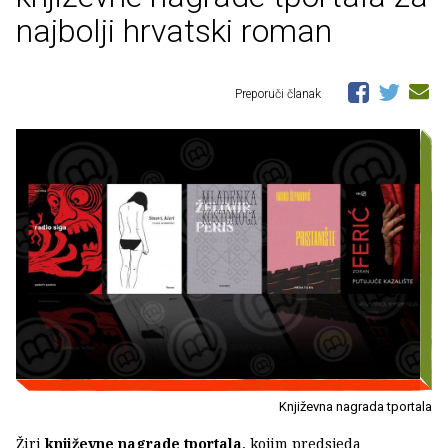
najbolji hrvatski roman
Preporuči članak
Književna nagrada tportala
Žiri
književne nagrade tportala
, kojim predsjeda