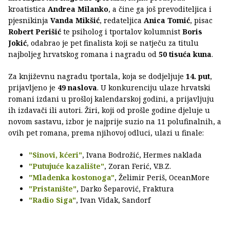
kroatistica
Andrea Milanko
, a čine ga još prevoditeljica i
pjesnikinja
Vanda Mikšić
, redateljica
Anica Tomić
, pisac
Robert Perišić
te psiholog i tportalov kolumnist
Boris
Jokić
, odabrao je pet finalista koji se natječu za titulu
najboljeg hrvatskog romana i nagradu od
50 tisuća kuna
.
Za književnu nagradu tportala, koja se dodjeljuje
14. put
,
prijavljeno je
49 naslova
. U konkurenciju ulaze hrvatski
romani izdani u prošloj kalendarskoj godini, a prijavljuju
ih izdavači ili autori. Žiri, koji od prošle godine djeluje u
novom sastavu, izbor je najprije suzio na 11 polufinalnih, a
ovih pet romana, prema njihovoj odluci, ulazi u finale:
"Sinovi, kćeri"
, Ivana Bodrožić, Hermes naklada
"Putujuće kazalište"
, Zoran Ferić, V.B.Z.
"Mladenka kostonoga"
, Želimir Periš, OceanMore
"Pristanište"
, Darko Šeparović, Fraktura
"Radio Siga"
, Ivan Vidak, Sandorf