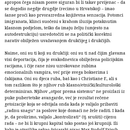
apropos čega nisam posve siguran bi li takav prvijenac – da
se dogodio negdje drugdje (recimo u Hrvatskoj) – imao
šanse proći kao prvorazredna književna senzacija. Potomci
imigranata, klinci suočeni s krahom iluzija potaknutim
klasnom podjelom, teško da imaju želju (umjesto na
autodestrukciju) usredotočiti se na politički korektni
narativ obilježen uvažavanjem drukčijeg i drukčijih.
Naime, oni su ti koji su drukčiji: oni su ti nad čijim glavama
visi deportacija, čija je svakodnevica obilježena policijskim
racijama, i čije rane nisu uzrokovane zubima
emocionalnih vampira, već prije svega bokserima i
čakijama. Oni su djeca ruba, baš kao i Christiane F., ali s
tom razlikom što je njihov rub klasno/etnički/kulturološki
determiniran. Njihov „otpor prema sistemu“ ne proizlazi iz
puke pubertetske avangarde, već je rezultat rečene
getoizacije koja se odvijala onda kada je valjalo pribaviti
„radnu snagu“ za poslove koje domaći ne žele raditi. I kada
je, da proširimo, valjalo „kontrolirati“ (tj. srušiti) cijenu
rada – ne bi li krupni kapital tako postao još krupniji. Ili
kako je otprilike rekao švicarski pisac Max Rudolf Frisch