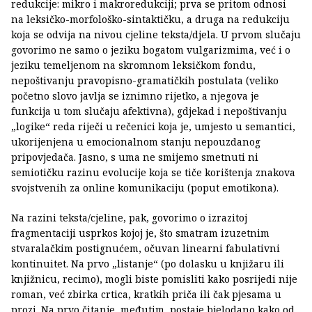
redukcije: mikro i makroredukciji; prva se pritom odnosi
na leksičko-morfološko-sintaktičku, a druga na redukciju
koja se odvija na nivou cjeline teksta/djela. U prvom slučaju
govorimo ne samo o jeziku bogatom vulgarizmima, već i o
jeziku temeljenom na skromnom leksičkom fondu,
nepoštivanju pravopisno-gramatičkih postulata (veliko
početno slovo javlja se iznimno rijetko, a njegova je
funkcija u tom slučaju afektivna), gdjekad i nepoštivanju
„logike“ reda riječi u rečenici koja je, umjesto u semantici,
ukorijenjena u emocionalnom stanju nepouzdanog
pripovjedača. Jasno, s uma ne smijemo smetnuti ni
semiotičku razinu evolucije koja se tiče korištenja znakova
svojstvenih za online komunikaciju (poput emotikona).
Na razini teksta/cjeline, pak, govorimo o izrazitoj
fragmentaciji usprkos kojoj je, što smatram izuzetnim
stvaralačkim postignućem, očuvan linearni fabulativni
kontinuitet. Na prvo „listanje“ (po dolasku u knjižaru ili
knjižnicu, recimo), mogli biste pomisliti kako posrijedi nije
roman, već zbirka crtica, kratkih priča ili čak pjesama u
prozi. Na prvo čitanje, međutim, postaje bjelodano kako od