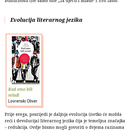
budućnosti (ne samo one „za djecu i mlade“). Evo zašto.
Evolucija literarnog jezika
Kad smo bili
mlađi
Lovrenski Oliver
Prije svega, posrijedi je daljnja evolucija (netko će možda
reći i devolucija) literarnog jezika čija je temeljna značajka
– redukcija. Ovdje bismo mogli govoriti o dvjema razinama