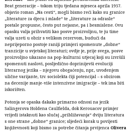
Beat generacije – tokom triju tjedana mjeseca aprila 1957.
objavio roman „Na cesti“, mogli bismo reći kako su granice
„literature za djecu i mlade“ te „literature za odrasle“
postale propusne, često put nejasne, pa i besmislene. Ovu
opasku valja prihvatiti kao posve proizvoljnu, te ju time
valja uzeti u obzir s velikom rezervom, budući da
neprijeporno postoje raniji primjeri spomenute „dobne“
tranzicije u svjetskoj literaturi; ovdje je, prije svega, posve
proizvoljno ukazano na pop-kulturni utjecaj koji su izvršili
spomenuti naslovi, posljedično doprinijevši evoluciji
literarnog jezika – njegovu obogaćenju, npr., uvođenjem
ulične varijante, tzv. sociolekta čiji potencijal – s obzirom
na decenije manje-više intenzivne imigracije – tek ima biti
iskorišten.
Potonja se opaska dakako primarno odnosi na jezik
Salingerova Holdena Caulfielda, dok Kerouacov primjer
vrijedi istaknuti kao slučaj „približavanja“ dviju literatura
s one strane „dobne“ granice; sljedeći korak u povijesti
književnosti koji bismo za potrebe čitanja prvijenca
Olivera