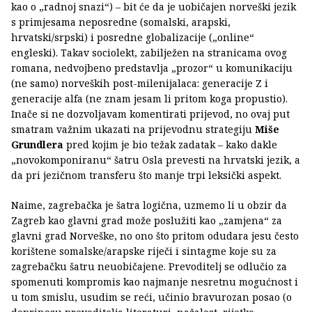
kao o „radnoj snazi“) – bit će da je uobičajen norveški jezik
s primjesama neposredne (somalski, arapski,
hrvatski/srpski) i posredne globalizacije („online“
engleski). Takav sociolekt, zabilježen na stranicama ovog
romana, nedvojbeno predstavlja „prozor“ u komunikaciju
(ne samo) norveških post-milenijalaca: generacije Z i
generacije alfa (ne znam jesam li pritom koga propustio).
Inače si ne dozvoljavam komentirati prijevod, no ovaj put
smatram važnim ukazati na prijevodnu strategiju
Miše
Grundlera
pred kojim je bio težak zadatak – kako dakle
„novokomponiranu“ šatru Osla prevesti na hrvatski jezik, a
da pri jezičnom transferu što manje trpi leksički aspekt.
Naime, zagrebačka je šatra logična, uzmemo li u obzir da
Zagreb kao glavni grad može poslužiti kao „zamjena“ za
glavni grad Norveške, no ono što pritom odudara jesu često
korištene somalske/arapske riječi i sintagme koje su za
zagrebačku šatru neuobičajene. Prevoditelj se odlučio za
spomenuti kompromis kao najmanje nesretnu mogućnost i
u tom smislu, usudim se reći, učinio bravurozan posao (o