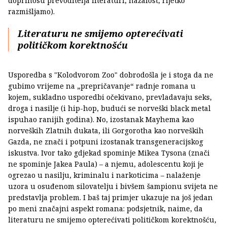
doprinosu prevoditelja literaturi, nažalost, rijetko
razmišljamo).
Literaturu ne smijemo opterećivati
političkom korektnošću
Usporedba s "Kolodvorom Zoo" dobrodošla je i stoga da ne
gubimo vrijeme na „prepričavanje“ radnje romana u
kojem, sukladno usporedbi očekivano, prevladavaju seks,
droga i nasilje (i hip-hop, budući se norveški black metal
ispuhao ranijih godina). No, izostanak Mayhema kao
norveških Zlatnih dukata, ili Gorgorotha kao norveških
Gazda, ne znači i potpuni izostanak transgeneracijskog
iskustva. Ivor tako gdjekad spominje Mikea Tysona (znači
ne spominje Jakea Paula) – a njemu, adolescentu koji je
ogrezao u nasilju, kriminalu i narkoticima – nalaženje
uzora u osuđenom silovatelju i bivšem šampionu svijeta ne
predstavlja problem. I baš taj primjer ukazuje na još jedan
po meni značajni aspekt romana: podsjetnik, naime, da
literaturu ne smijemo opterećivati političkom korektnošću,