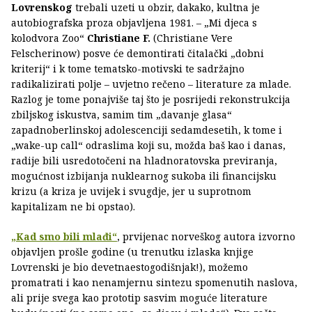
Lovrenskog
trebali uzeti u obzir, dakako, kultna je
autobiografska proza objavljena 1981. – „Mi djeca s
kolodvora Zoo“
Christiane F.
(Christiane Vere
Felscherinow) posve će demontirati čitalački „dobni
kriterij“ i k tome tematsko-motivski te sadržajno
radikalizirati polje – uvjetno rečeno – literature za mlade.
Razlog je tome ponajviše taj što je posrijedi rekonstrukcija
zbiljskog iskustva, samim tim „davanje glasa“
zapadnoberlinskoj adolescenciji sedamdesetih, k tome i
„wake-up call“ odraslima koji su, možda baš kao i danas,
radije bili usredotočeni na hladnoratovska previranja,
mogućnost izbijanja nuklearnog sukoba ili financijsku
krizu (a kriza je uvijek i svugdje, jer u suprotnom
kapitalizam ne bi opstao).
„Kad smo bili mlađi“
, prvijenac norveškog autora izvorno
objavljen prošle godine (u trenutku izlaska knjige
Lovrenski je bio devetnaestogodišnjak!), možemo
promatrati i kao nenamjernu sintezu spomenutih naslova,
ali prije svega kao prototip sasvim moguće literature