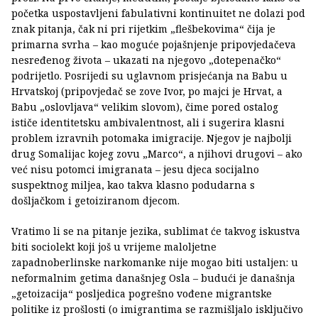
početka uspostavljeni fabulativni kontinuitet ne dolazi pod
znak pitanja, čak ni pri rijetkim „flešbekovima“ čija je
primarna svrha – kao moguće pojašnjenje pripovjedačeva
nesređenog života – ukazati na njegovo „dotepenačko“
podrijetlo. Posrijedi su uglavnom prisjećanja na Babu u
Hrvatskoj (pripovjedač se zove Ivor, po majci je Hrvat, a
Babu „oslovljava“ velikim slovom), čime pored ostalog
ističe identitetsku ambivalentnost, ali i sugerira klasni
problem izravnih potomaka imigracije. Njegov je najbolji
drug Somalijac kojeg zovu „Marco“, a njihovi drugovi – ako
već nisu potomci imigranata – jesu djeca socijalno
suspektnog miljea, kao takva klasno podudarna s
došljačkom i getoiziranom djecom.
Vratimo li se na pitanje jezika, sublimat će takvog iskustva
biti sociolekt koji još u vrijeme maloljetne
zapadnoberlinske narkomanke nije mogao biti ustaljen: u
neformalnim getima današnjeg Osla – budući je današnja
„getoizacija“ posljedica pogrešno vođene migrantske
politike iz prošlosti (o imigrantima se razmišljalo isključivo