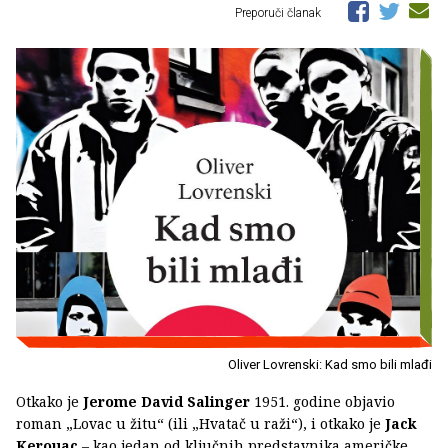
Preporuči članak
Oliver Lovrenski: Kad smo bili mlađi
Otkako je
Jerome David Salinger
1951. godine objavio
roman „Lovac u žitu“ (ili „Hvatač u raži“), i otkako je
Jack
Kerouac
– kao jedan od ključnih predstavnika američke