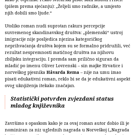
(pišem prema sjećanju): „Željeli smo radnike, a umjesto
njih dobili smo ljude.“
Utoliko roman nudi suprotan rakurs percepcije
suvremenog skandinavskog društva: „plemenski“ ustroj
imigracije nije posljedica njezina kategoričkog
neprihvaćanja društva kojem su se formalno pridružili, već
rezultat nespremnosti matičnog društva na njihovu
zbiljsku integraciju. I premda sam prilično siguran da
mladić po imenu Oliver Lovrenski – sin majke Hrvatice i
norveškog pjesnika
Håvarda Rema
– nije na umu imao
pisati edukativni roman, reklo bi se da je edukativni aspekt
ovog uknjiženja itekako značajan.
Statistički potvrđen zvjezdani status
mladog književnika
Završimo s opaskom kako je za ovaj roman autor dobio ili je
nominiran za niz uglednih nagrada u Norveškoj („Nagrada