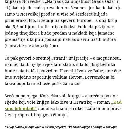
knjižara Norveške“, „Nagrada za umjetnost Grada Osla“ i
sl.), kako je do sada preveden na šesnaest jezika, te kako je
samo u Norveškoj prodan u više od šezdeset hiljada
primjeraka. Eto, u zemlji na sjeveru Europe – a ona broji
oko 5,5 milijuna ljudi – nije nikakvo čudo da prvijenac
jednog tinejdžera bude prodan u nakladi koja jamačno
premašuje ukupnu godišnju nakladu svih naših autora
(ispravite me ako griješim).
To pak govori o sretnoj „strani“ imigracije – o mogućnosti,
naime, da drugdje zvjezdani status mladog književnika
bude i statistički potvrđen. U zemlji Ivorove Babe, one čije
ime svejedno započinje velikim slovom, Lovrenskom bi
takva popularnost teže pošla za rukom.
Srećom po njega, Norveška voli knjigu – a srećom po one
rijetke koji vole knjigu iako žive u Hrvatskoj – roman
„Kad
smo bili mlađi“
nadohvat nam je ruke. I zato bi bila prava
šteta propustiti njegovo čitanje.
* Ovaj članak je objavljen u okviru projekta “Važnost knjige i čitanja u razvoju