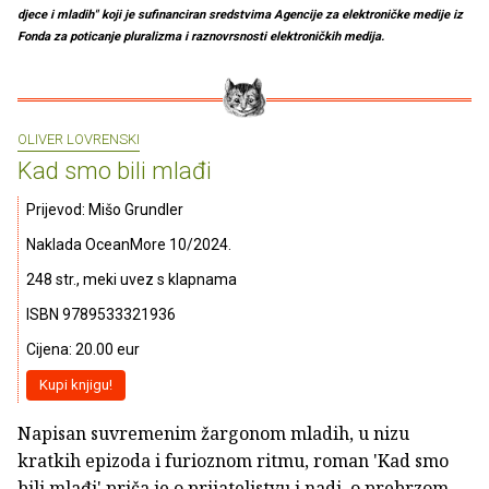
djece i mladih" koji je sufinanciran sredstvima Agencije za elektroničke medije iz
Fonda za poticanje pluralizma i raznovrsnosti elektroničkih medija.
OLIVER LOVRENSKI
Kad smo bili mlađi
Prijevod: Mišo Grundler
Naklada OceanMore 10/2024.
248 str., meki uvez s klapnama
ISBN 9789533321936
Cijena: 20.00 eur
Kupi knjigu!
Napisan suvremenim žargonom mladih, u nizu
kratkih epizoda i furioznom ritmu, roman 'Kad smo
bili mlađi' priča je o prijateljstvu i nadi, o prebrzom