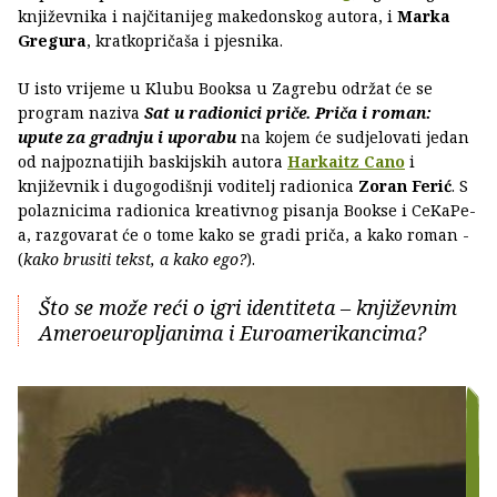
književnika i najčitanijeg makedonskog autora, i
Marka
Gregura
, kratkopričaša i pjesnika.
U isto vrijeme u Klubu Booksa u Zagrebu održat će se
program naziva
Sat u radionici priče. Priča i roman:
upute za gradnju i uporabu
na kojem će sudjelovati jedan
od najpoznatijih baskijskih autora
Harkaitz Cano
i
književnik i dugogodišnji voditelj radionica
Zoran Ferić
. S
polaznicima radionica kreativnog pisanja Bookse i CeKaPe-
a, razgovarat će o tome kako se gradi priča, a kako roman -
(
kako brusiti tekst, a kako ego?
).
Što se može reći o igri identiteta – književnim
Ameroeuropljanima i Euroamerikancima?