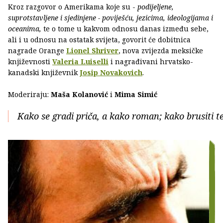
Kroz razgovor o Amerikama koje su -
podijeljene,
suprotstavljene i sjedinjene - poviješću, jezicima, ideologijama i
oceanima,
te o tome u kakvom odnosu danas između sebe,
ali i u odnosu na ostatak svijeta, govorit će dobitnica
nagrade Orange
Lionel Shriver
, nova zvijezda meksičke
književnosti
Valeria Luiselli
i nagrađivani hrvatsko-
kanadski književnik
Josip Novakovich
.
Moderiraju:
Maša Kolanović
i
Mima Simić
Kako se gradi priča, a kako roman; kako brusiti t