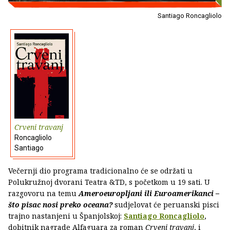
Santiago Roncagliolo
Crveni travanj
Roncagliolo
Santiago
Večernji dio programa tradicionalno će se održati u
Polukružnoj dvorani Teatra &TD, s početkom u 19 sati. U
razgovoru na temu
Ameroeuropljani ili Euroamerikanci –
što pisac nosi preko oceana?
sudjelovat će peruanski pisci
trajno nastanjeni u Španjolskoj:
Santiago
Roncagliolo
,
dobitnik nagrade Alfaguara za roman
Crveni travanj
, i