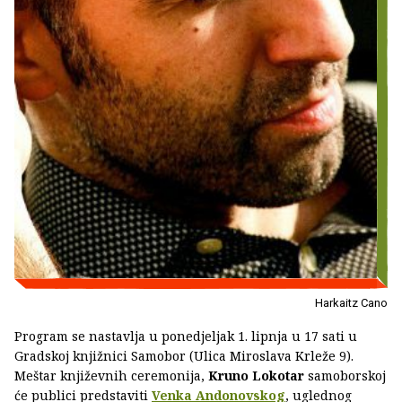
Harkaitz Cano
Program se nastavlja u ponedjeljak 1. lipnja u 17 sati u
Gradskoj knjižnici Samobor (Ulica Miroslava Krleže 9).
Meštar književnih ceremonija,
Kruno Lokotar
samoborskoj
će publici predstaviti
Venka Andonovskog
, uglednog