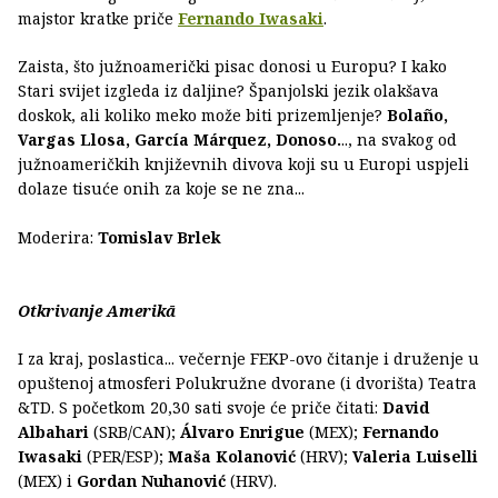
majstor kratke priče
Fernando Iwasaki
.
Zaista, što južnoamerički pisac donosi u Europu? I kako
Stari svijet izgleda iz daljine? Španjolski jezik olakšava
doskok, ali koliko meko može biti prizemljenje?
Bolaño,
Vargas Llosa, García Márquez, Donoso.
.., na svakog od
južnoameričkih književnih divova koji su u Europi uspjeli
dolaze tisuće onih za koje se ne zna...
Moderira:
Tomislav Brlek
Otkrivanje Amerikā
I za kraj, poslastica... večernje FEKP-ovo čitanje i druženje u
opuštenoj atmosferi Polukružne dvorane (i dvorišta) Teatra
&TD. S početkom 20,30 sati svoje će priče čitati:
David
Albahari
(SRB/CAN);
Álvaro Enrigue
(MEX);
Fernando
Iwasaki
(PER/ESP);
Maša Kolanović
(HRV);
Valeria Luiselli
(MEX) i
Gordan Nuhanović
(HRV).