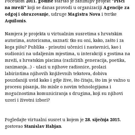
Početkom
2011. godine
startao je zanimljiv projekt
"Pisci
na mreži"
koji se danas provodi u organizaciji
Agencije za
odgoj i obrazovanje
, udruge
Magistra Nova
i tvrtke
Aquilonis
.
Namjera je projekta u virtualnim susretima s hrvatskim
autorima, autoricama, saznati: tko su oni, kako, zašto i za
koga pišu? Publika - prisutni učenici i nastavnici, kao i
sudionici na udaljenim mjestima, u interakciji s gostima na
mreži, s hrvatskim piscima (različitih generacija, poetika,
zanimanja…) - ulazi u njihove radionice, prolazi
labirintima njihovih književnih tekstova, dobiva
pouzdaniji uvid kako i gdje žive, što čitaju, što im je važno u
procesu pisanja, što misle o novim tehnologijama i
mogućnostima komuniciranja s drugima, koji su njihovi
uzori i životni izbori?
Pogledajte virtualni susret u kojem je
28. siječnja 2015.
gostovao
Stanislav Habjan
.