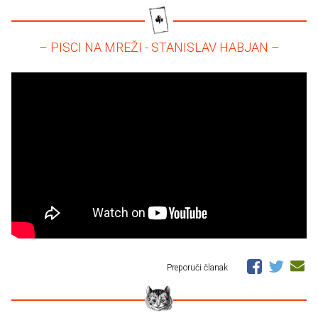
– PISCI NA MREŽI - STANISLAV HABJAN –
Preporuči članak