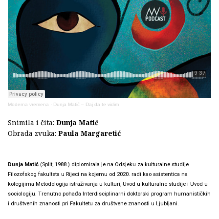
Moderna vremena
·
Dunja Matić – Daj da te vidim
Snimila i čita:
Dunja Matić
Obrada zvuka:
Paula Margaretić
Dunja Matić
(Split, 1988.) diplomirala je na Odsjeku za kulturalne studije
Filozofskog fakulteta u Rijeci na kojemu od 2020. radi kao asistentica na
kolegijima Metodologija istraživanja u kulturi, Uvod u kulturalne studije i Uvod u
sociologiju. Trenutno pohađa Interdisciplinarni doktorski program humanističkih
i društvenih znanosti pri Fakultetu za društvene znanosti u Ljubljani.