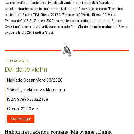
Iza nje je višegodišnje iskustvo objavljivanja proze i teorijskih članaka u
specijaliziranim časopisima i online izdanjima. Objavila je romane "Troslojne
posteljine" (Studio TiM, Rijeka, 2017.), "Sinestezije" (Vertia, Rijeka, 2019.) te
"Mirovanje" (V.B.Z., Zagreb, 2022) za koji je dobila regionalnu nagradu Štefica
Cvek i našla se u finalu književne nagrade Fric. Članica je neformalne književne
skupine Ri Lit. Živi i radi u Rijeci.
DUNJA MATIĆ
Daj da te vidim
Naklada OceanMore 03/2026.
256 str., meki uvez s klapnama
ISBN 9789533322308
Cijena: 22.00 eur
Kupi knjigu!
Nakon nagrađenog romana 'Mirovanje', Dunja