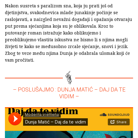
Nakon susreta s paralizom sna, koja ju prati još od
djetinjstva, svakodnevica mlade junakinje počinje se
raslojavati, a naizgled nevažni događaji i opažanja otvaraju
put prema sjećanjima koja su je oblikovala. Kroz to
putovanje roman istražuje kako oblikujemo i
preoblikujemo vlastita iskustva ne bismo li s njima mogli
živjeti te kako se međusobno zrcale sjećanje, snovi i jezik.
Zbog te veze među njima Dunja je odabrala ulomak koji će
vam pročitati.
– POSLUŠAJMO : DUNJA MATIĆ – DAJ DA TE
VIDIM –