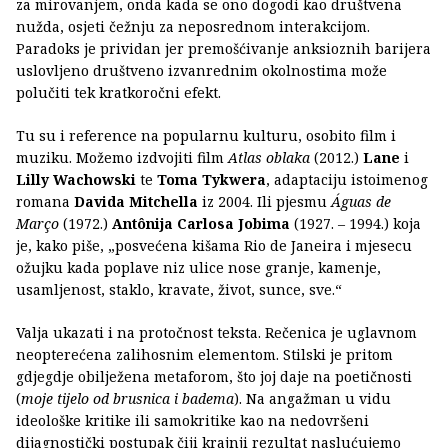
za mirovanjem, onda kada se ono dogodi kao društvena
nužda, osjeti čežnju za neposrednom interakcijom.
Paradoks je prividan jer premošćivanje anksioznih barijera
uslovljeno društveno izvanrednim okolnostima može
polučiti tek kratkoročni efekt.
Tu su i reference na popularnu kulturu, osobito film i
muziku. Možemo izdvojiti film
Atlas oblaka
(2012.)
Lane
i
Lilly Wachowski
te
Toma Tykwera
, adaptaciju istoimenog
romana
Davida Mitchella
iz 2004. Ili pjesmu
Águas de
Março
(1972.)
Antônija Carlosa Jobima
(1927. – 1994.) koja
je, kako piše, „posvećena kišama Rio de Janeira i mjesecu
ožujku kada poplave niz ulice nose granje, kamenje,
usamljenost, staklo, kravate, život, sunce, sve.“
Valja ukazati i na protočnost teksta. Rečenica je uglavnom
neopterećena zalihosnim elementom. Stilski je pritom
gdjegdje obilježena metaforom, što joj daje na poetičnosti
(
moje tijelo od brusnica i badema
). Na angažman u vidu
ideološke kritike ili samokritike kao na nedovršeni
dijagnostički postupak čiji krajnji rezultat naslućujemo