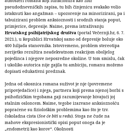
atmosferi romana koji funkcionira kao zbir
pseudodnevničkih zapisa, tu bih činjenicu svakako volio
istaknuti kao angažman – upozorenje na minorizirani, pa i
tabuizirani problem anksioznosti i srodnih stanja poput,
primjerice, depresije. Naime, prema istraživanju
Hrvatskog psihijatrijskog društva
(portal Večernji.hr, 6. 7.
2021.), u Republici Hrvatskoj samo od depresije boluje oko
400 hiljada stanovnika. Istovremeno, problem stereotipa
nerijetko rezultira neadekvatnom reakcijom oboljelog
pojedinca i njegove neposredne okoline. U tom smislu, čak
i ukoliko autorica nije gajila tu ambiciju, romanu možemo
dopisati edukativni predznak.
Jedna od okosnica romana suživot je nje (povremene
pripovjedačice) i njega, partnera koji prema njenoj borbi s
psihofizičkim tegobama gaji razumijevanje bivajući joj
stalnim osloncem. Naime, tegobe izazvane anksioznošću
popraćene su fiziološkim problemima kao što je tzv.
čokoladna cista (
Sve će biti u redu
). Stoga ne čude na
mahove ekspresionistički opisi poput onoga da je
„endometrij kao korov“. Okolnosti