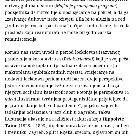
mrtvog goluba u stanu (
Majka je promijenila program
),
podsjetnika da mrtvo tijelo nosi sjećanje na pokret, a da ga
„zazivanje duhova“ neće oživjeti. Bila bi to aluzija na red
„industrije, rocka i partizana“ u Operi industriale, tri reda
prošlosti koju reanimirati ne može prigodničarska
reminiscencija.
Roman nas zatim uvodi u period lockdowna izazvanog
pandemijom koronavirusa (
Petak trinaesti
) koji je svoj pečat
ostavio na mikroplanu (prisilna izolacija pojedinca) i
makroplanu (gubitak radnih mjesta). Prisjećanje na
nedavni lockdown pritom nudi barem dvije perspektive.
Jedna znači ispunjenje čežnje za mirovanjem, a druga
njegovu socijalnu katastrofičnost. Potonja je perspektiva (
U
miru
) ilustrirana tvrdnjom protagonističine prijateljice da
je „ratno stanje bolje od pandemije“, pojašnjavajući to
tadašnjim odlascima u jazz-club u Zagrebu. Takva
ilustracija ukazuje na različitost rakursa koju
Hippolyte
Taine
(1828. – 1893.) dijelom obrazlaže tezom o rasi, miljeu
i trenutku: Zagreb, Split i Rijeka, srećom, uglavnom su bili