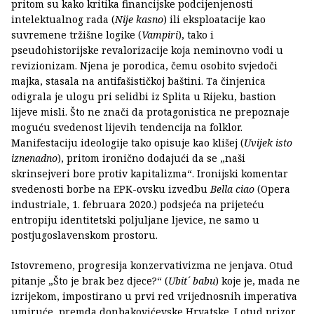
pritom su kako kritika financijske podcijenjenosti
intelektualnog rada (
Nije kasno
) ili eksploatacije kao
suvremene tržišne logike (
Vampiri
), tako i
pseudohistorijske revalorizacije koja neminovno vodi u
revizionizam. Njena je porodica, čemu osobito svjedoči
majka, stasala na antifašističkoj baštini. Ta činjenica
odigrala je ulogu pri selidbi iz Splita u Rijeku, bastion
lijeve misli. Što ne znači da protagonistica ne prepoznaje
moguću svedenost lijevih tendencija na folklor.
Manifestaciju ideologije tako opisuje kao klišej (
Uvijek isto
iznenadno
), pritom ironično dodajući da se „naši
skrinsejveri bore protiv kapitalizma“. Ironijski komentar
svedenosti borbe na EPK-ovsku izvedbu
Bella ciao
(Opera
industriale, 1. februara 2020.) podsjeća na prijeteću
entropiju identitetski poljuljane ljevice, ne samo u
postjugoslavenskom prostoru.
Istovremeno, progresija konzervativizma ne jenjava. Otud
pitanje „Što je brak bez djece?“ (
Ubit´ babu
) koje je, mada ne
izrijekom, impostirano u prvi red vrijednosnih imperativa
umiruće, premda donbakovićevske Hrvatske. I otud prizor