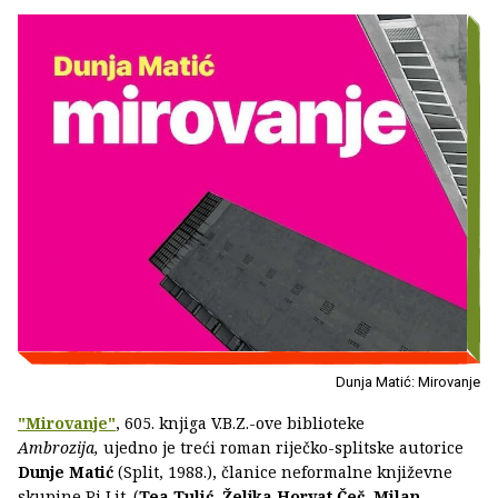
Dunja Matić: Mirovanje
"Mirovanje"
, 605. knjiga V.B.Z.-ove biblioteke
Ambrozija,
ujedno je treći roman riječko-splitske autorice
Dunje Matić
(Split, 1988.), članice neformalne književne
skupine Ri Lit. (
Tea Tulić
,
Željka Horvat Čeč
,
Milan