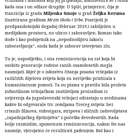
vrlinama i manama koji joj pripadaju, manifestira se i onda
kada ona i on odlaze drugdje. U Split, primjerice, čija je
tranzicija iz grada
Miljenka Smoje
u grad
Željka Keruma
ilustrirana grafitom
Mrzin školu i Srbe
. Posrijedi je
predpandemijski događaj (februar 2019.) zabilježen u
medijskom prostoru, no ubrzo i zaboravljen. Roman tako
dođe i kao podsjetnik na „nepodnošljivu lakoću
zaboravljanja“, onda kada je zaborav istovjetan zlu.
Tu je, naposljetku, i ona reminiscencija na rat koja bi
osobito generacije rođene ranih osamdesetih mogla
nasmijati. Riječ je o iskustvu čitanja pisama vršnjaka iz
različitih dijelova svijeta koja su nerijetko pristizala s
humanitarnom pomoći. Ta su pisma u pravilu bila prožeta
infantilnom vršnjačkom znatiželjom proizašlom iz
uvjerenja da jugoslavenski vršnjaci odrastaju u sredinama
kakve bi odgovarale tzv. zemljama Trećeg svijeta: bez
crtanih filmova, videoigara, stripova i sličnih zadovoljstava
„zapadnjačkog djetinjstva“ s početka devedesetih. Kada
bolje razmislim, spomenuta reminiscencija, nakon što nas
nasmije, vjerojatno će rezultirati gađenjem. Baš kao i