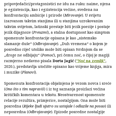
pripovjedačici/protagonistici ne idu na ruku: naime, njena
je egzistencija, kao i egzistencija većine, svedena na
konfrontaciju ambicije i prirode (
Mirovanje
). U svijetu
izazvanom takvim stanjima ili u stanjima uzrokovanim
takvim svijetom, latinski prestaje biti jezik poezije i postaje
jezik dijagnoze (
Preuzmi
), a stalna dostupnost kao simptom
spomenute konfrontacije opisana je kao „sistemsko
slamanje duše“ (
Odbrojavanje
). „Duh vremena“ o kojem je
posredno riječ utoliko može biti opisan tvrdnjom da se
„droge ne odbijaju“ (
Pomoć
), pri čemu noć, o čijoj je magiji
razmjerno nedavno pisala
Dorta Jagić
(
"Noć na zemlji"
,
2020.), predstavlja utočište opisano kao vrijeme knjiga, mira
i muzike (
Planovi
).
Spomenuta konfrontacija objašnjena je vezom novca i sreće
(
Ono što s tim napraviš
) i iz tog saznanja proizlazi većina
kritičkih komentara u tekstu. Neostvarenost spomenute
relacije rezultira, primjerice, nostalgijom. Ona može biti
posredna (
Rijeke ljudi ujutro su ustajale i odlazile na posao
) ili
neposredna (
Odbrojavanje
). Epizode posredne nostalgije