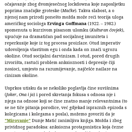
očajavanje zbog dvomjesečnog lockdowna koje naposljetku
poprima značajke groteske (
Mačke
). Takva slabost, a o
njenoj nam prirodi ponešto možda može reći teorija uloga
američkog sociologa
Ervinga Goffmana
(1922. – 1982.)
spomenuta u kurzivom pisanom ulomku (
Kulturan čovjek
),
upućuje na dramatičan pad socijalnog imuniteta i
reperkusije koje iz tog procesa proizlaze. Otud imperativ
udovoljenja vlastitom egu i onda kada on znači ugrozu
okoline. Otud socijalni darvinizam. I otud, pored drugih
izvorišta, rastući problem anksioznosti i depresije čiji
nosioci, umjesto na razumijevanje, najčešće nailaze na
cinizam okoline.
Usprkos utisku da se nekoliko poglavlja čine suvišnima
(
Joker
,
Ona i ja
) i pored skretanja fokusa s odnosa nje i
njega na odnose koji se čine znatno manje relevantnima (to
se ne tiče pitanja porodice, već gdjekad ispraznih epizoda s
kolegicama i kolegama s posla), možemo govoriti da je
"Mirovanje"
Dunje Matić zanimljiva knjiga. Možda i zbog
prividnog paradoksa: anksiozna protagonistica koja čezne