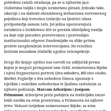
pošteđeni ratnih stradanja, pa se u njihovim jazz-
clubovima valjda i moglo nesmetano plesati. Jednako tako,
ukazuje i na slabosti obrambenog mehanizma suvremenog
pojedinca koji trenutnu izolaciju na ljestvici užasa
pretpostavlja samom ratu. Još jedna upozoravajuća
natuknica o lockdownu tiče se porasta obiteljskog nasilja
na koje nije ponuđen pravovremen i pravovaljan
institucionalni odgovor. Pandemijske su slike pritom
prožete anegdotalnim intervencijama, što rezultira
liričnim mozaikom čitalački ugodne introspekcije.
Drugi dio knjige ujedno nas navodi na zaključak prema
kojem je mogući protagonist sam Grâd, neimenovana Rijeka
i njeni fragmentarni portreti (
Dva nebodera
,
Bili smo visoko
,
Mačke
). Poglavlje o dva nebodera čitaoca upoznaje s
riječkim i sušačkim neboderima te ljudima zaslužnim za
njihovo podizanje,
Marcom Arborijem
i
Josipom
Pičmanom
. Arborijeva priča podsjeća na tradicijsku narav
loših navika na ovim prostorima, a Pičmanova na njihove
žrtve. Važnost izrijekom neimenovane Rijeke, sa svim