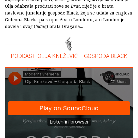
Olja odabrala pročitati zove se
Brat
, riječ je o bratu
naslovne junakinje gospođe Black, koja se udala za engleza
Gideona Blacka pa s njim živi u Londonu, a u London je
dovela i svog (
ludog
) brata Dragana...
– PODCAST: OLJA KNEŽEVIĆ – GOSPOĐA BLACK –