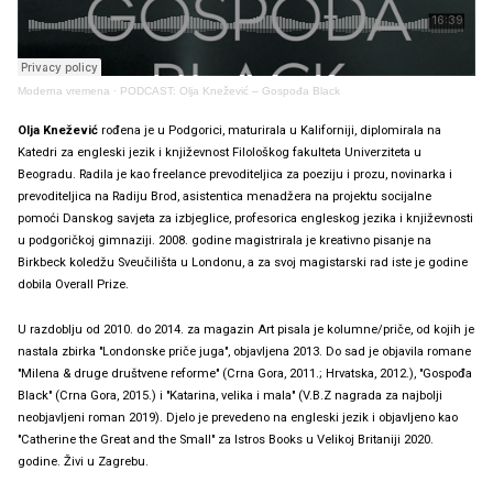
Moderna vremena
·
PODCAST: Olja Knežević – Gospođa Black
Olja Knežević
rođena je u Podgorici, maturirala u Kaliforniji, diplomirala na
Katedri za engleski jezik i književnost Filološkog fakulteta Univerziteta u
Beogradu. Radila je kao freelance prevoditeljica za poeziju i prozu, novinarka i
prevoditeljica na Radiju Brod, asistentica menadžera na projektu socijalne
pomoći Danskog savjeta za izbjeglice, profesorica engleskog jezika i književnosti
u podgoričkoj gimnaziji. 2008. godine magistrirala je kreativno pisanje na
Birkbeck koledžu Sveučilišta u Londonu, a za svoj magistarski rad iste je godine
dobila Overall Prize.
U razdoblju od 2010. do 2014. za magazin Art pisala je kolumne/priče, od kojih je
nastala zbirka "Londonske priče juga", objavljena 2013. Do sad je objavila romane
"Milena & druge društvene reforme" (Crna Gora, 2011.; Hrvatska, 2012.), "Gospođa
Black" (Crna Gora, 2015.) i "Katarina, velika i mala" (V.B.Z nagrada za najbolji
neobjavljeni roman 2019). Djelo je prevedeno na engleski jezik i objavljeno kao
"Catherine the Great and the Small" za Istros Books u Velikoj Britaniji 2020.
godine. Živi u Zagrebu.