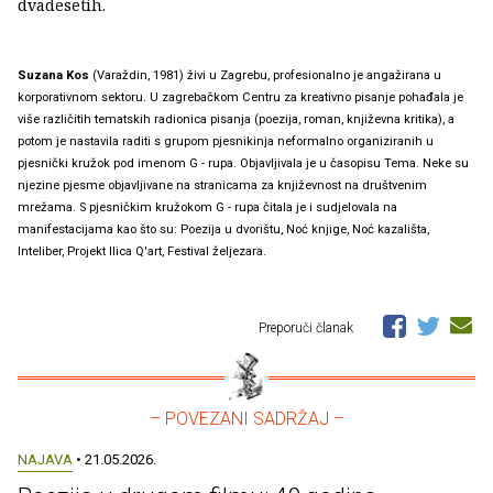
dvadesetih.
Suzana Kos
(Varaždin, 1981) živi u Zagrebu, profesionalno je angažirana u
korporativnom sektoru. U zagrebačkom Centru za kreativno pisanje pohađala je
više različitih tematskih radionica pisanja (poezija, roman, književna kritika), a
potom je nastavila raditi s grupom pjesnikinja neformalno organiziranih u
pjesnički kružok pod imenom G - rupa. Objavljivala je u časopisu Tema. Neke su
njezine pjesme objavljivane na stranicama za književnost na društvenim
mrežama. S pjesničkim kružokom G - rupa čitala je i sudjelovala na
manifestacijama kao što su: Poezija u dvorištu, Noć knjige, Noć kazališta,
Inteliber, Projekt Ilica Q'art, Festival željezara.
Preporuči članak
– POVEZANI SADRŽAJ –
NAJAVA
• 21.05.2026.