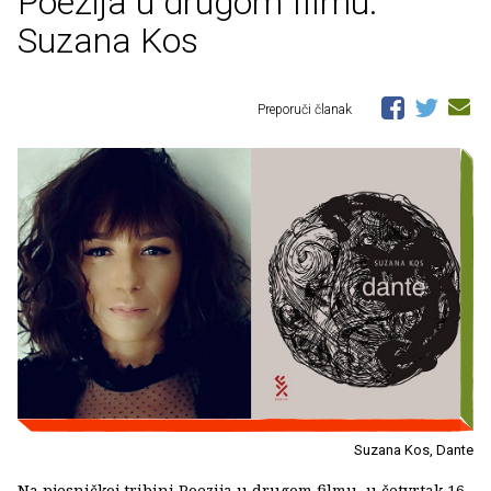
Poezija u drugom filmu:
Suzana Kos
Preporuči članak
Suzana Kos, Dante
Na pjesničkoj tribini Poezija u drugom filmu, u četvrtak 16.