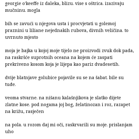
georgie o'keeffe iz daleka, blizu. vise s oštrica. izazivaju
mučninu. mogla
bih se zavući u njegova usta i procvjetati u golemoj
praznini u liliane nejednakih rubova, divnih veličina. to
uvrnuto mjesto
moja je bajka u kojoj moje tijelo ne proizvodi zvuk dok pada,
na raskršće suprotnih oceana na kojem će zaspati
prekriveno kosom koja je lijepa kao pariz dvadesetih.
dvije blatnjave golubice pojavile su se na šabat. bile su
tuđe.
veoma stvarne. na nišanu kalašnjikova je slatko dijete
zlatne kose. pod nogama joj bog, želatinozan i roz, razapet
na križu, rasječen
na pola. u rozom daj mi oči, raskrvarili su moje. prislanjam
uho