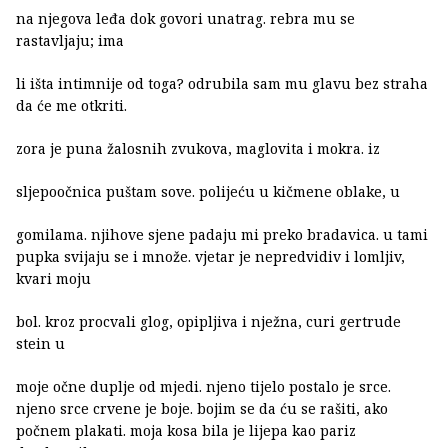
na njegova leđa dok govori unatrag. rebra mu se
rastavljaju; ima
li išta intimnije od toga? odrubila sam mu glavu bez straha
da će me otkriti.
zora je puna žalosnih zvukova, maglovita i mokra. iz
sljepoočnica puštam sove. polijeću u kičmene oblake, u
gomilama. njihove sjene padaju mi preko bradavica. u tami
pupka svijaju se i množe. vjetar je nepredvidiv i lomljiv,
kvari moju
bol. kroz procvali glog, opipljiva i nježna, curi gertrude
stein u
moje očne duplje od mjedi. njeno tijelo postalo je srce.
njeno srce crvene je boje. bojim se da ću se rašiti, ako
počnem plakati. moja kosa bila je lijepa kao pariz