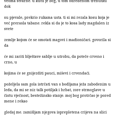
veoma stvarne. u kutu je bog, u tom određenom trenutku
dok
su pjevale, prekrio rukama usta. ti si mi rezala kosu koja je
već prerasla tabane. rekla si da je to kosa lady magdalen iz
svete
zemlje kojom će se omotati magovi i mađioničari. govorila si
da
će mi zariti blještave sablje u utrobu, da poteče crveno i
crno, u
kojima će se gnijezditi pauci, miševi i crvendaći.
poželjela sam gola istrčati van s bodljama ježa zabodenim u
leđa, da mi se niz talk potiljak i hrbat, zore strmoglave u
čistu vječnost, bestežinsko stanje. moj bog protrčao je pored
mene i rekao
gledaj me. zamišljam njegova isprepletena crijeva na slici