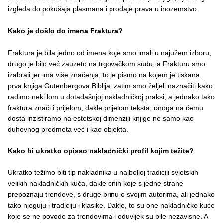
izgleda do pokušaja plasmana i prodaje prava u inozemstvo.
Kako je došlo do imena Fraktura?
Fraktura je bila jedno od imena koje smo imali u najužem izboru,
drugo je bilo već zauzeto na trgovačkom sudu, a Frakturu smo
izabrali jer ima više značenja, to je pismo na kojem je tiskana
prva knjiga Gutenbergova Biblija, zatim smo željeli naznačiti kako
radimo neki lom u dotadašnjoj nakladničkoj praksi, a jednako tako
fraktura znači i prijelom, dakle prijelom teksta, onoga na čemu
dosta inzistiramo na estetskoj dimenziji knjige ne samo kao
duhovnog predmeta već i kao objekta.
Kako bi ukratko opisao nakladnički profil kojim težite?
Ukratko težimo biti tip nakladnika u najboljoj tradiciji svjetskih
velikih nakladničkih kuća, dakle onih koje s jedne strane
prepoznaju trendove, s druge brinu o svojim autorima, ali jednako
tako njeguju i tradiciju i klasike. Dakle, to su one nakladničke kuće
koje se ne povode za trendovima i oduvijek su bile nezavisne. A