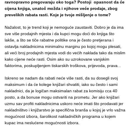
ravnopravno pregovaraju oko toga? Postoji opasnost da će
cijena knjiga, unatoč možda i njihove veće prodaje, zbog
prevelikih rabata rasti. Koje je tvoje mišljenje o tome?
Nažalost, to je trend koji je nemoguće zaustaviti. Dobro je da ima
sve više prodajnih mjesta i da kupci mogu doći do knjiga što
lakše, a što se tiče rabatne politike ona je često pretjerana i
ostavlja nakladnicima minimalnu marginu po kojoj mogu plesati,
ali veći broj prodajnih mjesta vodi do većih naklada tako da mislim
kako cijene neće rasti. Osim ako su uzrokovane vanjskim
faktorima, poskupljenjem tiskarskih troškova, prijevoda, prava...
Iskreno se nadam da rabati neće više rasti, da su dosegli svoj
maksimum i da će kolege knjižari shvatiti, iako su često i sami
nakladnici, da je logičan maksimalan rabat za komisiju cca 40
posto, a da bonuse mogu ostvariti na prometu. Jer ako knjižari
uzmu sav profiti nakladnicima uskoro neće imati što prodavati jer
nakladništvo i knjižarstvo je specifična branša u kojoj je vrlo važna
mogućnost izbora, šarolikost nakladničkih programa u kojem
kupac ima neslućene mogućnosti izbora.