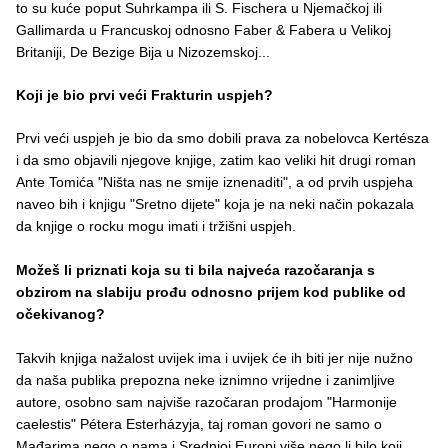
to su kuće poput Suhrkampa ili S. Fischera u Njemačkoj ili
Gallimarda u Francuskoj odnosno Faber & Fabera u Velikoj
Britaniji, De Bezige Bija u Nizozemskoj...
Koji je bio prvi veći Frakturin uspjeh?
Prvi veći uspjeh je bio da smo dobili prava za nobelovca Kertésza
i da smo objavili njegove knjige, zatim kao veliki hit drugi roman
Ante Tomića "Ništa nas ne smije iznenaditi", a od prvih uspjeha
naveo bih i knjigu "Sretno dijete" koja je na neki način pokazala
da knjige o rocku mogu imati i tržišni uspjeh.
Možeš li priznati koja su ti bila najveća razočaranja s
obzirom na slabiju prođu odnosno prijem kod publike od
očekivanog?
Takvih knjiga nažalost uvijek ima i uvijek će ih biti jer nije nužno
da naša publika prepozna neke iznimno vrijedne i zanimljive
autore, osobno sam najviše razočaran prodajom "Harmonije
caelestis" Pétera Esterházyja, taj roman govori ne samo o
Mađarima nego o nama i Srednjoj Europi više nego li bilo koji