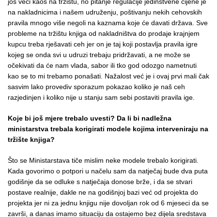
još veći kaos na tržištu, no pitanje regulacije jedinstvene cijene je
na nakladnicima i našem udruženju, poštivanju nekih cehovskih
pravila mnogo više negoli na kaznama koje će davati država. Sve
probleme na tržištu knjiga od nakladništva do prodaje krajnjem
kupcu treba rješavati ceh jer on je taj koji postavlja pravila igre
kojeg se onda svi u udruzi trebaju pridržavati, a ne može se
očekivati da će nam vlada, sabor ili tko god odozgo nametnuti
kao se to mi trebamo ponašati. Nažalost već je i ovaj prvi mali čak
sasvim lako provediv sporazum pokazao koliko je naš ceh
razjedinjen i koliko nije u stanju sam sebi postaviti pravila ige.
Koje bi još mjere trebalo uvesti? Da li bi nadležna
ministarstva trebala korigirati modele kojima interveniraju na
tržište knjiga?
Što se Ministarstava tiče mislim neke modele trebalo korigirati.
Kada govorimo o potpori u načelu sam da natječaj bude dva puta
godišnje da se odluke s natječaja donose brže, i da se stvari
postave realnije, dakle ne na godišnjoj bazi već od projekta do
projekta jer ni za jednu knjigu nije dovoljan rok od 6 mjeseci da se
završi, a danas imamo situaciju da ostajemo bez dijela sredstava