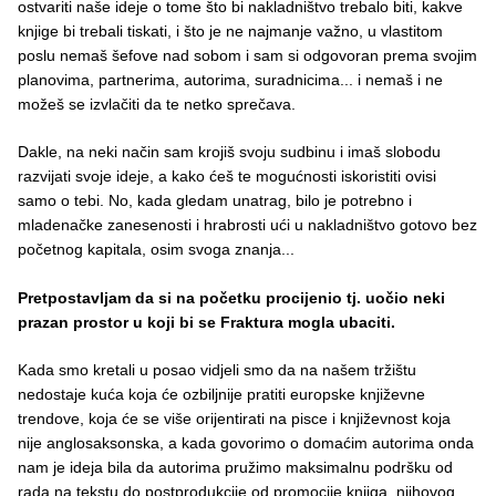
ostvariti naše ideje o tome što bi nakladništvo trebalo biti, kakve
knjige bi trebali tiskati, i što je ne najmanje važno, u vlastitom
poslu nemaš šefove nad sobom i sam si odgovoran prema svojim
planovima, partnerima, autorima, suradnicima... i nemaš i ne
možeš se izvlačiti da te netko sprečava.
Dakle, na neki način sam krojiš svoju sudbinu i imaš slobodu
razvijati svoje ideje, a kako ćeš te mogućnosti iskoristiti ovisi
samo o tebi. No, kada gledam unatrag, bilo je potrebno i
mladenačke zanesenosti i hrabrosti ući u nakladništvo gotovo bez
početnog kapitala, osim svoga znanja...
Pretpostavljam da si na početku procijenio tj. uočio neki
prazan prostor u koji bi se Fraktura mogla ubaciti.
Kada smo kretali u posao vidjeli smo da na našem tržištu
nedostaje kuća koja će ozbiljnije pratiti europske književne
trendove, koja će se više orijentirati na pisce i književnost koja
nije anglosaksonska, a kada govorimo o domaćim autorima onda
nam je ideja bila da autorima pružimo maksimalnu podršku od
rada na tekstu do postprodukcije od promocije knjiga, njihovog