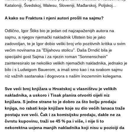
Kataloniji, Švedskoj, Walesu, Sloveniji, Mađarskoj, Poljskoj...
A kako su Fraktura i njeni autori prošli na sajmu?
Odlično, Igor Štiks bio je jedan od najzapaženijih autora na
sajmu, a njegov njemački nakladnik Ullstein bio je jako
zadovoljan, te je Igor dobio veliki broj vrlo pozitivnih kritika u svim
većim novinama za "Elijahovu stolicu". Daša Drndić bila je
specijalni gost Sajma i za njezin roman "Sonnenschein"
zainteresiralo se nekoliko velikih njemačkih nakladnika, jednako je
bilo i s Ludwigom Bauerom, a imali smo kao i na svakom sajmu
niz važnih sastanaka i dogovora s našim inozemnim kolegama.
Sve veći broj knjižara u Hrvatskoj u vlasništvu je velikih
nakladnika, a uskoro i Tisak planira otvoriti cijeli niz
knjižara. S jedne strane to je dobro za što bolju prodaju
knjiga, no rabati koje knjižare koje su dio većih lanaca traže
postaju sve veći. Čak i za komisijsku prodaju, dakle ne za
čvrstu kupovinu, traži se 45 % pa i više, i nije li to
nekorektna ucjena manjih nakladnika koji nisu u poziciji da