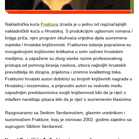
Nakladnička kuća
Fraktura
izrasla je u jednu od najznačajnijih
nakladničkih kuća u Hrvatskoj. S produkcijom uglavnom romana i
knjiga priča, njen program obuhvaća vrijedna djela suvremene
svjetske i hrvatske književnosti. Frakturina izdanja popraćena su
mnogobrojnim književnim kritikama u svim važnim hrvatskim
medijima, a zapažene su zbog visoke razine profesionalnog
pristupa od pomnog biranja naslova, izbora najboljih hrvatskih
prevoditelja do dizajna, prijeloma i iznimno kvalitetnog tiska.
Frakturini hrvatski autori dobitnici su brojnih književnih nagrada u
Hrvatskoj i inozemstvu, a prijevodni autori su redovito među
najvažnijim predstavnicima svojih književnosti bilo da je riječ o
mlađem naraštaju pisaca bilo da je riječ o suvremenim klasicima.
Razgovaramo sa Seidom Serdarevićem, glavnim urednikom i
suosnivačem Frakture, koju je osnovao 2002. godine zajedno sa
suprugom Sibilom Serdarević.