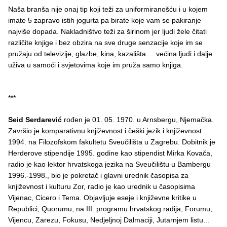
Naša branša nije onaj tip koji teži za uniformiranošću i u kojem
imate 5 zapravo istih jogurta pa birate koje vam se pakiranje
najviše dopada. Nakladništvo teži za širinom jer ljudi žele čitati
različite knjige i bez obzira na sve druge senzacije koje im se
pružaju od televizije, glazbe, kina, kazališta.... većina ljudi i dalje
uživa u samoći i svjetovima koje im pruža samo knjiga.
***
Seid Serdarević
rođen je 01. 05. 1970. u Arnsbergu, Njemačka.
Završio je komparativnu književnost i češki jezik i književnost
1994. na Filozofskom fakultetu Sveučilišta u Zagrebu. Dobitnik je
Herderove stipendije 1995. godine kao stipendist Mirka Kovača,
radio je kao lektor hrvatskoga jezika na Sveučilištu u Bambergu
1996.-1998., bio je pokretač i glavni urednik časopisa za
književnost i kulturu Zor, radio je kao urednik u časopisima
Vijenac, Cicero i Tema. Objavljuje eseje i književne kritike u
Republici, Quorumu, na III. programu hrvatskog radija, Forumu,
Vijencu, Zarezu, Fokusu, Nedjeljnoj Dalmaciji, Jutarnjem listu...