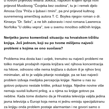
u novom prijevodu Milana Soklića, napokon krajem lipnja novi
prijevod Musilovog "Čovjeka bez osobina", tu je i remek djelo
Amosa Oza "Priča o ljubavi i tmini", pa prvi prijevod kultnog
suvremenog američkog autora T. C. Boylea njegov roman o dr.
Kinseyu "Dr. Seks", a ne bih zaboravio i novi romana Lawrenca
Norfolka "U obliku vepra", sve u svemu mnoštvo odličnih knjiga.
Nerijetko javno komentiraš situaciju na hrvatskom tržištu
knjiga. Još jednom, koji su po tvome mišljenu najveći
problemi s kojima se ono suočava?
Problema ima dosta kao i uvijek, trenutno su najveći problemi ne
toliko manjak prodajnih mjesta knjižara već njihova koncentracija
na hitove, odnosno više nema knjižara s dušom ili je njihov broj
minimalan, ali to je valjda pitanje nostalgije, pa se kao najveći
problem izdvaja medijska percepcija knjige. Naime u nas su
gotovo potpuno nestale kritike, prikazi knjiga. Nijedne novine više
nemaju suvisli kulturni prilog, a u njima su knjige gotovo pa
nebitne. Kada tome dodamo da je Hrvatska televizija valjda jedina
javna televizija u Europi koja nema ni jednu emisiju specijaliziranu
za knjigu onda problem postaje alarmantan i ne govori samo o