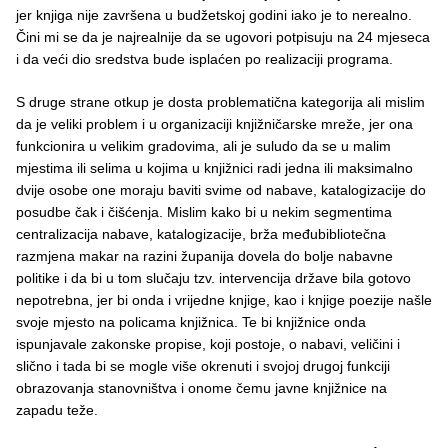
jer knjiga nije završena u budžetskoj godini iako je to nerealno.
Čini mi se da je najrealnije da se ugovori potpisuju na 24 mjeseca
i da veći dio sredstva bude isplaćen po realizaciji programa.
S druge strane otkup je dosta problematična kategorija ali mislim
da je veliki problem i u organizaciji knjižničarske mreže, jer ona
funkcionira u velikim gradovima, ali je suludo da se u malim
mjestima ili selima u kojima u knjižnici radi jedna ili maksimalno
dvije osobe one moraju baviti svime od nabave, katalogizacije do
posudbe čak i čišćenja. Mislim kako bi u nekim segmentima
centralizacija nabave, katalogizacije, brža međubibliotečna
razmjena makar na razini županija dovela do bolje nabavne
politike i da bi u tom slučaju tzv. intervencija države bila gotovo
nepotrebna, jer bi onda i vrijedne knjige, kao i knjige poezije našle
svoje mjesto na policama knjižnica. Te bi knjižnice onda
ispunjavale zakonske propise, koji postoje, o nabavi, veličini i
slično i tada bi se mogle više okrenuti i svojoj drugoj funkciji
obrazovanja stanovništva i onome čemu javne knjižnice na
zapadu teže.