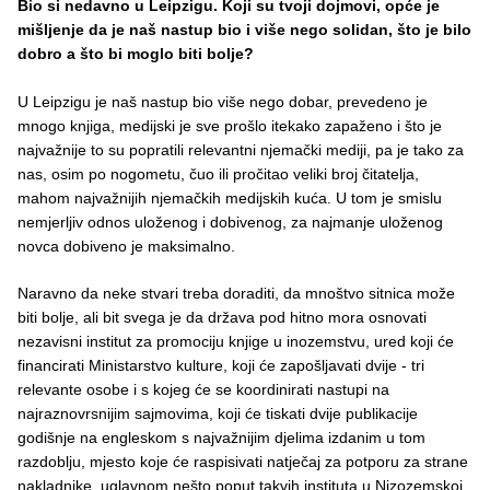
Bio si nedavno u Leipzigu. Koji su tvoji dojmovi, opće je
mišljenje da je naš nastup bio i više nego solidan, što je bilo
dobro a što bi moglo biti bolje?
U Leipzigu je naš nastup bio više nego dobar, prevedeno je
mnogo knjiga, medijski je sve prošlo itekako zapaženo i što je
najvažnije to su popratili relevantni njemački mediji, pa je tako za
nas, osim po nogometu, čuo ili pročitao veliki broj čitatelja,
mahom najvažnijih njemačkih medijskih kuća. U tom je smislu
nemjerljiv odnos uloženog i dobivenog, za najmanje uloženog
novca dobiveno je maksimalno.
Naravno da neke stvari treba doraditi, da mnoštvo sitnica može
biti bolje, ali bit svega je da država pod hitno mora osnovati
nezavisni institut za promociju knjige u inozemstvu, ured koji će
financirati Ministarstvo kulture, koji će zapošljavati dvije - tri
relevante osobe i s kojeg će se koordinirati nastupi na
najraznovrsnijim sajmovima, koji će tiskati dvije publikacije
godišnje na engleskom s najvažnijim djelima izdanim u tom
razdoblju, mjesto koje će raspisivati natječaj za potporu za strane
nakladnike, uglavnom nešto poput takvih instituta u Nizozemskoj,