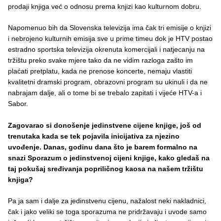
prodaji knjiga već o odnosu prema knjizi kao kulturnom dobru.
Napomenuo bih da Slovenska televizija ima čak tri emisije o knjizi
i nebrojeno kulturnih emisija sve u prime timeu dok je HTV postao
estradno sportska televizija okrenuta komercijali i natjecanju na
tržištu preko svake mjere tako da ne vidim razloga zašto im
plaćati pretplatu, kada ne prenose koncerte, nemaju vlastiti
kvalitetni dramski program, obrazovni program su ukinuli i da ne
nabrajam dalje, ali o tome bi se trebalo zapitati i vijeće HTV-a i
Sabor.
Zagovarao si donošenje jedinstvene cijene knjige, još od
trenutaka kada se tek pojavila inicijativa za njezino
uvođenje. Danas, godinu dana što je barem formalno na
snazi Sporazum o jedinstvenoj cijeni knjige, kako gledaš na
taj pokušaj sređivanja popriličnog kaosa na našem tržištu
knjiga?
Pa ja sam i dalje za jedinstvenu cijenu, nažalost neki nakladnici,
čak i jako veliki se toga sporazuma ne pridržavaju i uvode samo