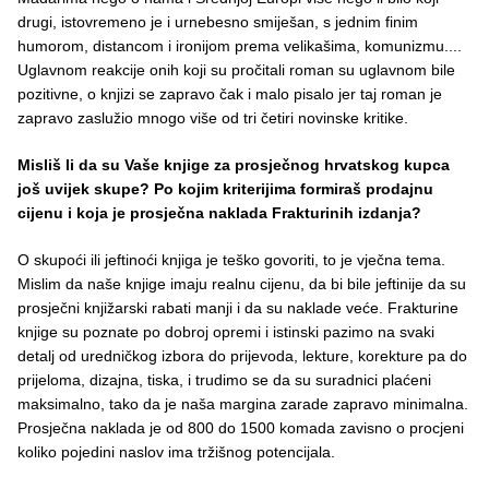
drugi, istovremeno je i urnebesno smiješan, s jednim finim
humorom, distancom i ironijom prema velikašima, komunizmu....
Uglavnom reakcije onih koji su pročitali roman su uglavnom bile
pozitivne, o knjizi se zapravo čak i malo pisalo jer taj roman je
zapravo zaslužio mnogo više od tri četiri novinske kritike.
Misliš li da su Vaše knjige za prosječnog hrvatskog kupca
još uvijek skupe? Po kojim kriterijima formiraš prodajnu
cijenu i koja je prosječna naklada Frakturinih izdanja?
O skupoći ili jeftinoći knjiga je teško govoriti, to je vječna tema.
Mislim da naše knjige imaju realnu cijenu, da bi bile jeftinije da su
prosječni knjižarski rabati manji i da su naklade veće. Frakturine
knjige su poznate po dobroj opremi i istinski pazimo na svaki
detalj od uredničkog izbora do prijevoda, lekture, korekture pa do
prijeloma, dizajna, tiska, i trudimo se da su suradnici plaćeni
maksimalno, tako da je naša margina zarade zapravo minimalna.
Prosječna naklada je od 800 do 1500 komada zavisno o procjeni
koliko pojedini naslov ima tržišnog potencijala.