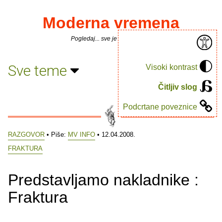
Moderna vremena
Pogledaj... sve je puno knjiga.
Sve teme
Visoki kontrast
Čitljiv slog
Podcrtane poveznice
RAZGOVOR
• Piše:
MV INFO
• 12.04.2008.
FRAKTURA
Predstavljamo nakladnike :
Fraktura