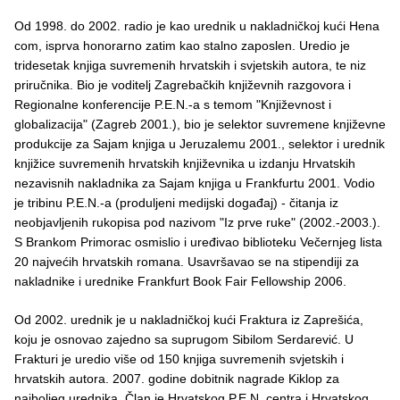
Od 1998. do 2002. radio je kao urednik u nakladničkoj kući Hena
com, isprva honorarno zatim kao stalno zaposlen. Uredio je
tridesetak knjiga suvremenih hrvatskih i svjetskih autora, te niz
priručnika. Bio je voditelj Zagrebačkih književnih razgovora i
Regionalne konferencije P.E.N.-a s temom "Književnost i
globalizacija" (Zagreb 2001.), bio je selektor suvremene književne
produkcije za Sajam knjiga u Jeruzalemu 2001., selektor i urednik
knjižice suvremenih hrvatskih književnika u izdanju Hrvatskih
nezavisnih nakladnika za Sajam knjiga u Frankfurtu 2001. Vodio
je tribinu P.E.N.-a (produljeni medijski događaj) - čitanja iz
neobjavljenih rukopisa pod nazivom "Iz prve ruke" (2002.-2003.).
S Brankom Primorac osmislio i uređivao biblioteku Večernjeg lista
20 najvećih hrvatskih romana. Usavršavao se na stipendiji za
nakladnike i urednike Frankfurt Book Fair Fellowship 2006.
Od 2002. urednik je u nakladničkoj kući Fraktura iz Zaprešića,
koju je osnovao zajedno sa suprugom Sibilom Serdarević. U
Frakturi je uredio više od 150 knjiga suvremenih svjetskih i
hrvatskih autora. 2007. godine dobitnik nagrade Kiklop za
najboljeg urednika. Član je Hrvatskog P.E.N. centra i Hrvatskog