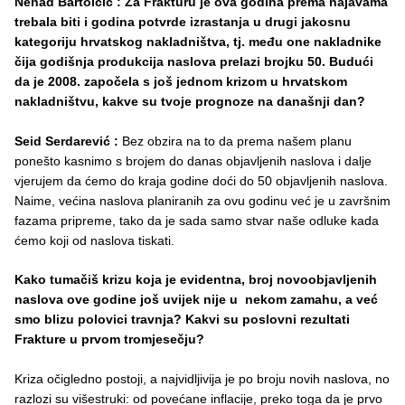
Nenad Bartolčić : Za Frakturu je ova godina prema najavama
trebala biti i godina potvrde izrastanja u drugi jakosnu
kategoriju hrvatskog nakladništva, tj. među one nakladnike
čija godišnja produkcija naslova prelazi brojku 50. Budući
da je 2008. započela s još jednom krizom u hrvatskom
nakladništvu, kakve su tvoje prognoze na današnji dan?
Seid Serdarević :
Bez obzira na to da prema našem planu
ponešto kasnimo s brojem do danas objavljenih naslova i dalje
vjerujem da ćemo do kraja godine doći do 50 objavljenih naslova.
Naime, većina naslova planiranih za ovu godinu već je u završnim
fazama pripreme, tako da je sada samo stvar naše odluke kada
ćemo koji od naslova tiskati.
Kako tumačiš krizu koja je evidentna, broj novoobjavljenih
naslova ove godine još uvijek nije u nekom zamahu, a već
smo blizu polovici travnja? Kakvi su poslovni rezultati
Frakture u prvom tromjesečju?
Kriza očigledno postoji, a najvidljivija je po broju novih naslova, no
razlozi su višestruki: od povećane inflacije, preko toga da je prvo