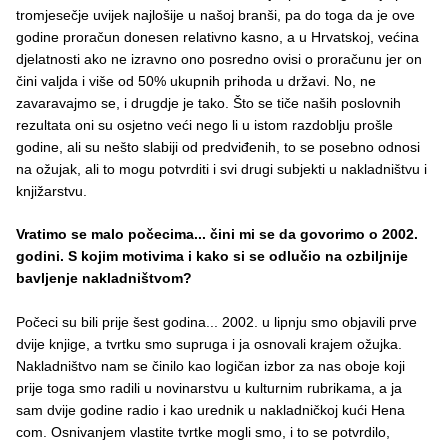
tromjesečje uvijek najlošije u našoj branši, pa do toga da je ove
godine proračun donesen relativno kasno, a u Hrvatskoj, većina
djelatnosti ako ne izravno ono posredno ovisi o proračunu jer on
čini valjda i više od 50% ukupnih prihoda u državi. No, ne
zavaravajmo se, i drugdje je tako. Što se tiče naših poslovnih
rezultata oni su osjetno veći nego li u istom razdoblju prošle
godine, ali su nešto slabiji od predviđenih, to se posebno odnosi
na ožujak, ali to mogu potvrditi i svi drugi subjekti u nakladništvu i
knjižarstvu.
Vratimo se malo počecima... čini mi se da govorimo o 2002.
godini. S kojim motivima i kako si se odlučio na ozbiljnije
bavljenje nakladništvom?
Počeci su bili prije šest godina... 2002. u lipnju smo objavili prve
dvije knjige, a tvrtku smo supruga i ja osnovali krajem ožujka.
Nakladništvo nam se činilo kao logičan izbor za nas oboje koji
prije toga smo radili u novinarstvu u kulturnim rubrikama, a ja
sam dvije godine radio i kao urednik u nakladničkoj kući Hena
com. Osnivanjem vlastite tvrtke mogli smo, i to se potvrdilo,