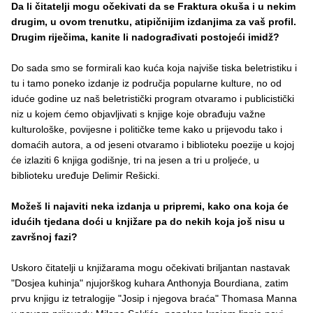
Da li čitatelji mogu očekivati da se Fraktura okuša i u nekim
drugim, u ovom trenutku, atipičnijim izdanjima za vaš profil.
Drugim riječima, kanite li nadograđivati postojeći imidž?
Do sada smo se formirali kao kuća koja najviše tiska beletristiku i
tu i tamo poneko izdanje iz područja popularne kulture, no od
iduće godine uz naš beletristički program otvaramo i publicistički
niz u kojem ćemo objavljivati s knjige koje obrađuju važne
kulturološke, povijesne i političke teme kako u prijevodu tako i
domaćih autora, a od jeseni otvaramo i biblioteku poezije u kojoj
će izlaziti 6 knjiga godišnje, tri na jesen a tri u proljeće, u
biblioteku uređuje Delimir Rešicki.
Možeš li najaviti neka izdanja u pripremi, kako ona koja će
idućih tjedana doći u knjižare pa do nekih koja još nisu u
završnoj fazi?
Uskoro čitatelji u knjižarama mogu očekivati briljantan nastavak
"Dosjea kuhinja" njujorškog kuhara Anthonyja Bourdiana, zatim
prvu knjigu iz tetralogije "Josip i njegova braća" Thomasa Manna