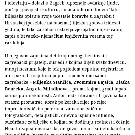
i televiziju – dolazi u Zagreb, upoznaje ovdašnje ljude,
običaje, povijest i kulturu, i otada u formi dnevničkih
bilježaka opisuje svoje učestale boravke u Zagrebu i
Hrvatskoj (posebice na otocima) tijekom gotovo trideset
godina, te tako za sobom ostavlja vjerojatno najznačajniji
zapis o hrvatsko-njemačkim književnim vezama tog
razdoblja.
U njegovim zapisima defiliraju mnogi berlinski i
zagrebački prijatelji, susjedi s kojima dijeli svakodnevicu,
mnogi neznani koje je tek pogledom usputno registrirao,
ali i poznati umjetnici poput – spomenimo samo
zagrebačke – M
iljenka Stančića, Zvonimira Bajsića, Zlatka
Boureka, Angela Miladinova
… prema kojima gradi topao
odnos pun naklonosti. Autor hoda ulicama i trgovima kao
strasni promatrač. Korak po korak i riječ po riječ,
impresionističkim potezima, zahvatom sličnim
fotografskom, detaljistički, dnevno ispisuje intimne,
suzdržane zabilješke u kojima se dodiruju realnost i čežnje.
Nisu to zapisi novinarski, ne govori on o realitetu kao što to