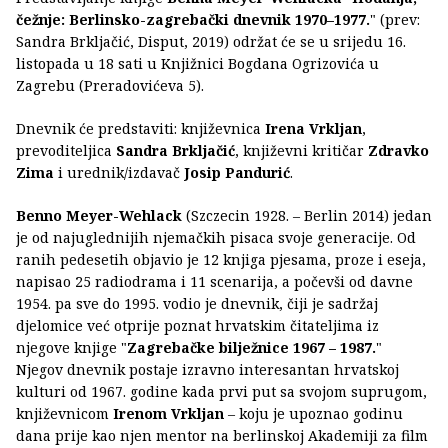
čežnje: Berlinsko-zagrebački dnevnik 1970–1977.
" (prev:
Sandra Brkljačić, Disput, 2019) održat će se u srijedu 16.
listopada u 18 sati u Knjižnici Bogdana Ogrizovića u
Zagrebu (Preradovićeva 5).
Dnevnik će predstaviti: književnica
Irena Vrkljan
,
prevoditeljica
Sandra Brkljačić
, književni kritičar
Zdravko
Zima
i urednik/izdavač
Josip Pandurić
.
Benno Meyer-Wehlack
(Szczecin 1928. – Berlin 2014) jedan
je od najuglednijih njemačkih pisaca svoje generacije. Od
ranih pedesetih objavio je 12 knjiga pjesama, proze i eseja,
napisao 25 radiodrama i 11 scenarija, a počevši od davne
1954. pa sve do 1995. vodio je dnevnik, čiji je sadržaj
djelomice već otprije poznat hrvatskim čitateljima iz
njegove knjige "
Zagrebačke bilježnice 1967 – 1987.
"
Njegov dnevnik postaje izravno interesantan hrvatskoj
kulturi od 1967. godine kada prvi put sa svojom suprugom,
književnicom
Irenom Vrkljan
– koju je upoznao godinu
dana prije kao njen mentor na berlinskoj Akademiji za film