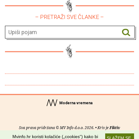
– PRETRAŽI SVE ČLANKE –
Moderna vremena
Sva prava pridržana © MV Info d.o.o. 2026. • Kriv je
Fiktiv
Mvinfo.hr koristi kolačiće („cookies“) kako bi
SLAŽEM SE