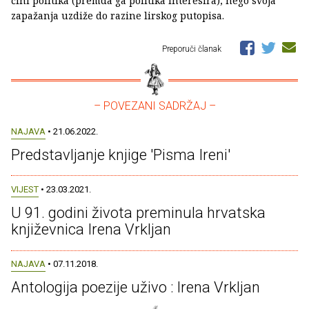
čini politika (premda ga politika interesira), nego svoja
zapažanja uzdiže do razine lirskog putopisa.
Preporuči članak
– POVEZANI SADRŽAJ –
NAJAVA
• 21.06.2022.
Predstavljanje knjige 'Pisma Ireni'
VIJEST
• 23.03.2021.
U 91. godini života preminula hrvatska
književnica Irena Vrkljan
NAJAVA
• 07.11.2018.
Antologija poezije uživo : Irena Vrkljan