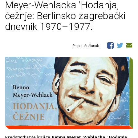
Meyer-Wehlacka 'Hodanja,
čežnje: Berlinsko-zagrebački
dnevnik 1970–1977.'
Preporuči članak
Predstavljanje knjige
Benna Meyer-Wehlacka
"
Hodanja,