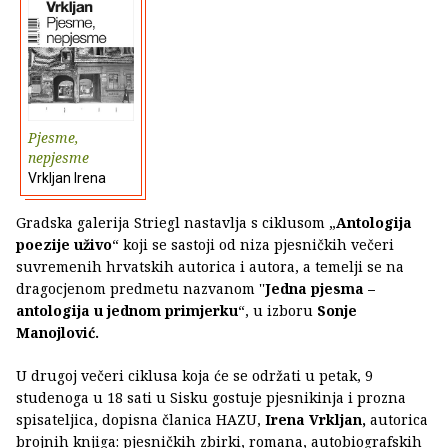
Pjesme,
nepjesme
Vrkljan Irena
Gradska galerija Striegl nastavlja s ciklusom „
Antologija
poezije uživo
“ koji se sastoji od niza pjesničkih večeri
suvremenih hrvatskih autorica i autora, a temelji se na
dragocjenom predmetu nazvanom ''
Jedna pjesma –
antologija u jednom primjerku
“, u izboru
Sonje
Manojlović.
U drugoj večeri ciklusa koja će se održati u petak, 9
studenoga u 18 sati u Sisku gostuje pjesnikinja i prozna
spisateljica, dopisna članica HAZU,
Irena Vrkljan,
autorica
brojnih knjiga: pjesničkih zbirki, romana, autobiografskih