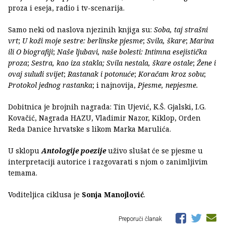
proza i eseja, radio i tv-scenarija.
Samo neki od naslova njezinih knjiga su:
Soba, taj strašni
vrt
;
U koži moje sestre: berlinske pjesme
;
Svila, škare
;
Marina
ili O biografiji
;
Naše ljubavi, naše bolesti: Intimna esejistička
proza
;
Sestra, kao iza stakla; Svila nestala, škare ostale
;
Žene i
ovaj suludi svijet
;
Rastanak i potonuće
;
Koračam kroz sobu
;
Protokol jednog rastanka
;
i najnovija,
Pjesme, nepjesme.
Dobitnica je brojnih nagrada: Tin Ujević, K.Š. Gjalski, I.G.
Kovačić, Nagrada HAZU, Vladimir Nazor, Kiklop, Orden
Reda Danice hrvatske s likom Marka Marulića.
U sklopu
Antologije poezije
uživo slušat će se pjesme u
interpretaciji autorice i razgovarati s njom o zanimljivim
temama.
Voditeljica ciklusa je
Sonja Manojlović
.
Preporuči članak