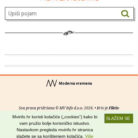
Moderna vremena
Sva prava pridržana © MV Info d.o.o. 2026. • Kriv je
Fiktiv
Mvinfo.hr koristi kolačiće („cookies“) kako bi
SLAŽEM SE
O nama
•
Pomoć
•
Uvjeti korištenja
•
RSS kanali
vam pružio bolje korisničko iskustvo.
Nastavkom pregleda mvinfo.hr stranica
Potraži nas na:
slažete se sa korištenjem kolačića.
Više