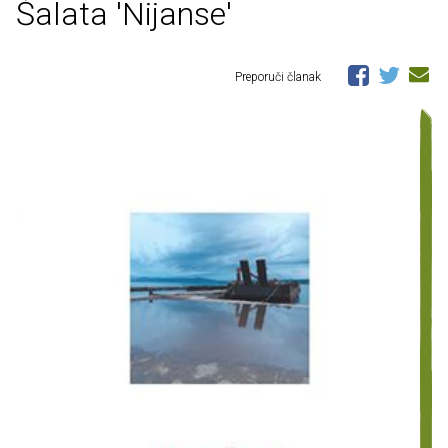
Šalata 'Nijanse'
Preporuči članak