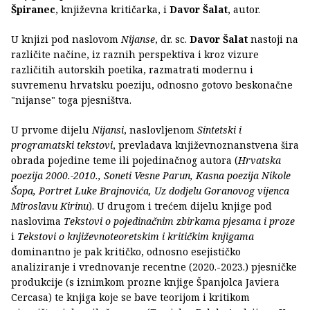
Špiranec
, književna kritičarka, i
Davor Šalat
, autor.
U knjizi pod naslovom
Nijanse
, dr. sc.
Davor Šalat
nastoji na
različite načine, iz raznih perspektiva i kroz vizure
različitih autorskih poetika, razmatrati modernu i
suvremenu hrvatsku poeziju, odnosno gotovo beskonačne
"nijanse" toga pjesništva.
U prvome dijelu
Nijansi
, naslovljenom
Sintetski i
programatski tekstovi
, prevladava književnoznanstvena šira
obrada pojedine teme ili pojedinačnog autora (
Hrvatska
poezija 2000.-2010., Soneti Vesne Parun, Kasna poezija Nikole
Šopa, Portret Luke Brajnovića, Uz dodjelu Goranovog vijenca
Miroslavu Kirinu
). U drugom i trećem dijelu knjige pod
naslovima
Tekstovi o pojedinačnim zbirkama pjesama i proze
i
Tekstovi o književnoteoretskim i kritičkim knjigama
dominantno je pak kritičko, odnosno esejističko
analiziranje i vrednovanje recentne (2020.-2023.) pjesničke
produkcije (s iznimkom prozne knjige Španjolca Javiera
Cercasa) te knjiga koje se bave teorijom i kritikom