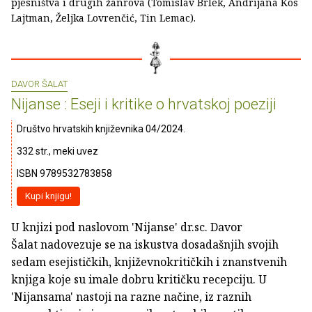
pjesništva i drugih žanrova (Tomislav Brlek, Andrijana Kos
Lajtman, Željka Lovrenčić, Tin Lemac).
DAVOR ŠALAT
Nijanse : Eseji i kritike o hrvatskoj poeziji
Društvo hrvatskih književnika 04/2024.
332 str., meki uvez
ISBN 9789532783858
Kupi knjigu!
U knjizi pod naslovom 'Nijanse' dr.sc. Davor
Šalat nadovezuje se na iskustva dosadašnjih svojih
sedam esejističkih, književnokritičkih i znanstvenih
knjiga koje su imale dobru kritičku recepciju. U
'Nijansama' nastoji na razne načine, iz raznih