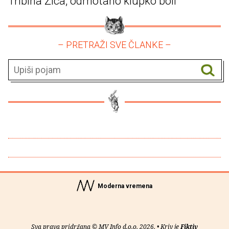
Tribina Žica, odmotano klupko boli
– PRETRAŽI SVE ČLANKE –
Moderna vremena
Sva prava pridržana © MV Info d.o.o. 2026. • Kriv je
Fiktiv