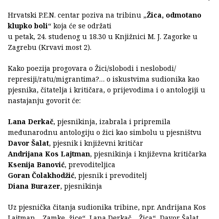
Hrvatski P.E.N. centar poziva na tribinu „
Žica, odmotano
klupko boli
“ koja će se održati
u petak, 24. studenog u 18.30 u Knjižnici M. J. Zagorke u
Zagrebu (Krvavi most 2).
Kako poezija progovara o Žici/slobodi i neslobodi/
represiji/ratu/migrantima?… o iskustvima sudionika kao
pjesnika, čitatelja i kritičara, o prijevodima i o antologiji u
nastajanju govorit će:
Lana Derkač
, pjesnikinja, izabrala i pripremila
međunarodnu antologiju o žici kao simbolu u pjesništvu
Davor Šalat
, pjesnik i književni kritičar
Andrijana Kos Lajtman
, pjesnikinja i književna kritičarka
Ksenija Banović
, prevoditeljica
Goran Čolakhodžić
, pjesnik i prevoditelj
Diana Burazer
, pjesnikinja
Uz pjesnička čitanja sudionika tribine, npr. Andrijana Kos
Lajtman, „Zamke, žice“, Lana Derkač, „Žica“, Davor Šalat,