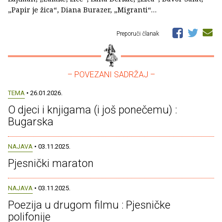
„Papir je žica“, Diana Burazer, „Migranti“…
Preporuči članak
– POVEZANI SADRŽAJ –
TEMA
• 26.01.2026.
O djeci i knjigama (i još ponečemu) :
Bugarska
NAJAVA
• 03.11.2025.
Pjesnički maraton
NAJAVA
• 03.11.2025.
Poezija u drugom filmu : Pjesničke
polifonije