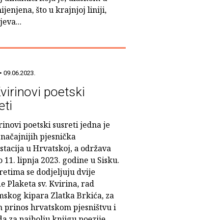
enjena, što u krajnjoj liniji,
eva...
• 09.06.2023.
virinovi poetski
eti
rinovi poetski susreti jedna je
načajnijih pjesnička
stacija u Hrvatskoj, a održava
o 11. lipnja 2023. godine u Sisku.
etima se dodjeljuju dvije
 Plaketa sv. Kvirina, rad
skog kipara Zlatka Brkića, za
 prinos hrvatskom pjesništvu i
a za najbolju knjigu poezije,