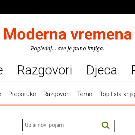
Moderna vremena
Pogledaj... sve je puno knjiga.
e
Razgovori
Djeca
e
Preporuke
Razgovori
Teme
Top lista knji