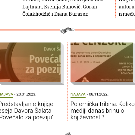
Lajtman, Ksenija Banović, Goran
autoru 
Čolakhodžić i Diana Burazer.
između
NAJAVA
• 20.01.2023.
NAJAVA
• 08.11.2022.
Predstavljanje knjige
Polemička tribina: Koliko
eseja Davora Šalata
mediji danas brinu o
'Povećalo za poeziju'
književnosti?