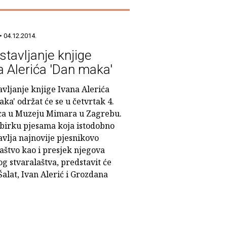
• 04.12.2014.
stavljanje knjige
a Alerića 'Dan maka'
vljanje knjige Ivana Alerića
ka' održat će se u četvrtak 4.
ca u Muzeju Mimara u Zagrebu.
birku pjesama koja istodobno
avlja najnovije pjesnikovo
aštvo kao i presjek njegova
g stvaralaštva, predstavit će
alat, Ivan Alerić i Grozdana