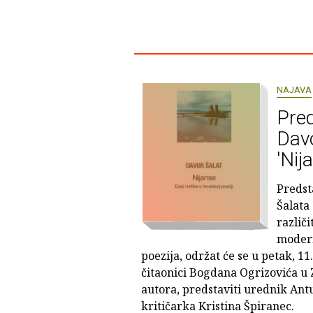
NAJAVA
Pred
Dav
'Nij
Predst
Šalata 
različ
modern
poezija, održat će se u petak, 11.
čitaonici Bogdana Ogrizovića u 
autora, predstaviti urednik Ant
kritičarka Kristina Špiranec.