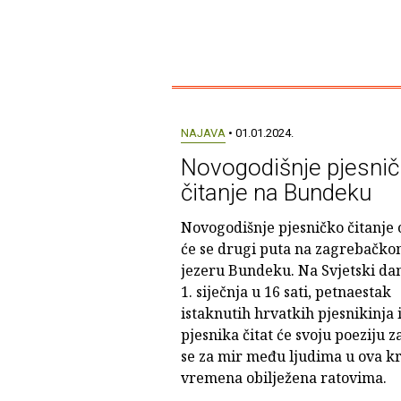
NAJAVA
• 01.01.2024.
Novogodišnje pjesni
čitanje na Bundeku
Novogodišnje pjesničko čitanje 
će se drugi puta na zagrebačk
jezeru Bundeku. Na Svjetski da
1. siječnja u 16 sati, petnaestak
istaknutih hrvatkih pjesnikinja 
pjesnika čitat će svoju poeziju z
se za mir među ljudima u ova k
vremena obilježena ratovima.