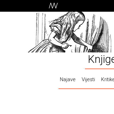
Knjig
Najave
Vijesti
Kritik