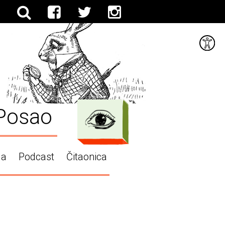
Posao
ga
Podcast
Čitaonica