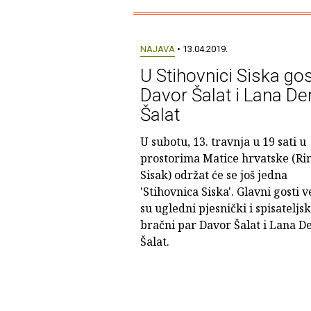
NAJAVA
• 13.04.2019.
U Stihovnici Siska go
Davor Šalat i Lana De
Šalat
U subotu, 13. travnja u 19 sati u
prostorima Matice hrvatske (Ri
Sisak) održat će se još jedna
'Stihovnica Siska'. Glavni gosti v
su ugledni pjesnički i spisateljsk
bračni par Davor Šalat i Lana D
Šalat.