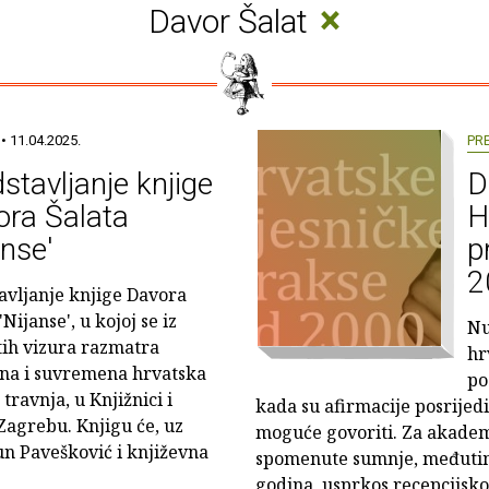
×
Davor Šalat
• 11.04.2025.
PR
stavljanje knjige
D
ora Šalata
H
anse'
p
2
avljanje knjige Davora
'Nijanse', u kojoj se iz
Nu
itih vizura razmatra
hr
a i suvremena hrvatska
po
 travnja, u Knjižnici i
kada su afirmacije posrijedi
Zagrebu. Knjigu će, uz
moguće govoriti. Za akadem
un Pavešković i književna
spomenute sumnje, međutim
godina, usprkos recepcijsko