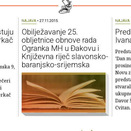
NAJAVA
• 27.11.2015.
NAJAVA
stuju
Obilježavanje 25.
Pred
rkač
obljetnice obnove rada
Ivan
Ogranka MH u Đakovu i
Predsta
Književna riječ slavonsko-
'Dan ma
baranjsko-srijemska
prosin
mska 9,
Novu z
predst
ečeri
stvaral
i
ukupno
erkač
Davor Š
Cvitan.