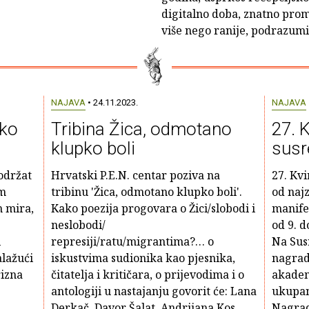
digitalno doba, znatno promij
više nego ranije, podrazumij
NAJAVA
• 24.11.2023.
NAJAVA
čko
Tribina Žica, odmotano
27. K
klupko boli
susr
održat
Hrvatski P.E.N. centar poziva na
27. Kvi
om
tribinu 'Žica, odmotano klupko boli'.
od najz
n mira,
Kako poezija progovara o Žici/slobodi i
manife
neslobodi/
od 9. d
i
represiji/ratu/migrantima?… o
Na Susr
alažući
iskustvima sudionika kao pjesnika,
nagrade
rizna
čitatelja i kritičara, o prijevodima i o
akadem
antologiji u nastajanju govorit će: Lana
ukupan
Derkač, Davor Šalat, Andrijana Kos
Nagrad