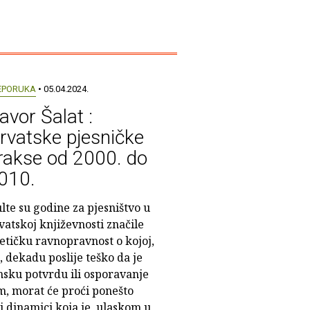
EPORUKA
• 05.04.2024.
avor Šalat :
rvatske pjesničke
rakse od 2000. do
010.
lte su godine za pjesništvo u
vatskoj književnosti značile
etičku ravnopravnost o kojoj,
, dekadu poslije teško da je
sku potvrdu ili osporavanje
, morat će proći ponešto
j dinamici koja je, ulaskom u