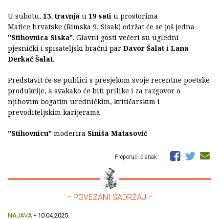
U subotu,
13. travnja
u
19 sati
u prostorima
Matice hrvatske (Rimska 9, Sisak) održat će se još jedna
"Stihovnica Siska"
. Glavni gosti večeri su ugledni
pjesnički i spisateljski bračni par
Davor Šalat
i
Lana
Derkač Šalat
.
Predstavit će se publici s presjekom svoje recentne poetske
produkcije, a svakako će biti prilike i za razgovor o
njihovim bogatim uredničkim, kritičarskim i
prevoditeljskim karijerama.
"Stihovnicu"
moderira
Siniša Matasović
Preporuči članak
– POVEZANI SADRŽAJ –
NAJAVA
• 10.04.2025.