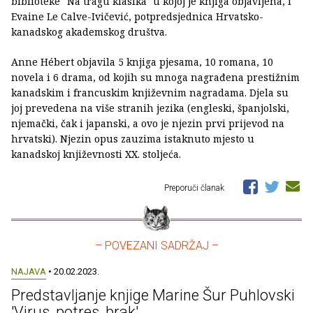
biblioteke "Na tragu klasika" u kojoj je knjiga objavljena, i
Evaine Le Calve-Ivičević, potpredsjednica Hrvatsko-
kanadskog akademskog društva.
Anne Hébert objavila 5 knjiga pjesama, 10 romana, 10
novela i 6 drama, od kojih su mnoga nagrađena prestižnim
kanadskim i francuskim književnim nagradama. Djela su
joj prevedena na više stranih jezika (engleski, španjolski,
njemački, čak i japanski, a ovo je njezin prvi prijevod na
hrvatski). Njezin opus zauzima istaknuto mjesto u
kanadskoj književnosti XX. stoljeća.
Preporuči članak
– POVEZANI SADRŽAJ –
NAJAVA
• 20.02.2023.
Predstavljanje knjige Marine Šur Puhlovski
'Virus, potres, brak'