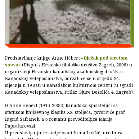
Predstavljanje knjige Anne Hébert
«Dječak pod teretom
snova»
(Disput / Hrvatsko filološko društvo Zagreb, 2006) u
organizaciji Hrvatsko-kanadskog akademskog društva i
Kanadskog veleposlanstva, održati će se u srijedu 24.
siječnja u 19 sati u Kanadskom kulturnom centru (u zgradi
Kanadskog veleposlanstva, Prilaz Gjure Deželića 4, Zagreb).
O Anne Hébert (1916-2000), kanadskoj spisateljici sa
statusom književnog klasika XX. stoljeća, govorit će prof.
Ingrid Šafranek, a o romanu prevoditeljica Marija
Paprašarovski.
U predstavljanju će sudjelovati Irena Lukšić, urednica