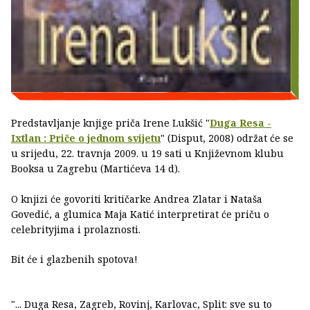
Predstavljanje knjige priča Irene Lukšić "
Duga Resa -
Ixtlan : Priče o jednom svijetu
" (Disput, 2008) održat će se
u srijedu, 22. travnja 2009. u 19 sati u Književnom klubu
Booksa u Zagrebu (Martićeva 14 d).
O knjizi će govoriti kritičarke Andrea Zlatar i Nataša
Govedić, a glumica Maja Katić interpretirat će priču o
celebrityjima i prolaznosti.
Bit će i glazbenih spotova!
"... Duga Resa, Zagreb, Rovinj, Karlovac, Split: sve su to