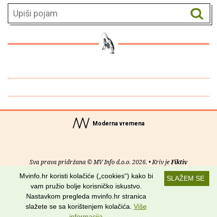
Moderna vremena
Sva prava pridržana © MV Info d.o.o. 2026. • Kriv je
Fiktiv
Mvinfo.hr koristi kolačiće („cookies“) kako bi
SLAŽEM SE
O nama
•
Pomoć
•
Uvjeti korištenja
•
RSS kanali
vam pružio bolje korisničko iskustvo.
Nastavkom pregleda mvinfo.hr stranica
Potraži nas na:
slažete se sa korištenjem kolačića.
Više
informacija