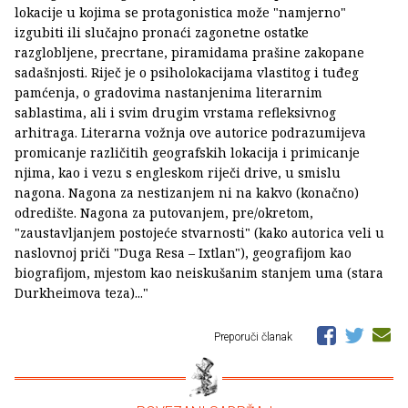
lokacije u kojima se protagonistica može "namjerno"
izgubiti ili slučajno pronaći zagonetne ostatke
razglobljene, precrtane, piramidama prašine zakopane
sadašnjosti. Riječ je o psiholokacijama vlastitog i tuđeg
pamćenja, o gradovima nastanjenima literarnim
sablastima, ali i svim drugim vrstama refleksivnog
arhitraga. Literarna vožnja ove autorice podrazumijeva
promicanje različitih geografskih lokacija i primicanje
njima, kao i vezu s engleskom riječi drive, u smislu
nagona. Nagona za nestizanjem ni na kakvo (konačno)
odredište. Nagona za putovanjem, pre/okretom,
"zaustavljanjem postojeće stvarnosti" (kako autorica veli u
naslovnoj priči "Duga Resa – Ixtlan"), geografijom kao
biografijom, mjestom kao neiskušanim stanjem uma (stara
Durkheimova teza)..."
Preporuči članak