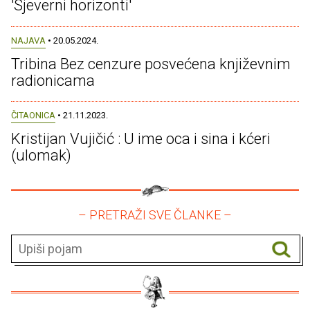
'Sjeverni horizonti'
NAJAVA
• 20.05.2024.
Tribina Bez cenzure posvećena književnim
radionicama
ČITAONICA
• 21.11.2023.
Kristijan Vujičić : U ime oca i sina i kćeri
(ulomak)
– PRETRAŽI SVE ČLANKE –