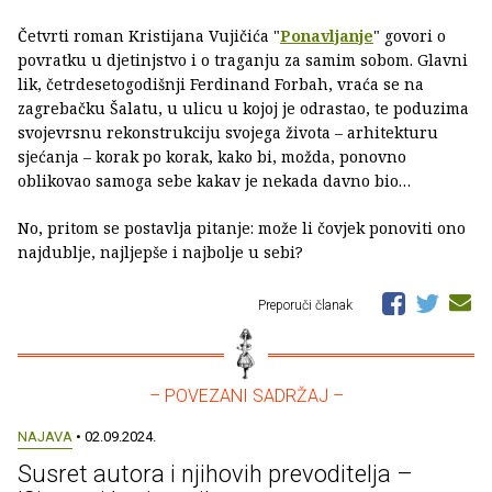
Četvrti roman Kristijana Vujičića "
Ponavljanje
" govori o
povratku u djetinjstvo i o traganju za samim sobom. Glavni
lik, četrdesetogodišnji Ferdinand Forbah, vraća se na
zagrebačku Šalatu, u ulicu u kojoj je odrastao, te poduzima
svojevrsnu rekonstrukciju svojega života – arhitekturu
sjećanja – korak po korak, kako bi, možda, ponovno
oblikovao samoga sebe kakav je nekada davno bio…
No, pritom se postavlja pitanje: može li čovjek ponoviti ono
najdublje, najljepše i najbolje u sebi?
Preporuči članak
– POVEZANI SADRŽAJ –
NAJAVA
• 02.09.2024.
Susret autora i njihovih prevoditelja –