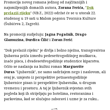
Promocija novog romana jednog od najčitanijih i
najomiljenijih domaćih autora,
Zorana Ferića,
"
Dok
prelaziš rijeku
" (V.B.Z., 2022) održat će se u utorak 22.
studenog u 19 sati u Malom pogonu Tvornica Kulture
(Šubićeva 2, Zagreb).
Na promociji sudjeluju:
Jagna Pogačnik
,
Drago
Glamuzina
,
Đurđica Čilić
i
Zoran Ferić
.
"Dok prelaziš rijeku" je divlja i bolno nježna, transgresivna
ljubavna priča između pedesettrogodišnjeg muškarca,
inače pisca, i dvadesetdvogodišnje studentice kiparstva.
Očito se naslanja na kultni roman
Marguerite
Duras
"Ljubavnik", ne samo sadržajem nego i naslovom, ali
ovaj je, umjesto iz perspektive petnaestogodišnje
ljubavnice pisan iz perspektive ljubavnika, u drugom
vremenu i prostoru. A taj je ljubavnik svjestan svih
pogleda koji ih strijeljaju po hotelima, restoranima i
parkovima, kad se slučajno zaboravi i uzme je za ruku...