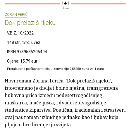
ZORAN FERIĆ
Dok prelaziš rijeku
V.B.Z. 10/2022.
148 str., tvrdi uvez
ISBN 9789535205494
Cijena: 15.79 eur
Preračunato po fiksnom tečaju konverzije 7,53450 kuna za 1 euro
Novi roman Zorana Ferića, 'Dok prelaziš rijeku',
istovremeno je divlja i bolno nježna, transgresivna
ljubavna priča između pedesettrogodišnjeg
muškarca, inače pisca, i dvadesetdvogodišnje
studentice kiparstva. Poetičan, iracionalan i strastven,
ovaj nas roman uzbuđuje jednako kao i ljubav koja
pljuje u lice licemjerju svijeta.