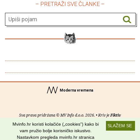
– PRETRAŽI SVE ČLANKE –
Moderna vremena
Sva prava pridržana © MV Info d.o.o. 2026. • Kriv je
Fiktiv
Mvinfo.hr koristi kolačiće („cookies“) kako bi
SLAŽEM SE
O nama
•
Pomoć
•
Uvjeti korištenja
•
RSS kanali
vam pružio bolje korisničko iskustvo.
Nastavkom pregleda mvinfo.hr stranica
Potraži nas na: