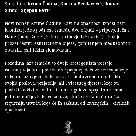
Sudjeluju:
Kruno Čudina, Korana Serdarević, Roman
Simić
i
Stjepan Ravić.
Novi roman Krune Čudine "Civilna opasnost" iznosi nam
kroniku jednog odnosa između dvoje ljudi – pripovjedača i
Hane ("moje žene", kako je pripovjedač naziva) – koji je
prožet čestim eskalacijama bijesa, gomilanjem međusobnih
optužbi, psihičkim slomovima...
Pozadina jaza između to dvoje protagonista postaje
razumljivija kroz povremene pripovjedačeve retrospekcije
iz kojih saznajemo kako su se u međuvremenu odrekli
svojih poslova, prijatelja, ali i vlastitog djeteta, koje su
poslali da živi na selu – te da su gotovo opsjednuti samo
jednom mišlju: kako će od svoje kuće i vrta načiniti što
sigurniju utvrdu koja će ih zaštititi od izvanjskih – civilnih
opasnosti.