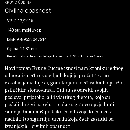
KRUNO ČUDINA
Civilna opasnost
V.B.Z. 12/2015.
148 str., meki uvez
ISBN 9789533047614
Cijena: 11.81 eur
Preračunato po fiksnom tečaju konverzije 7,53450 kuna za 1 euro
Novi roman Krune Čudine iznosi nam kroniku jednog
odnosa između dvoje ljudi koji je prožet čestim
eskalacijama bijesa, gomilanjem međusobnih optužbi,
psihičkim slomovima... Oni su se odrekli svojih
poslova, prijatelja, ali i vlastitog djeteta, koje su
poslali da živi na selu – te da su gotovo opsjednuti
samo jednom mišlju: kako će od svoje kuće i vrta
načiniti što sigurniju utvrdu koja će ih zaštititi od
izvanjskih – civilnih opasnosti.