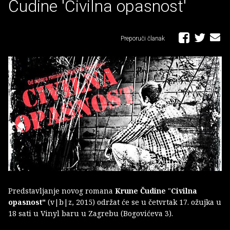
Čudine 'Civilna opasnost'
Preporuči članak
Predstavljanje novog romana
Krune Čudine
"
Civilna
opasnost"
(v|b|z, 2015) održat će se u četvrtak 17. ožujka u
18 sati u Vinyl baru u Zagrebu (Bogovićeva 3).