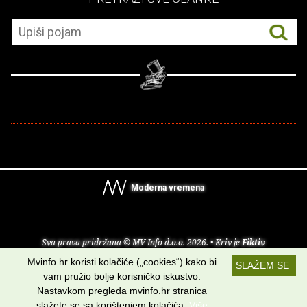
Moderna vremena
Sva prava pridržana © MV Info d.o.o. 2026. • Kriv je
Fiktiv
Mvinfo.hr koristi kolačiće („cookies“) kako bi
SLAŽEM SE
O nama
•
Pomoć
•
Uvjeti korištenja
•
RSS kanali
vam pružio bolje korisničko iskustvo.
Nastavkom pregleda mvinfo.hr stranica
Potraži nas na:
slažete se sa korištenjem kolačića.
Više