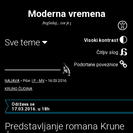
Moderna vremena
Pogledaj... sve je puno knjiga.
Sve teme
Visoki kontrast
Čitljiv slog
Podcrtane poveznice
NAJAVA
• Piše:
I.P. - MV
• 16.03.2016.
KRUNO ČUDINA
Održava se
17.03.2016. u 18h
Predstavljanje romana Krune