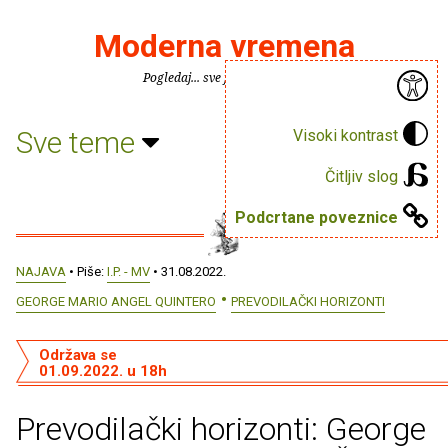
Moderna vremena
Pogledaj... sve je puno knjiga.
Sve teme
Visoki kontrast
Čitljiv slog
Podcrtane poveznice
NAJAVA
• Piše:
I.P. - MV
• 31.08.2022.
GEORGE MARIO ANGEL QUINTERO
PREVODILAČKI HORIZONTI
Održava se
01.09.2022. u 18h
Prevodilački horizonti: George