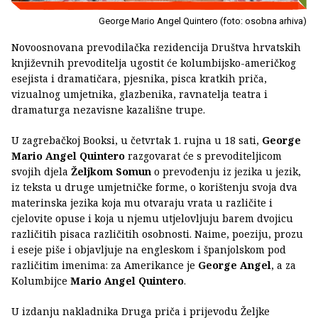
George Mario Angel Quintero (foto: osobna arhiva)
Novoosnovana prevodilačka rezidencija Društva hrvatskih
književnih prevoditelja ugostit će kolumbijsko-američkog
esejista i dramatičara, pjesnika, pisca kratkih priča,
vizualnog umjetnika, glazbenika, ravnatelja teatra i
dramaturga nezavisne kazališne trupe.
U zagrebačkoj Booksi, u četvrtak 1. rujna u 18 sati,
George
Mario Angel Quintero
razgovarat će s prevoditeljicom
svojih djela
Željkom Somun
o prevođenju iz jezika u jezik,
iz teksta u druge umjetničke forme, o korištenju svoja dva
materinska jezika koja mu otvaraju vrata u različite i
cjelovite opuse i koja u njemu utjelovljuju barem dvojicu
različitih pisaca različitih osobnosti. Naime, poeziju, prozu
i eseje piše i objavljuje na engleskom i španjolskom pod
različitim imenima: za Amerikance je
George Angel
, a za
Kolumbijce
Mario Angel Quintero
.
U izdanju nakladnika Druga priča i prijevodu Željke