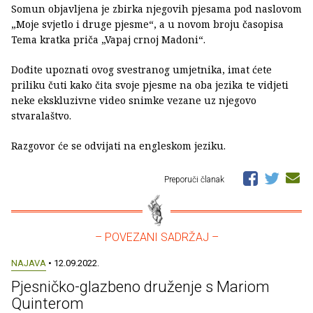
Somun objavljena je zbirka njegovih pjesama pod naslovom
„Moje svjetlo i druge pjesme“, a u novom broju časopisa
Tema kratka priča „Vapaj crnoj Madoni“.
Dođite upoznati ovog svestranog umjetnika, imat ćete
priliku čuti kako čita svoje pjesme na oba jezika te vidjeti
neke ekskluzivne video snimke vezane uz njegovo
stvaralaštvo.
Razgovor će se odvijati na engleskom jeziku.
Preporuči članak
– POVEZANI SADRŽAJ –
NAJAVA
• 12.09.2022.
Pjesničko-glazbeno druženje s Mariom
Quinterom