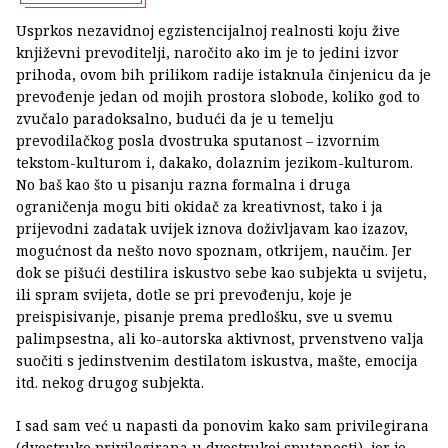
Usprkos nezavidnoj egzistencijalnoj realnosti koju žive
književni prevoditelji, naročito ako im je to jedini izvor
prihoda, ovom bih prilikom radije istaknula činjenicu da je
prevođenje jedan od mojih prostora slobode, koliko god to
zvučalo paradoksalno, budući da je u temelju
prevodilačkog posla dvostruka sputanost – izvornim
tekstom-kulturom i, dakako, dolaznim jezikom-kulturom.
No baš kao što u pisanju razna formalna i druga
ograničenja mogu biti okidač za kreativnost, tako i ja
prijevodni zadatak uvijek iznova doživljavam kao izazov,
mogućnost da nešto novo spoznam, otkrijem, naučim. Jer
dok se pišući destilira iskustvo sebe kao subjekta u svijetu,
ili spram svijeta, dotle se pri prevođenju, koje je
preispisivanje, pisanje prema predlošku, sve u svemu
palimpsestna, ali ko-autorska aktivnost, prvenstveno valja
suočiti s jedinstvenim destilatom iskustva, mašte, emocija
itd. nekog drugog subjekta.
I sad sam već u napasti da ponovim kako sam privilegirana
(dvostruko privilegirana u dvostrukoj sputanosti), jer je