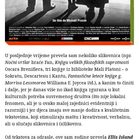
U posljednje vrijeme prevela sam nekoliko slikovnica (npr.
Noćni vrtlar
braće Fan,
Knjigu
velikih filozofskih suprotnosti
Oscara Brenifiera, tri knjige iz biblioteke Mali Platoni – o
Sokratu, Descartesu i Kantu,
Fantastične leteće knjige g.
Morrisa Lessmorea
Williama E. Joycea itd.), a kanim to činiti
i dalje, jer je danas više no ikad knjiga zgurana u kut
kulturnih potreba suvremenog društva (što nije lokalni
fenomen, ali je u ovako maloj zajednici evidentniji i
razorniji) i jer djeca imaju sve manje dodira s kvalitetnim
tekstovima, koji stimuliraju maštu i kreativnost, verbalnu,
ali u slučaju slikovnica i (s)likovnu.
Od tekstova za odrasle, ove sam godine prevela
Ellis Island