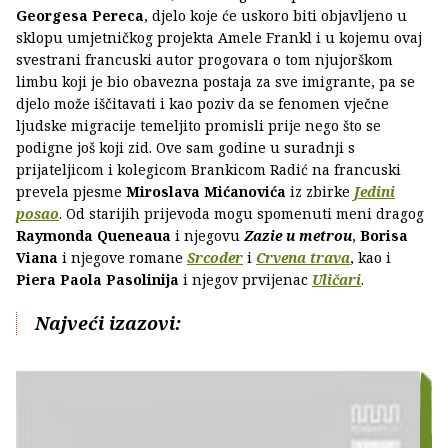
Georgesa Pereca
, djelo koje će uskoro biti objavljeno u
sklopu umjetničkog projekta Amele Frankl i u kojemu ovaj
svestrani francuski autor progovara o tom njujorškom
limbu koji je bio obavezna postaja za sve imigrante, pa se
djelo može iščitavati i kao poziv da se fenomen vječne
ljudske migracije temeljito promisli prije nego što se
podigne još koji zid. Ove sam godine u suradnji s
prijateljicom i kolegicom Brankicom Radić na francuski
prevela pjesme
Miroslava Mićanovića
iz zbirke
Jedini
posao
. Od starijih prijevoda mogu spomenuti meni dragog
Raymonda Queneaua
i njegovu
Zazie u metrou
,
Borisa
Viana
i njegove romane
Srcoder
i
Crvena trava
, kao i
Piera Paola Pasolinija
i njegov prvijenac
Uličari
.
Najveći izazovi: