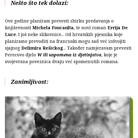
Nešto što tek dolazi:
Ove godine planiram prevesti zbirku predavanja o
književnosti
Michela Foucaulta
, te novi roman
Errija De
Luce
. I još neke slikovnice... Od hrvatskih pjesnika koje
planiramo prevoditi na francuski mogu sad već izdvojiti
sjajnog
Delimira Rešickog
... Također namjeravam prevesti
Perecovo djelo
W ili uspomena iz djetinjstva
, koje je
svojevrsna poveznica dvaju već spomenutih romana.
Zanimljivost: