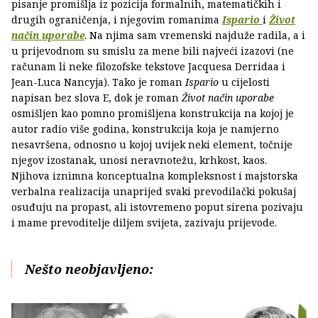
pisanje promišlja iz pozicija formalnih, matematičkih i
drugih ograničenja, i njegovim romanima
Ispario
i
Život
način uporabe
. Na njima sam vremenski najduže radila, a i
u prijevodnom su smislu za mene bili najveći izazovi (ne
računam li neke filozofske tekstove Jacquesa Derridaa i
Jean-Luca Nancyja). Tako je roman
Ispario
u cijelosti
napisan bez slova E, dok je roman
Život način uporabe
osmišljen kao pomno promišljena konstrukcija na kojoj je
autor radio više godina, konstrukcija koja je namjerno
nesavršena, odnosno u kojoj uvijek neki element, točnije
njegov izostanak, unosi neravnotežu, krhkost, kaos.
Njihova iznimna konceptualna kompleksnost i majstorska
verbalna realizacija unaprijed svaki prevodilački pokušaj
osuđuju na propast, ali istovremeno poput sirena pozivaju
i mame prevoditelje diljem svijeta, zazivaju prijevode.
Nešto neobjavljeno: