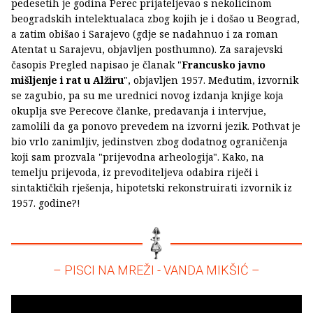
pedesetih je godina Perec prijateljevao s nekolicinom
beogradskih intelektualaca zbog kojih je i došao u Beograd,
a zatim obišao i Sarajevo (gdje se nadahnuo i za roman
Atentat u Sarajevu, objavljen posthumno). Za sarajevski
časopis Pregled napisao je članak "
Francusko javno
mišljenje i rat u Alžiru
", objavljen 1957. Međutim, izvornik
se zagubio, pa su me urednici novog izdanja knjige koja
okuplja sve Perecove članke, predavanja i intervjue,
zamolili da ga ponovo prevedem na izvorni jezik. Pothvat je
bio vrlo zanimljiv, jedinstven zbog dodatnog ograničenja
koji sam prozvala "prijevodna arheologija". Kako, na
temelju prijevoda, iz prevoditeljeva odabira riječi i
sintaktičkih rješenja, hipotetski rekonstruirati izvornik iz
1957. godine?!
– PISCI NA MREŽI - VANDA MIKŠIĆ –