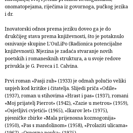
onomatopejama, riječima iz govornoga, pučkog jezika
i dr.
Inovatorski odnos prema jeziku doveo ga je do
drukčijeg stava prema književnosti, što je potaknulo
osnivanje skupine L'OuLiPo (Radionica potencijalne
književnosti). Njezina je zadaća stvaranje novih
poetskih i romanesknih struktura, a u svoje redove
privukla je G. Pereca i I. Calvina.
Prvi roman «Pasji zub» (1933) je odmah polučio veliki
uspjeh kod kritike i čitatelja. Slijedi priča «Odile»
(1937), roman u stihovima «Hrast i pas» (1937), romani
«Moj prijatelj Pierrot» (1942), «Zazie u metrou» (1959),
«Osjetljivi cvjetići» (1965), «Ikarov let» (1975),
pjesničke zbirke «Mala prijenosna kozmogonija»
(1950), «Pas s mandolinom» (1958), «Prolaziti ulicama»
(1967), «Osnovna pouka» (1975).