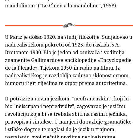
mandolinom" ("Le Chien a la mandoline", 1958).
U Pariz je došao 1920. na studij filozofije. Sudjelovao u
nadrealističkom pokretu od 1925. do raskida s A.
Bretonom 1930. Bio je jedan od osnivača i voditelja
znamenite Gallimardove enciklopedije «Encyclopedie
de la Pleiade». Tijekom 1950-ih radio na filmu. Iz
nadrealističkog je razdoblja zadržao sklonost crnom
humoru i igri riječima te otpor prema autoritetima.
U potrazi za novim jezikom, "neofrancuskim", koji bi
bio "neiscrpan i nepredvidiv", zagovarao je jezičnu
revoluciju koja bi se trebala zbiti na razini rječnika,
pravopisa i sintakse. U namjeri da razbije gramatičke
i stilske dogme te naglasi da je jezik u trajnom
nastajanju, svoj rječnik prožima neologizmima,