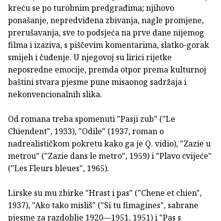
kreću se po turobnim predgrađima; njihovo
ponašanje, nepredviđena zbivanja, nagle promjene,
prerušavanja, sve to podsjeća na prve dane nijemog
filma i izaziva, s piščevim komentarima, slatko-gorak
smijeh i čuđenje. U njegovoj su lirici rijetke
neposredne emocije, premda otpor prema kulturnoj
baštini stvara pjesme pune misaonog sadržaja i
nekonvencionalnih slika.
Od romana treba spomenuti "Pasji zub" ("Le
Chiendent", 1933), "Odile" (1937, roman o
nadrealističkom pokretu kako ga je Q. vidio), "Zazie u
metrou" ("Zazie dans le metro", 1959) i "Plavo cvijeće"
("Les Fleurs bleues", 1965).
Lirske su mu zbirke "Hrast i pas" ("Chene et chien",
1937), "Ako tako misliš" ("Si tu fimagines", sabrane
pjesme za razdoblje 1920—1951, 1951) i "Pas s