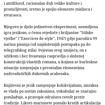
i antifilozof, racionalan duh velike kulture i
pronicljivosti, sretno je spojio elemente mislioca i
stvaraoca.
Njegovo je djelo jedinstven eksperiment, nesmiljena
igra jezikom, o čemu svjedoče i briljantne "Stilske
vježbe" ("Exercices de style", 1947) gdje parodira 99
načina pisanja (od najsloženijih postupaka pa do
telegrafskog stila). Svjestan svog umijeća, on s
užitkom i bez hvastanja raspravlja o složenoj
konstrukciji vlastitih romana, u kojima se burleskne
situacije izmjenjuju s preostalim elementima
nadrealističkih duhovnih arabesaka.
Književni se jezik zamjenjuje kolokvijalnim, sintaksa
se vlada po novim zakonima, vokabular se značajno
pomlađuje, a pravopis odražava revolt protiv
tradicije. Likovi-marionete pomalo krutih artikulacija