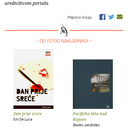
uredništvom portala.
Preporuči knjigu
– OD ISTOG NAKLADNIKA –
Dan prije sreće
Pacifička kiša nad
Kupom
Erri De Luca
Slavko Jendričko