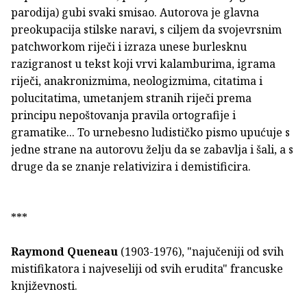
parodija) gubi svaki smisao. Autorova je glavna
preokupacija stilske naravi, s ciljem da svojevrsnim
patchworkom riječi i izraza unese burlesknu
razigranost u tekst koji vrvi kalamburima, igrama
riječi, anakronizmima, neologizmima, citatima i
polucitatima, umetanjem stranih riječi prema
principu nepoštovanja pravila ortografije i
gramatike... To urnebesno ludističko pismo upućuje s
jedne strane na autorovu želju da se zabavlja i šali, a s
druge da se znanje relativizira i demistificira.
***
Raymond Queneau
(1903-1976), "najučeniji od svih
mistifikatora i najveseliji od svih erudita" francuske
književnosti.