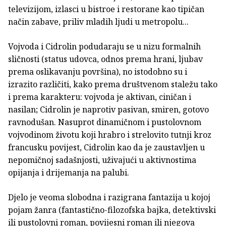
televizijom, izlasci u bistroe i restorane kao tipičan
način zabave, priliv mladih ljudi u metropolu...
Vojvoda i Cidrolin podudaraju se u nizu formalnih
sličnosti (status udovca, odnos prema hrani, ljubav
prema oslikavanju površina), no istodobno su i
izrazito različiti, kako prema društvenom staležu tako
i prema karakteru: vojvoda je aktivan, ciničan i
nasilan; Cidrolin je naprotiv pasivan, smiren, gotovo
ravnodušan. Nasuprot dinamičnom i pustolovnom
vojvodinom životu koji hrabro i strelovito tutnji kroz
francusku povijest, Cidrolin kao da je zaustavljen u
nepomičnoj sadašnjosti, uživajući u aktivnostima
opijanja i drijemanja na palubi.
Djelo je veoma slobodna i razigrana fantazija u kojoj
pojam žanra (fantastično-filozofska bajka, detektivski
ili pustolovni roman, povijesni roman ili njegova