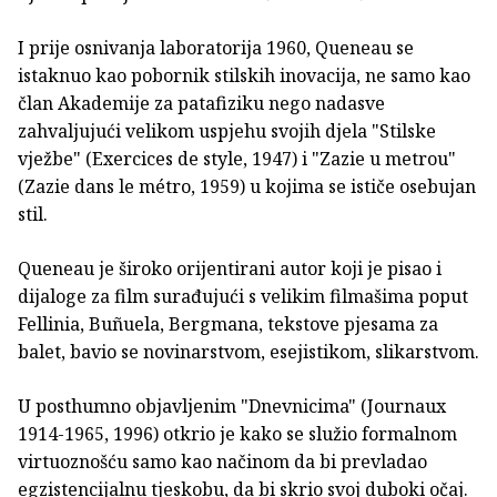
I prije osnivanja laboratorija 1960, Queneau se
istaknuo kao pobornik stilskih inovacija, ne samo kao
član Akademije za patafiziku nego nadasve
zahvaljujući velikom uspjehu svojih djela "Stilske
vježbe" (Exercices de style, 1947) i "Zazie u metrou"
(Zazie dans le métro, 1959) u kojima se ističe osebujan
stil.
Queneau je široko orijentirani autor koji je pisao i
dijaloge za film surađujući s velikim filmašima poput
Fellinia, Buñuela, Bergmana, tekstove pjesama za
balet, bavio se novinarstvom, esejistikom, slikarstvom.
U posthumno objavljenim "Dnevnicima" (Journaux
1914-1965, 1996) otkrio je kako se služio formalnom
virtuoznošću samo kao načinom da bi prevladao
egzistencijalnu tjeskobu, da bi skrio svoj duboki očaj.