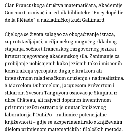
Član Francuskoga društva matematičara, Akademije
Goncourt, osnivač i urednik biblioteke "Encyclopédie
de la Pléiade" u nakladničkoj kući Gallimard.
Cijeloga se života zalagao za obogaćivanje izraza,
suprotstavljajući, u cilju nekog mogućeg skladnog
stapanja, sočnost francuskog razgovornog jezika i
krutost njegovanog akademskog sila. Zanimanje za
probijanje uobičajenih kako jezičnih tako i misaonih
konstrukcija vjerojatno duguje kratkom ali
intenzivnom mladenačkom druženju s nadrealistima.
S Marcelom Duhamelom, Jacquesom Prévertom i
slikarom Yvesom Tanguyom osnovao je Skupinu iz
ulice Château, ali najveći doprinos inventivnom
pristupu jeziku ostvario je unutar književnog
laboratorija l'OuLiPo – radionice potencijalne
književnosti – gdje se eksperimentiralo s književnim
djelom primjenom matematičkih i filoloških metoda.