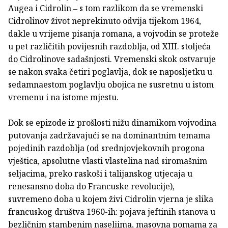
Augea i Cidrolin ‒ s tom razlikom da se vremenski
Cidrolinov život neprekinuto odvija tijekom 1964,
dakle u vrijeme pisanja romana, a vojvodin se proteže
u pet različitih povijesnih razdoblja, od XIII. stoljeća
do Cidrolinove sadašnjosti. Vremenski skok ostvaruje
se nakon svaka četiri poglavlja, dok se naposljetku u
sedamnaestom poglavlju obojica ne susretnu u istom
vremenu i na istome mjestu.
Dok se epizode iz prošlosti nižu dinamikom vojvodina
putovanja zadržavajući se na dominantnim temama
pojedinih razdoblja (od srednjovjekovnih progona
vještica, apsolutne vlasti vlastelina nad siromašnim
seljacima, preko raskoši i talijanskog utjecaja u
renesansno doba do Francuske revolucije),
suvremeno doba u kojem živi Cidrolin vjerna je slika
francuskog društva 1960-ih: pojava jeftinih stanova u
bezličnim stambenim naseljima, masovna pomama za