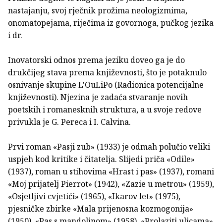
nastajanju, svoj rječnik prožima neologizmima,
onomatopejama, riječima iz govornoga, pučkog jezika
i dr.
Inovatorski odnos prema jeziku doveo ga je do
drukčijeg stava prema književnosti, što je potaknulo
osnivanje skupine L'OuLiPo (Radionica potencijalne
književnosti). Njezina je zadaća stvaranje novih
poetskih i romanesknih struktura, a u svoje redove
privukla je G. Pereca i I. Calvina.
Prvi roman «Pasji zub» (1933) je odmah polučio veliki
uspjeh kod kritike i čitatelja. Slijedi priča «Odile»
(1937), roman u stihovima «Hrast i pas» (1937), romani
«Moj prijatelj Pierrot» (1942), «Zazie u metrou» (1959),
«Osjetljivi cvjetići» (1965), «Ikarov let» (1975),
pjesničke zbirke «Mala prijenosna kozmogonija»
(1950), «Pas s mandolinom» (1958), «Prolaziti ulicama»