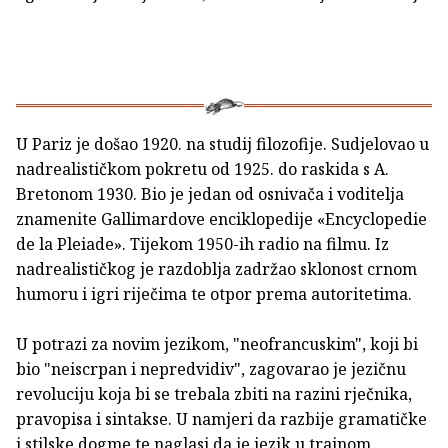
U Pariz je došao 1920. na studij filozofije. Sudjelovao u
nadrealističkom pokretu od 1925. do raskida s A.
Bretonom 1930. Bio je jedan od osnivača i voditelja
znamenite Gallimardove enciklopedije «Encyclopedie
de la Pleiade». Tijekom 1950-ih radio na filmu. Iz
nadrealističkog je razdoblja zadržao sklonost crnom
humoru i igri riječima te otpor prema autoritetima.
U potrazi za novim jezikom, "neofrancuskim", koji bi
bio "neiscrpan i nepredvidiv", zagovarao je jezičnu
revoluciju koja bi se trebala zbiti na razini rječnika,
pravopisa i sintakse. U namjeri da razbije gramatičke
i stilske dogme te naglasi da je jezik u trajnom