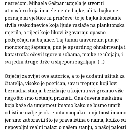
nesrećom. Mihaela Gašpar uspjela je stvoriti
atmosferu koja ima elemente bajke, ali ta bajka ne
poznaje ni vještice ni prinčeve: to je bajka konstante
sivila svakodnevice koja ljude razlaže na planktonska
mjerila, a riječi koje likovi izgovaraju opasno
podsjećaju na bajalice. Taj tamni univerzum pun je
monotonog šaptanja, pun je apsurdnog ohrabrivanja i
katastrofa: očevi izgore u sobama, majke se ubijaju, i
svi jedni druge drže u slijepom zagrljaju. (...)
Osjećaj za svijet ove autorice, a to je dodatni užitak za
čitatelja, visoko je poetičan, sav u treptaju koji lovi
beznadna stanja, bezizlazje u kojemu svi grcamo više
nego što smo u stanju priznati. Ona čuvena maksima
koja kaže da umjetnost imamo kako ne bismo umrli
od istine ovdje je okrenuta naopako: umjetnost imamo
jer smo zaboravili što je prava istina o nama, koliko su
nepovoljni realni nalazi o našem stanju, o našoj palosti