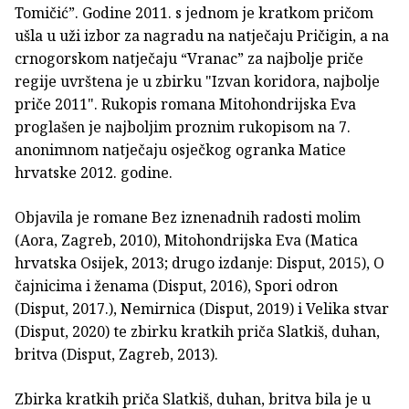
Tomičić”. Godine 2011. s jednom je kratkom pričom
ušla u uži izbor za nagradu na natječaju Pričigin, a na
crnogorskom natječaju “Vranac” za najbolje priče
regije uvrštena je u zbirku "Izvan koridora, najbolje
priče 2011". Rukopis romana Mitohondrijska Eva
proglašen je najboljim proznim rukopisom na 7.
anonimnom natječaju osječkog ogranka Matice
hrvatske 2012. godine.
Objavila je romane Bez iznenadnih radosti molim
(Aora, Zagreb, 2010), Mitohondrijska Eva (Matica
hrvatska Osijek, 2013; drugo izdanje: Disput, 2015), O
čajnicima i ženama (Disput, 2016), Spori odron
(Disput, 2017.), Nemirnica (Disput, 2019) i Velika stvar
(Disput, 2020) te zbirku kratkih priča Slatkiš, duhan,
britva (Disput, Zagreb, 2013).
Zbirka kratkih priča Slatkiš, duhan, britva bila je u