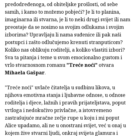
predodređenoga, od obiteljske prošlosti, od sebe
samih, i kamo to možemo pobjeći? Je li to planina,
imaginarna ili stvarna, je li to neki drugi svijet ili nam
preostaje da se nosimo sa svojim odlukama i svojim
izborima? Upravljaju li nama suđenice ili pak naši
postupci i zašto odlučujemo krenuti stranputicom?
Koliko nas oblikuju roditelji, a koliko vlastiti izbori?
Sva ta pitanja i teme u svom emocionalno gustom i
vrlo stvarnosnom romanu
"Treće noći"
otvara
Mihaela Gašpar
.
"Treće noći" uvlače čitatelja u sudbinu likova, u
njihova emotivna stanja i ljubavne odnose, u odnose
roditelja i djece, lažnih i pravih prijateljstava, poput
vrtloga i nedokučivo privlačne, a istovremeno
zastrašujuće mračne zečje rupe u koju i mi poput
Alice upadamo, ali ne u onostrani svijet, već u onaj u
kojem žive stvarni ljudi, onkraj svijeta glamura i