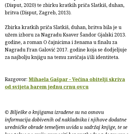
(Disput, 2020) te zbirku kratkih priča Slatkiš, duhan,
britva (Disput, Zagreb, 2013).
Zbirka kratkih priča Slatkiš, duhan, britva bila je u
užem izboru za Nagradu Ksaver Šandor Gjalski 2013.
godine, a roman O čajnicima i ženama u finalu za
Nagradu Fran Galović 2017. godine koja se dodjeljuje
za najbolju knjigu na temu zavičaja i/ili identiteta.
Razgovor:
Mihaela Gašpar - Većina obitelji skriva
od svijeta barem jednu crnu ovcu
© Bilješke o knjigama izrađene su na osnovu
informacija dobivenih od nakladnika i njihove dodatne
uredničke obrade temeljem uvida u sadržaj knjige, te se