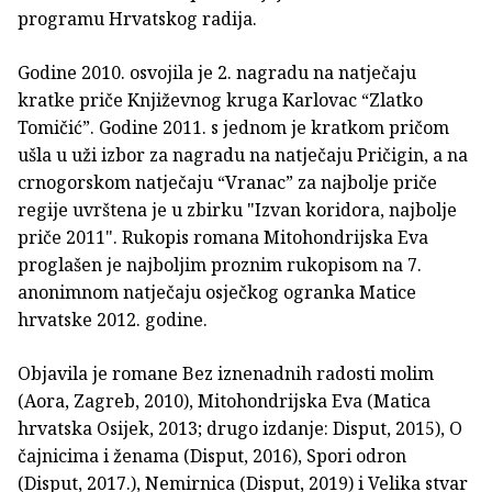
programu Hrvatskog radija.
Godine 2010. osvojila je 2. nagradu na natječaju
kratke priče Književnog kruga Karlovac “Zlatko
Tomičić”. Godine 2011. s jednom je kratkom pričom
ušla u uži izbor za nagradu na natječaju Pričigin, a na
crnogorskom natječaju “Vranac” za najbolje priče
regije uvrštena je u zbirku "Izvan koridora, najbolje
priče 2011". Rukopis romana Mitohondrijska Eva
proglašen je najboljim proznim rukopisom na 7.
anonimnom natječaju osječkog ogranka Matice
hrvatske 2012. godine.
Objavila je romane Bez iznenadnih radosti molim
(Aora, Zagreb, 2010), Mitohondrijska Eva (Matica
hrvatska Osijek, 2013; drugo izdanje: Disput, 2015), O
čajnicima i ženama (Disput, 2016), Spori odron
(Disput, 2017.), Nemirnica (Disput, 2019) i Velika stvar