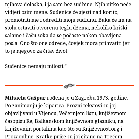
njihova dolaska, i ja sam bez sudbine. Njih nitko neće
vidjeti osim mene. Suđenice će sjesti nad korito,
promotriti me i odrediti moju sudbinu. Baka će im na
stolu ostaviti otvorenu teglu džema, nekoliko kriški
salame i čašu soka da se počaste nakon obavljena
posla. Ono što one odrede, čovjek mora prihvatiti jer
to je njegovo za čitav život.
Suđenice nemaju milosti.”
Mihaela Gašpar
rođena je u Zagrebu 1973. godine.
Po zanimanju je kiparica. Prozni tekstovi su joj
objavljivani u Vijencu, Večernjem listu, književnom
časopisu Re, Balkanskom književnom glasniku, na
književnim portalima kao što su Književnost.org i
Prozaonline. Kratke priče su joj čitane na Trećem