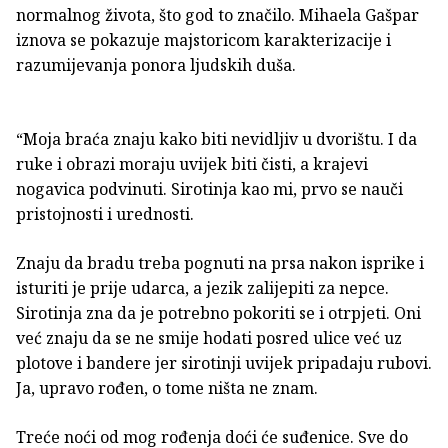
normalnog života, što god to značilo. Mihaela Gašpar
iznova se pokazuje majstoricom karakterizacije i
razumijevanja ponora ljudskih duša.
“Moja braća znaju kako biti nevidljiv u dvorištu. I da
ruke i obrazi moraju uvijek biti čisti, a krajevi
nogavica podvinuti. Sirotinja kao mi, prvo se nauči
pristojnosti i urednosti.
Znaju da bradu treba pognuti na prsa nakon isprike i
isturiti je prije udarca, a jezik zalijepiti za nepce.
Sirotinja zna da je potrebno pokoriti se i otrpjeti. Oni
već znaju da se ne smije hodati posred ulice već uz
plotove i bandere jer sirotinji uvijek pripadaju rubovi.
Ja, upravo rođen, o tome ništa ne znam.
Treće noći od mog rođenja doći će suđenice. Sve do