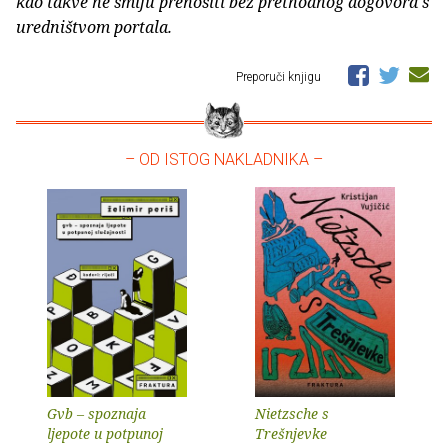
kao takve ne smiju prenositi bez prethodnog dogovora s
uredništvom portala.
Preporuči knjigu
– OD ISTOG NAKLADNIKA –
Gvb – spoznaja
Nietzsche s
ljepote u potpunoj
Trešnjevke