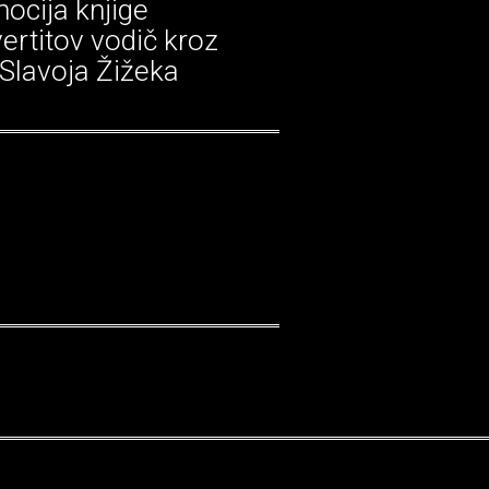
ocija knjige
vertitov vodič kroz
' Slavoja Žižeka