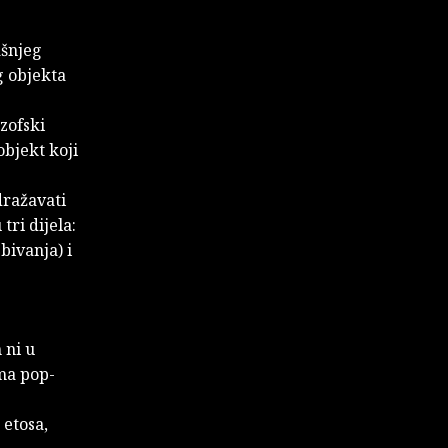
ašnjeg
g objekta
zofski
objekt koji
dražavati
ri dijela:
bivanja) i
 ni u
ma pop-
 etosa,