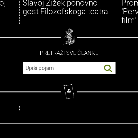
oj
Slavoj Žižek ponovno
Prom
gost Filozofskoga teatra
'Per
film
– PRETRAŽI SVE ČLANKE –