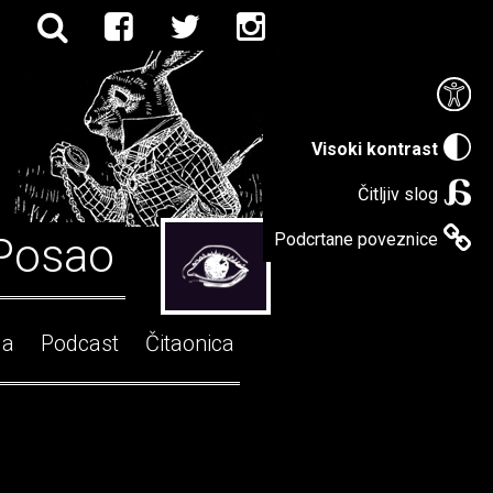
Visoki kontrast
Čitljiv slog
Posao
Podcrtane poveznice
ga
Podcast
Čitaonica