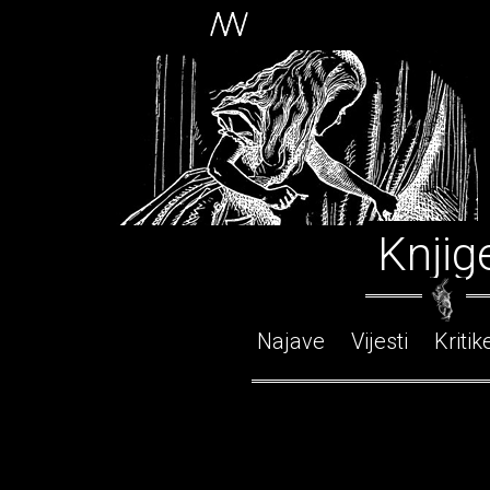
Knjig
Najave
Vijesti
Kritik