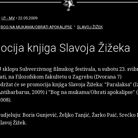
:
I.P. - MV
• 22.05.2009.
BOG NA MUKAMA/OBRATI APOKALIPSE
SLAVOJ ŽIŽEK
cija knjiga Slavoja Žižeka
 sklopu Subverzivnog filmskog festivala, u subotu 23. svib
ati, na Filozofskom fakultetu u Zagrebu (Dvorana 7)
držat će se promocija knjiga Slavoja Žižeka: "Paralaksa" (
ntibarbarus, 2009) i "Bog na mukama/Obrati apokalipse" (
008).
udjeluju: Boris Gunjević, Željko Tanjić, Žarko Paić, Srećko 
lavoj Žižek.