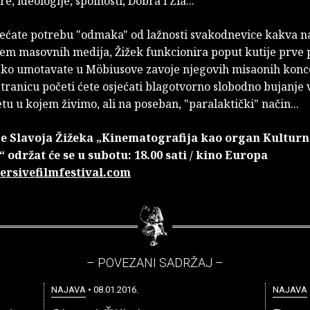
e, ideologije, spolnosti, Dobra i Zla...
jećate potrebu "odmaka" od lažnosti svakodnevice kakva n
tem masovnih medija, Žižek funkcionira poput kutije prve 
ako umotavate u Möbiusove zavoje njegovih misaonih konce
stranicu početi ćete osjećati blagotvorno slobodno bujanje v
jetu u kojem živimo, ali na poseban, "paralaktički" način...
e Slavoja Žižeka „Kinematografija kao organ Kulturn
“ održat će se u subotu: 18.00 sati / kino Europa
rsivefilmfestival.com
– POVEZANI SADRŽAJ –
NAJAVA
• 08.01.2016.
NAJAVA