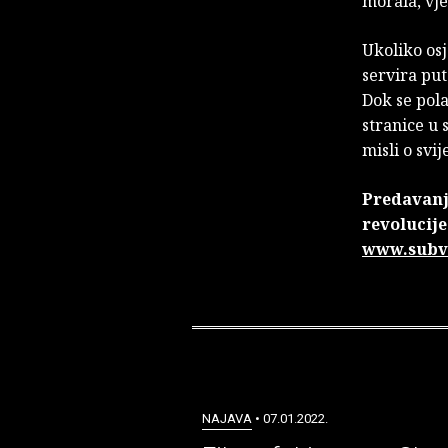
morala, vjer
Ukoliko os
servira pu
Dok se pol
stranice u 
misli o svi
Predavanj
revolucije
www.subve
NAJAVA
• 07.01.2022.