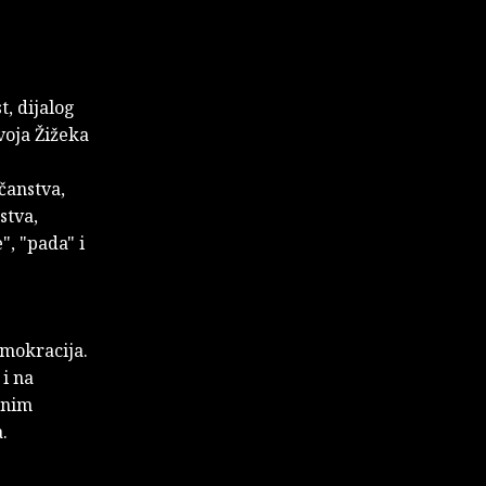
t, dijalog
voja Žižeka
čanstva,
stva,
", "pada" i
emokracija.
 i na
onim
.