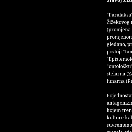
"Paralaksa
Žižekovog 
(promjena 
promjenom 
gledano, pr
postoji "tam
"Epistemol
"ontološku"
stelarna (Z
lunarna (Pr
Pojednostav
antagonizmi
kojem tren
kulture kak
suvremenost