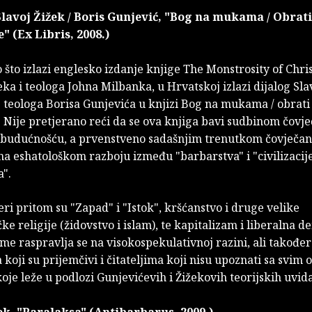
Slavoj Žižek / Boris Gunjević, "Bog na mukama / Obrati
" (Ex Libris, 2008.)
o što izlazi englesko izdanje knjige The Monstrosity of Chris
eka i teologa Johna Milbanka, u Hrvatskoj izlazi dijalog Sla
 teologa Borisa Gunjevića u knjizi Bog na mukama / obrati
 Nije pretjerano reći da se ova knjiga bavi sudbinom čovje
i budućnošću, a prvenstveno sadašnjim trenutkom čovječan
a eshatološkom razboju između "barbarstva" i "civilizacije
a".
eri pritom su "Zapad" i "Istok", kršćanstvo i druge velike
ke religije (židovstvo i islam), te kapitalizam i liberalna d
e raspravlja se na visokospekulativnoj razini, ali također
koji su prijemčivi i čitateljima koji nisu upoznati sa svim 
oje leže u podlozi Gunjevićevih i Žižekovih teorijskih uvida
ek, "Paralaksa" (Antibarbarus, 2009.)