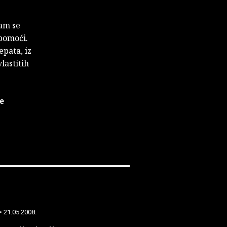
am se
pomoći.
pata, iz
lastitih
e
• 21.05.2008.