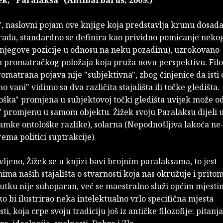
", naslovni pojam ove knjige koja predstavlja krunu dosad
rada, standardno se definira kao prividno pomicanje neko
njegove pozicije u odnosu na neku pozadinu), uzrokovano
promatračkog položaja koja pruža novu perspektivu. Filo
omatrana pojava nije "subjektivna", zbog činjenice da isti 
o vani" vidimo sa dva različita stajališta ili točke gledišta.
oška" promjena u subjektovoj točki gledišta uvijek može o
 promjenu u samom objektu. Žižek svoju Paralaksu dijeli u t
amke ontološke razlike), solarna (Nepodnošljiva lakoća ne-
ema politici suptrakcije).
ljeno, Žižek se u knjizi bavi brojnim paralaksama, to jest
ma naših stajališta o stvarnosti koja nas okružuje i pritom
utku nije suhoparan, već se maestralno služi općim mjesti
o bi ilustrirao neka intelektualno vrlo specifična mjesta
i, koja crpe svoju tradiciju još iz antičke filozofije: pitanja