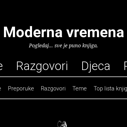
Moderna vremena
Pogledaj... sve je puno knjiga.
e
Razgovori
Djeca
e
Preporuke
Razgovori
Teme
Top lista knji