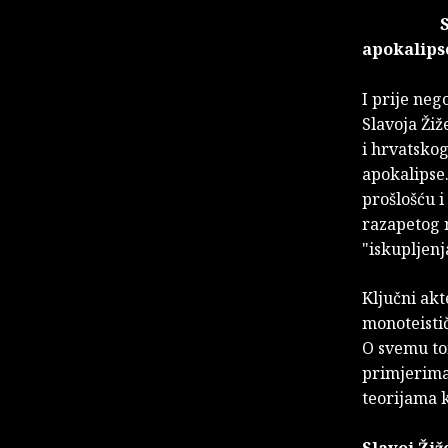
apokalipse
I prije neg
Slavoja Žiž
i hrvatskog
apokalipse.
prošlošću 
razapetog n
"iskupljenj
Ključni akt
monoteistič
O svemu tom
primjerima 
teorijama k
Slavoj Žiž