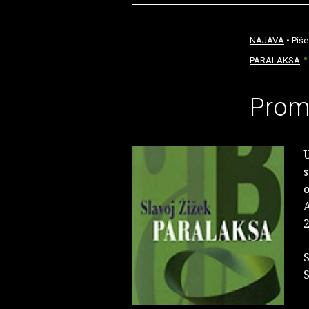
NAJAVA
• Piše
PARALAKSA
Promo
U
s
o
A
2
S
S