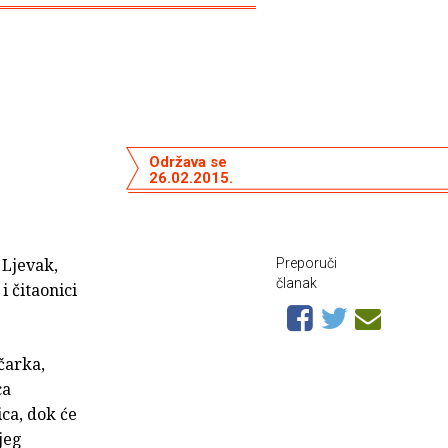
Održava se
26.02.2015.
Ljevak,
Preporuči
članak
i čitaonici
čarka,
ca
ica, dok će
jeg