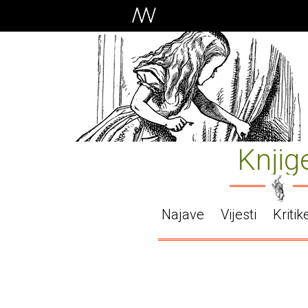
Knjig
Najave
Vijesti
Kritik