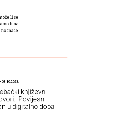
može li se
imo li na
 no inače
• 03.10.2023.
ebački književni
ovori: 'Povijesni
n u digitalno doba'