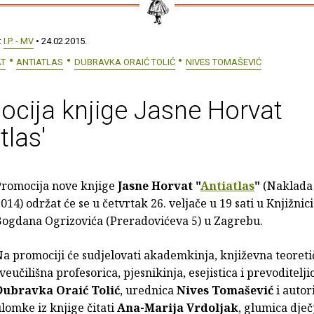
:
I.P. - MV
• 24.02.2015.
AT
ANTIATLAS
DUBRAVKA ORAIĆ TOLIĆ
NIVES TOMAŠEVIĆ
cija knjige Jasne Horvat
tlas'
Promocija nove knjige
Jasne Horvat "
Antiatlas
"
(Naklada 
014) održat će se u četvrtak 26. veljače u 19 sati u Knjižnici 
Bogdana Ogrizovića (Preradovićeva 5) u Zagrebu.
a promociji će sudjelovati akademkinja, književna teoreti
veučilišna profesorica, pjesnikinja, esejistica i prevoditelji
Dubravka Oraić Tolić
, urednica
Nives Tomašević
i autor
lomke iz knjige čitati
Ana-Marija Vrdoljak
, glumica dječ