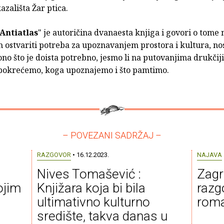
azališta Žar ptica.
Antiatlas
" je autoričina dvanaesta knjiga i govori o tome 
 ostvariti potreba za upoznavanjem prostora i kultura, nos
no što je doista potrebno, jesmo li na putovanjima drukčiji
 pokrećemo, koga upoznajemo i što pamtimo.
– POVEZANI SADRŽAJ –
RAZGOVOR
• 16.12.2023.
NAJAVA
Nives Tomašević :
Zagr
ojim
Knjižara koja bi bila
razg
ultimativno kulturno
roma
središte, takva danas u