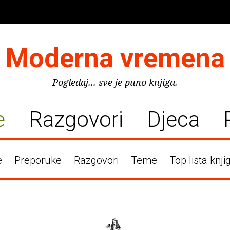
Moderna vremena
Pogledaj... sve je puno knjiga.
e
Razgovori
Djeca
e
Preporuke
Razgovori
Teme
Top lista knji