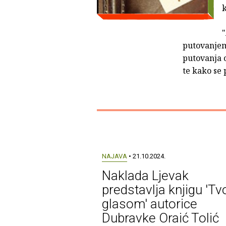
k
"
putovanjem
putovanja o
te kako se
NAJAVA
• 21.10.2024.
Naklada Ljevak
predstavlja knjigu 'Tv
glasom' autorice
Dubravke Oraić Tolić