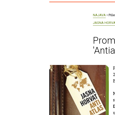
NAJAVA
• Piše
JASNA HORV
Promo
'Antia
2
N
s
u