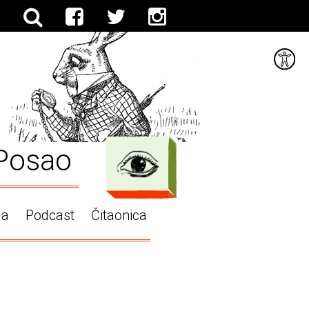
Posao
ga
Podcast
Čitaonica