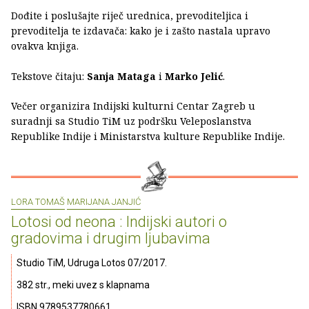
Dođite i poslušajte riječ urednica, prevoditeljica i
prevoditelja te izdavača: kako je i zašto nastala upravo
ovakva knjiga.
Tekstove čitaju:
Sanja Mataga
i
Marko Jelić
.
Večer organizira Indijski kulturni Centar Zagreb u
suradnji sa Studio TiM uz podršku Veleposlanstva
Republike Indije i Ministarstva kulture Republike Indije.
LORA TOMAŠ
MARIJANA JANJIĆ
Lotosi od neona : Indijski autori o
gradovima i drugim ljubavima
Studio TiM, Udruga Lotos 07/2017.
382 str., meki uvez s klapnama
ISBN 9789537780661