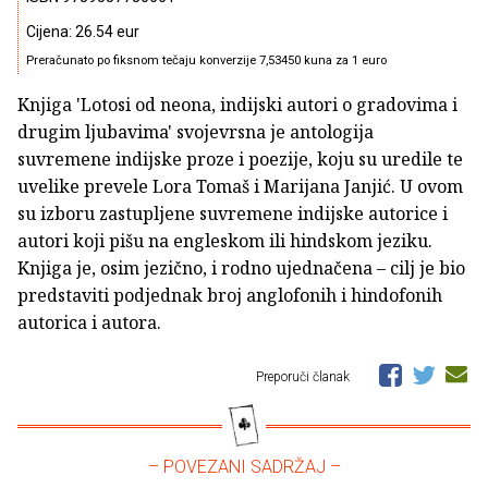
Cijena: 26.54 eur
Preračunato po fiksnom tečaju konverzije 7,53450 kuna za 1 euro
Knjiga 'Lotosi od neona, indijski autori o gradovima i
drugim ljubavima' svojevrsna je antologija
suvremene indijske proze i poezije, koju su uredile te
uvelike prevele Lora Tomaš i Marijana Janjić. U ovom
su izboru zastupljene suvremene indijske autorice i
autori koji pišu na engleskom ili hindskom jeziku.
Knjiga je, osim jezično, i rodno ujednačena – cilj je bio
predstaviti podjednak broj anglofonih i hindofonih
autorica i autora.
Preporuči članak
– POVEZANI SADRŽAJ –