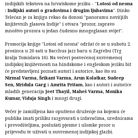
indijskih tekstova na hrvatskome jeziku - "
Lotosi od neona
: Indijski autori o gradovima i drugim ljubavima
". Dinko
Telećan je za knjigu rekao da donosi "panoramu novi(ji)h
književnih glasova Indije" i otvara "prozor, zapravo
mnoštvo prozora u jedan čudesno mnogoglasan svijet".
Promocija knjige "Lotosi od neona" održat će se u subotu 2.
prosinca u 20 sati u Bacchus jazz baru u Zagrebu (Trg
kralja Tomislava 16). Na večeri posvećenoj suvremenoj
indijskoj književnosti na hindskome i engleskom jeziku bit
će predstavljeni poznati autori i autorice, kao što su
Nirmal Varma, Šrikant Varma, Arun Kolatkar, Sudeep
Sen, Mridula Garg
i
Amrita Pritam
, kao i autori i autorice
mlađih generacija
Jeet Thayil, Maheš Varma, Monika
Kumar, Viđaja Singh
i mnogi drugi.
Večer je zamišljena kao opušteno druženje na kojemu će
publika imati priliku razgovarati s izdavačima, urednicama
i prevoditeljima, poslušati pjesme i ulomke proze u
prijevodu te uživati u suvremenoj indijskoj glazbi.