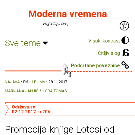
Moderna vremena
Pogledaj... sve je puno knjiga.
Sve teme
Visoki kontrast
Čitljiv slog
Podcrtane poveznice
NAJAVA
• Piše:
I.P. - MV
• 28.11.2017.
MARIJANA JANJIĆ
LORA TOMAŠ
Održava se
02.12.2017. u 20h
Promocija knjige Lotosi od