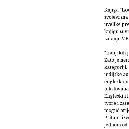
Knjiga "
Lo
svojevrsna 
uvelike pr
knjigu suv
izdanju V.B.
"Indijskih 
Zato je nem
kategoriji.
indijske au
engleskom i
tekstovima 
Engleski i 
tvore i zas
moguć orij
Pritam, izv
jednom od n