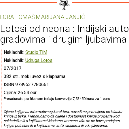
LORA TOMAŠ
MARIJANA JANJIĆ
Lotosi od neona : Indijski auto
gradovima i drugim ljubavima
Nakladnik:
Studio TiM
Nakladnik:
Udruga Lotos
07/2017.
382 str., meki uvez s klapnama
ISBN 9789537780661
Cijena: 26.54 eur
Preračunato po fiksnom tečaju konverzije 7,53450 kuna za 1 euro
Cijene knjiga su informativnog karaktera, navodimo prvu cijenu po izlasku
knjige iz tiska. Preporučamo da cijene i dostupnost knjiga provjerite kod
nakladnika ili u knjižarama! Moderna vremena više se ne bave prodajom
knjiga, potražite ih u knjižarama, antikvarijatima ili u knjižnicama.