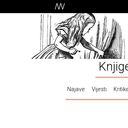
Knjig
Najave
Vijesti
Kritik