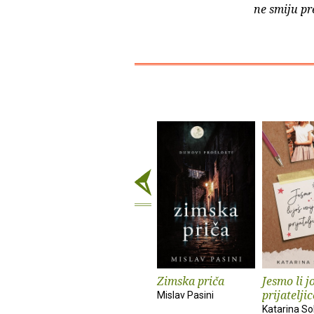
ne smiju pr
Zimska priča
Jesmo li j
prijatelji
Mislav Pasini
Katarina S