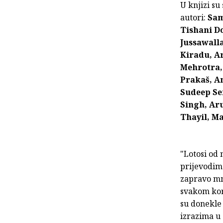
U knjizi su
autori:
Sam
Tishani Do
Jussawalla
Kiradu, A
Mehrotra,
Prakaš, A
Sudeep Se
Singh, Ar
Thayil, M
"Lotosi od 
prijevodima
zapravo mn
svakom kora
su donekle
izrazima u 