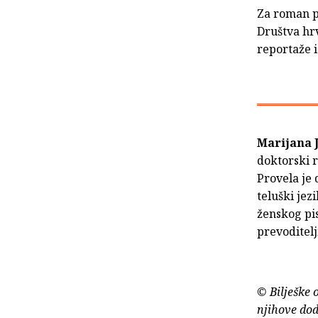
Za roman p
Društva hrv
reportaže i
Marijana J
doktorski r
Provela je 
teluški jez
ženskog pis
prevoditelj
© Bilješke 
njihove dod