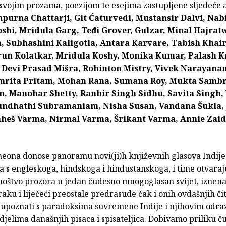
 svojim prozama, poezijom te esejima zastupljene sljedeće a
purna Chattarji, Git Ćaturvedi, Mustansir Dalvi, Nab
shi, Mridula Garg, Teđi Grover, Gulzar, Minal Hajratw
, Subhashini Kaligotla, Antara Karvare, Tabish Khair
run Kolatkar, Mridula Koshy, Monika Kumar, Palash K
 Devi Prasad Mišra, Rohinton Mistry, Vivek Narayanan
mrita Pritam, Mohan Rana, Sumana Roy, Mukta Sambr
n, Manohar Shetty, Ranbir Singh Sidhu, Savita Singh,
undhathi Subramaniam, Nisha Susan, Vandana Šukla, 
aheš Varma, Nirmal Varma, Šrikant Varma, Annie Zaid
neona donose panoramu novi(ji)h književnih glasova Indije
 s engleskoga, hindskoga i hindustanskoga, i time otvaraj
oštvo prozora u jedan čudesno mnogoglasan svijet, iznena
ku i liječeći preostale predrasude čak i onih ovdašnjih čit
 upoznati s paradoksima suvremene Indije i njihovim odra
djelima današnjih pisaca i spisateljica. Dobivamo priliku č