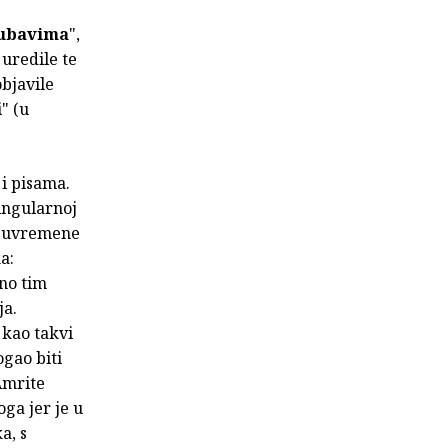
ljubavima
",
 uredile te
bjavile
" (u
 i pisama.
ingularnoj
a suvremene
a:
ino tim
ja.
 kao takvi
ogao biti
Amrite
ga jer je u
a, s