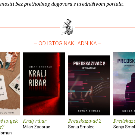
enositi bez prethodnog dogovora s uredništvom portala.
– OD ISTOG NAKLADNIKA –
oš uvijek
Kralj ribar
Predskazivač 2
Predskaz
ce?
Milan Zagorac
Sonja Smolec
Sonja Smo
olomun