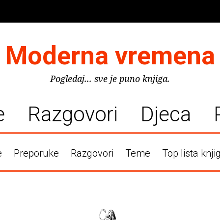
Moderna vremena
Pogledaj... sve je puno knjiga.
e
Razgovori
Djeca
e
Preporuke
Razgovori
Teme
Top lista knji