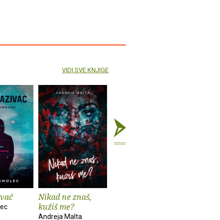
VIDI SVE KNJIGE
ivač
Nikad ne znaš,
Od Zemlje do
Anatomij
kužiš me?
Mjeseca
rastanak
lec
Andreja Malta
Katarina Solomun
Daniel Rad