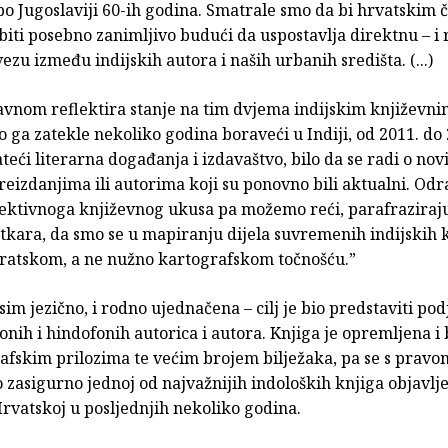
o Jugoslaviji 60-ih godina. Smatrale smo da bi hrvatskim č
iti posebno zanimljivo budući da uspostavlja direktnu – i r
ezu između indijskih autora i naših urbanih središta. (...)
avnom reflektira stanje na tim dvjema indijskim književn
ga zatekle nekoliko godina boraveći u Indiji, od 2011. do 2
teći literarna događanja i izdavaštvo, bilo da se radi o no
reizdanjima ili autorima koji su ponovno bili aktualni. Odra
jektivnoga književnog ukusa pa možemo reći, parafraziraju
tkara, da smo se u mapiranju dijela suvremenih indijskih k
iratskom, a ne nužno kartografskom točnošću.”
osim jezično, i rodno ujednačena – cilj je bio predstaviti po
onih i hindofonih autorica i autora. Knjiga je opremljena i
rafskim prilozima te većim brojem bilježaka, pa se s pravo
 o zasigurno jednoj od najvažnijih indoloških knjiga objavlj
rvatskoj u posljednjih nekoliko godina.