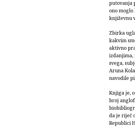
putovanja p
ono moglo b
književnu v
Zbirka ugl
kakvim smo 
aktivno pra
izdanjima, 
svega, sub
Aruna Kola
navodile p
Knjiga je, 
broj anglof
biobibliog
da je riječ
Republici H