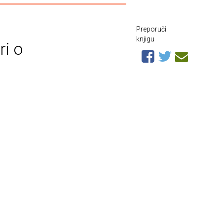
Preporuči
knjigu
ri o