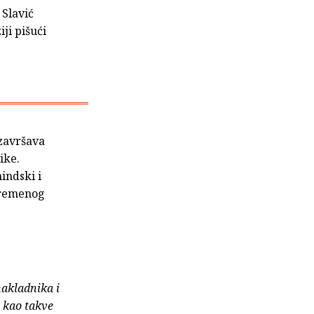
 Slavić
ji pišući
 završava
ike.
hindski i
uvremenog
nakladnika i
e kao takve