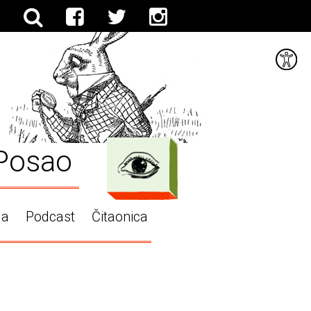
Posao
ga
Podcast
Čitaonica