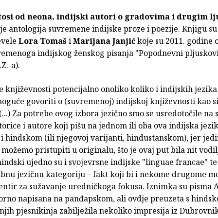
tosi od neona, indijski autori o gradovima i drugim 
je antologija suvremene indijske proze i poezije. Knjigu su
evele
Lora Tomaš
i
Marijana Janjić
koje su 2011. godine o
remenoga indijskog ženskog pisanja "Popodnevni pljuskovi
Z.-a).
je književnosti potencijalno onoliko koliko i indijskih jezika
oguće govoriti o (suvremenoj) indijskoj književnosti kao s
 (...) Za potrebe ovog izbora jezično smo se usredotočile n
torice i autore koji pišu na jednom ili oba ova indijska jezik
 hindskom (ili njegovoj varijanti, hindustanskom), jer jed
možemo pristupiti u originalu, što je ovaj put bila nit vodil
hindski ujedno su i svojevrsne indijske "linguae francae" te
ebnu jezičnu kategoriju – fakt koji bi i nekome drugome m
entir za sužavanje uredničkoga fokusa. Iznimka su pisma 
orno napisana na panđapskom, ali ovdje preuzeta s hindsko
jih pjesnikinja zabilježila nekoliko impresija iz Dubrovnik