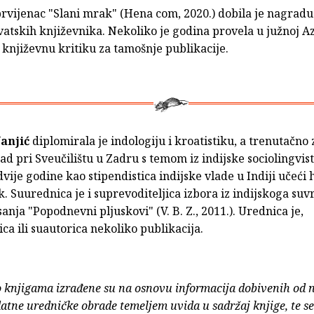
rvijenac "Slani mrak" (Hena com, 2020.) dobila je nagradu
atskih književnika. Nekoliko je godina provela u južnoj Azi
 književnu kritiku za tamošnje publikacije.
anjić
diplomirala je indologiju i kroatistiku, a trenutačno
ad pri Sveučilištu u Zadru s temom iz indijske sociolingvist
dvije godine kao stipendistica indijske vlade u Indiji učeći 
ik. Suurednica je i suprevoditeljica izbora iz indijskoga s
anja "Popodnevni pljuskovi" (V. B. Z., 2011.). Urednica je,
ica ili suautorica nekoliko publikacija.
o knjigama izrađene su na osnovu informacija dobivenih od 
atne uredničke obrade temeljem uvida u sadržaj knjige, te s