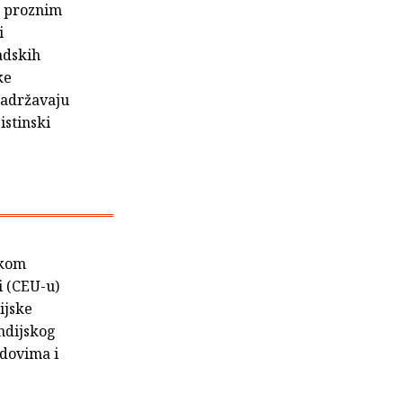
m proznim
i
adskih
ke
zadržavaju
istinski
skom
i (CEU-u)
ijske
indijskog
adovima i