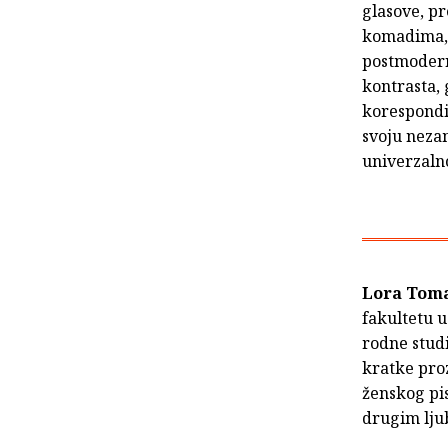
glasove, pr
komadima, 
postmodern
kontrasta, 
korespondir
svoju nezam
univerzalno
Lora Tom
fakultetu 
rodne studi
kratke proz
ženskog pis
drugim lju