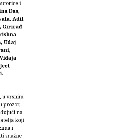
utorice i
ina Das,
ala, Adil
, Girirađ
rishna
, Udaj
ani,
 Viđaja
Jeet
i.
, u vrsnim
u prozor,
đujući na
atelja koji
zima i
uti snažne