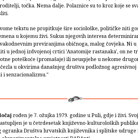
 roditelji, točka. Nema dalje. Polaznice su to kroz koje se s
iti.
vome tekstu ne propitkuje šire sociološke, političke niti g
emena u kojemu živi. Sukus njegovih interesa determinira
svakodnevnim previranjima običnoga, malog čovjeka. Ni u
iti u jednoj izdvojenoj crtici 'Anatomije rastanaka', on ne t
ivotne poteškoće (promašaje) ili neuspjehe u nekome drugom
iščezla u okvirima današnjeg društva podložnog agresivnoj
ji i senzacionalizmu."
dočaj
rođen je 7. ožujka 1979. godine u Puli, gdje i živi. Svo
stupljen je u četrdesetak književno-kulturoloških publika
g ogranka Društva hrvatskih književnika i splitske udruge 