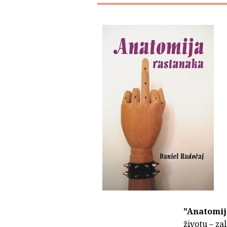
"Anatomij
životu – za