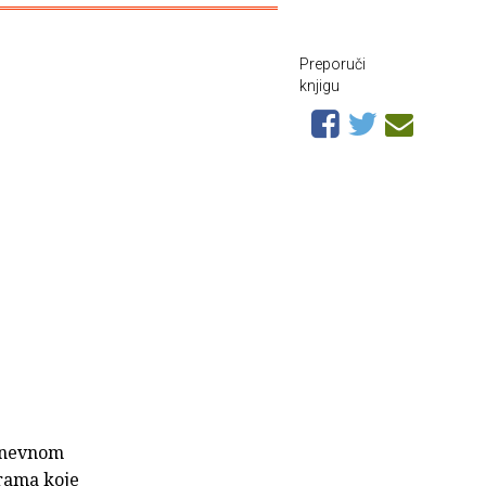
Preporuči
knjigu
odnevnom
arama koje