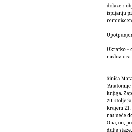
dolaze s ob
ispijanju 
reminisce
Upotpunjen
Ukratko – 
naslovnica.
Siniša Mat
'Anatomije
knjiga. Zap
20. stoljeća
krajem 21. 
nas neće do
Ona, on, po
dulje staze,