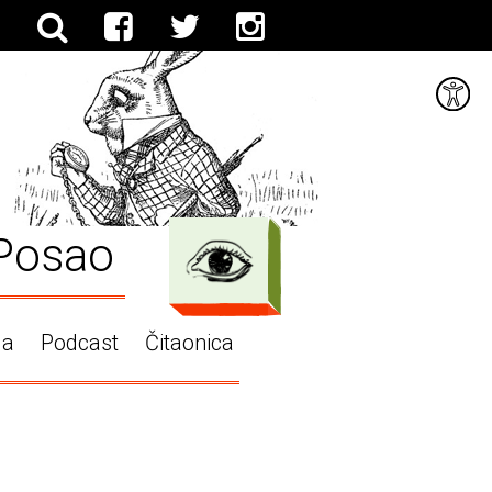
Posao
ga
Podcast
Čitaonica