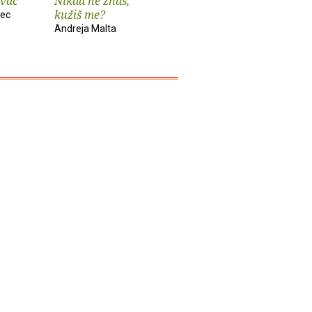
ivač
Nikad ne znaš,
Od Zemlje do
Anatomij
kužiš me?
Mjeseca
rastanak
lec
Andreja Malta
Katarina Solomun
Daniel Rad