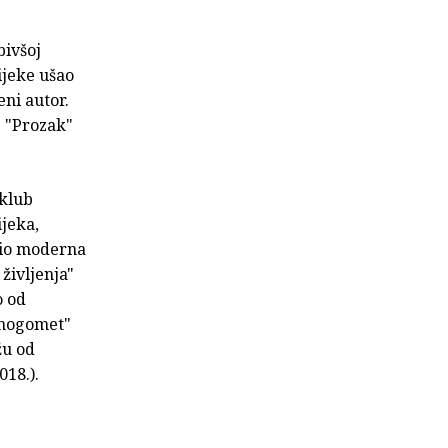
bivšoj
ijeke ušao
eni autor.
e "Prozak"
 klub
ijeka,
dio moderna
življenja"
o od
e nogomet"
žu od
018.).