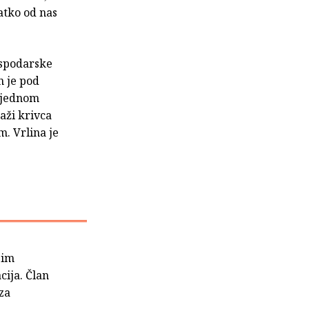
vatko od nas
ospodarske
n je pod
 jednom
raži krivca
. Vrlina je
jim
cija. Član
za