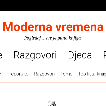
Moderna vremena
Pogledaj... sve je puno knjiga.
e
Razgovori
Djeca
e
Preporuke
Razgovori
Teme
Top lista knji