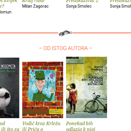
oš uvijek
Kralj ribar
Predskazivač 2
Predskaz
ce?
Milan Zagorac
Sonja Smolec
Sonja Smo
olomun
– OD ISTOG AUTORA –
 od
Vodič kroz Krležu
Ponekad bih
li što za
ili Priča o
odlazio k njoj