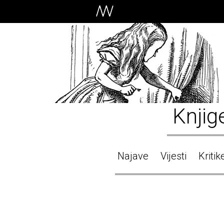
Knjig
Najave
Vijesti
Kritik