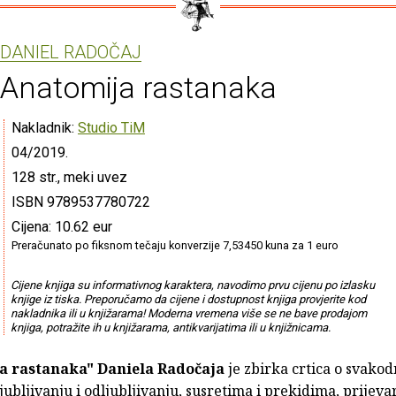
DANIEL RADOČAJ
Anatomija rastanaka
Nakladnik:
Studio TiM
04/2019.
128 str., meki uvez
ISBN 9789537780722
Cijena: 10.62 eur
Preračunato po fiksnom tečaju konverzije 7,53450 kuna za 1 euro
Cijene knjiga su informativnog karaktera, navodimo prvu cijenu po izlasku
knjige iz tiska. Preporučamo da cijene i dostupnost knjiga provjerite kod
nakladnika ili u knjižarama! Moderna vremena više se ne bave prodajom
knjiga, potražite ih u knjižarama, antikvarijatima ili u knjižnicama.
a rastanaka"
Daniela Radočaja
je zbirka crtica o svak
ljubljivanju i odljubljivanju, susretima i prekidima, prijev