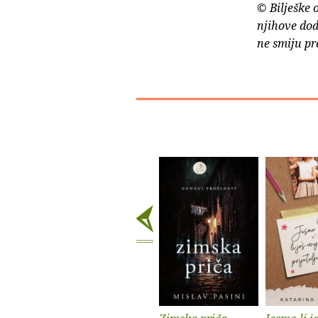
© Bilješke 
njihove dod
ne smiju pr