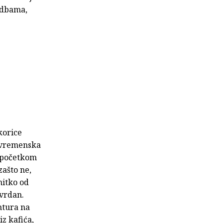
lidbama,
korice
ezvremenska
g početkom
zašto ne,
nitko od
tvrdan.
ntura na
iz kafića,