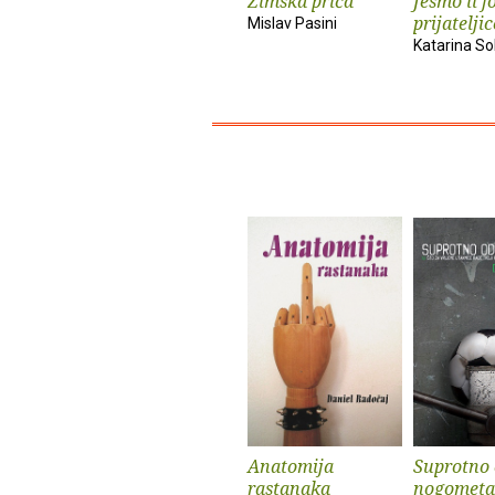
Zimska priča
Jesmo li j
prijatelji
Mislav Pasini
Katarina S
Anatomija
Suprotno
rastanaka
nogometa i