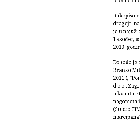
promicanje
Rukopisom 
dragoj", n
je u najuži
Također, is
2013. godin
Do sada je 
Branko Milj
2011.), "P
d.o.o., Zag
u koautorst
nogometa il
(Studio TiM
marcipana" 