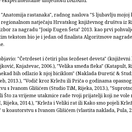
 eksperimentalne umjetnosti DADAnti.
"Anatomija rastanaka", radnog naslova "S ljubavlju mojoj 
a regionalnom natječaju Hrvatskog književnog društva iz R
 izbor za nagradu "Josip Eugen Šeta" 2013. kao prvi pohvalj
tim tekstom bio je i jedan od finalista Algoritmove nagrad
e.
objavio: "Četrdeset i četiri plus šezdeset deveta" (književni
ković, Knjaževac, 2006.), "Velika smeđa fleka" (Katapult, R
onekad bih odlazio k njoj biciklom" (Naklada Đuretić & Stu
reb, 2013.), "Vodič kroz Krležu ili Priča o godinama opasnog 
vu s Ivanom Glišićem (Studio TiM, Rijeka, 2013.), "Suprotn
i Što za vrijeme utakmice rade tvoji prijatelji koji ne vol
, Rijeka, 2014.), "Krleža i Veliki rat ili Kako smo pojeli Krle
u koautorstvu s Ivanom Glišićem (vlastita naklada, Pula, 2