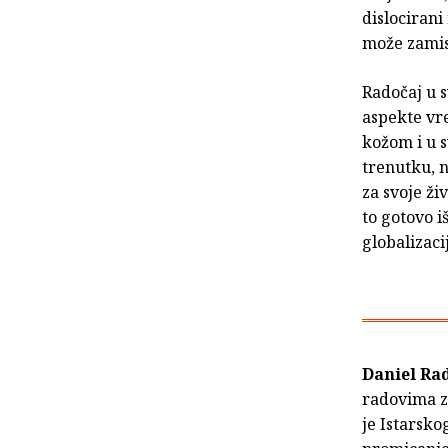
dislocirani
može zamisl
Radočaj u s
aspekte vr
kožom i u 
trenutku, n
za svoje ž
to gotovo 
globalizaci
Daniel Ra
radovima za
je Istarsko