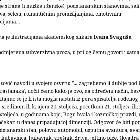
je strane (i muške i ženske), podstanarskim stanovima, se
piva, seksu, romantičnim promišljanjima, emotivnim
ncijama…
a je ilustracijama akademskog slikara
Ivana Svaguše
.
odmjerena subverzivna proza, u prilog čemu govori i sama
asović navodi u svojem osvrtu:
"...
zagrebemo li dublje pod 
 rastanaka', uočit ćemo kako je ovo, na određeni način, b
itajmo se je li ista mogla nastati iz pera spisatelja rođeno
, sredinom ili krajem 20. stoljeća, početkom 21. stoljeća ili, 
stoljeća, u godinama koje, Bogu hvala i kozmičkoj pravdi, 
čekati u danas pripadajućoj dimenziji. Odgovor će biti po
dstanarski stan, polovni automobil, usputna avantura, ava
 ljubavnica, ljubavnik, grešnik, žrtva, jeftino piće, škvadra 