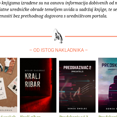
o knjigama izrađene su na osnovu informacija dobivenih od 
atne uredničke obrade temeljem uvida u sadržaj knjige, te s
enositi bez prethodnog dogovora s uredništvom portala.
– OD ISTOG NAKLADNIKA –