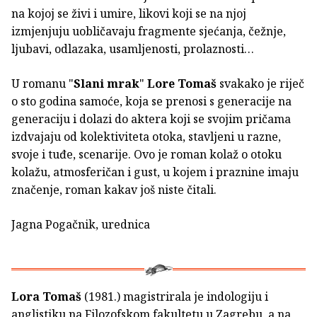
na kojoj se živi i umire, likovi koji se na njoj
izmjenjuju uobličavaju fragmente sjećanja, čežnje,
ljubavi, odlazaka, usamljenosti, prolaznosti…
U romanu "
Slani mrak
"
Lore Tomaš
svakako je riječ
o sto godina samoće, koja se prenosi s generacije na
generaciju i dolazi do aktera koji se svojim pričama
izdvajaju od kolektiviteta otoka, stavljeni u razne,
svoje i tuđe, scenarije. Ovo je roman kolaž o otoku
kolažu, atmosferičan i gust, u kojem i praznine imaju
značenje, roman kakav još niste čitali.
Jagna Pogačnik, urednica
Lora Tomaš
(1981.) magistrirala je indologiju i
anglistiku na Filozofskom fakultetu u Zagrebu, a na