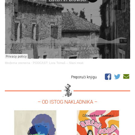
Moderna vremena
·
PODCAST: Lora Tomaš – Slani mrak
Preporuči knjigu
– OD ISTOG NAKLADNIKA –