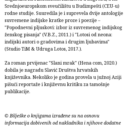
Srednjoeuropskom sveučilištu u Budimpešti (CEU-u)
rodne studije. Suuredila je i suprevela dvije antologije
suvremene indijske kratke proze i poezije –
"Popodnevni pljuskovi: izbor iz suvremenog indijskog
ženskog pisanja" (V.B.Z., 2011.) i "Lotosi od neona:
indijski autori o gradovima i drugim ljubavima"
(Studio TiM & Udruga Lotos, 2017.).
Za roman prvijenac "Slani mrak" (Hena com, 2020.)
dobila je nagradu Slavić Društva hrvatskih
književnika. Nekoliko je godina provela u južnoj Aziji
pišući reportaže i književnu kritiku za tamošnje
publikacije.
© Bilješke o knjigama izrađene su na osnovu
informacija dobivenih od nakladnika i njihove dodatne