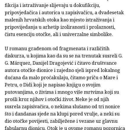
fikcija i istraživanje slijevaju u dokufikciju,
pripovjedačica i autorica u zapisivačicu, a dvadesetak
malenih hrvatskih otoka kao mjesto istraživanja i
pripovijedanja u arhetip izoliranosti i prolaznosti,
čistu esenciju otočke, ali i univerzalne simbolike.
U romanu građenom od fragmenata i različitih
diskurza, u kojima kao da su se na trenutak susreli G.
G. Márquez, Danijel Dragojević i čitavo društvance
autora otočke dionice i zajedno sjeli ispred lokalnog
dućana da malo proćakulaju, čitamo priču o Mare i
Petru, o Didi koji je napisao knjigu o svojim
putovanjima, o živima i mnogo više mrtvima koji su
prošli kroz njihov i otočki život. Neke je od njih
susrela zapisivačica, o nekima slušamo od tri nonice
što i dandanas sjede na klupi pored vrulje, a neki su
dio otočke povijesti, zabilježene i vezane uz glavnu
fabularnu dionicu. Otok je u ovome romanu pozornica