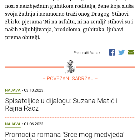
nosi s neizbježnim gubitkom roditelja, žene koja sluša
svoju žudnju i neumorno traži onog Drugog. Stihovi
zbirke pjesama 'Ni na asfaltu, ni na zemlji' stihovi su i
naših zaljubljivanja, brodoloma, gubitaka, ljubavi
prema obitelji.
Preporuči članak
– POVEZANI SADRŽAJ –
NAJAVA
• 03.10.2023.
Spisateljice u dijalogu: Suzana Matić i
Rajna Racz
NAJAVA
• 01.06.2023.
Promocija romana 'Srce mog medvjeda'