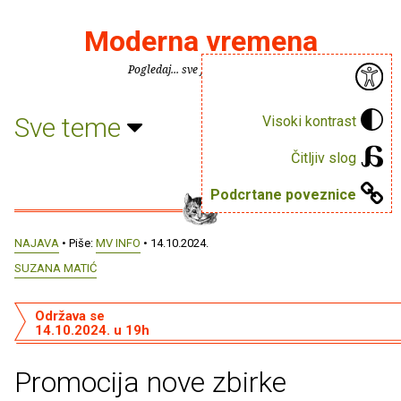
Moderna vremena
Pogledaj... sve je puno knjiga.
Sve teme
Visoki kontrast
Čitljiv slog
Podcrtane poveznice
NAJAVA
• Piše:
MV INFO
• 14.10.2024.
SUZANA MATIĆ
Održava se
14.10.2024. u 19h
Promocija nove zbirke