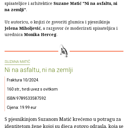
spisateljice i arhitektice
Suzane Matić
"Ni na asfaltu, ni
na zemlji"
.
Uz autoricu, o knjizi će govoriti glumica i pjesnikinja
Jelena Miholjević
, a razgovor će moderirati spisateljica i
urednica
Monika Herceg
.
SUZANA MATIĆ
Ni na asfaltu, ni na zemlji
Fraktura 10/2024.
160 str., tvrdi uvez s ovitkom
ISBN 9789533587592
Cijena: 19.99 eur
S pjesnikinjom Suzanom Matić krećemo u potragu za
identitetom žene kojoj su djeca gotovo odrasla, koja se