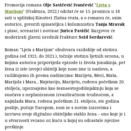
Promocija romana
Olje Savičević Ivančević
"
Ljeta s
Marijom
" (Fraktura, 2022.) održat će se 15. prosinca u 18
sati u splitskoj Kinoteci Zlatna vrata, a o romanu će, osim
autorice, govoriti spisateljica i kolumnistica
Tanja Mravak
i pisac, scenarist i novinar
Jurica Pavičić
. Razgovor će
moderirati glavni urednik Frakture
Seid Serdarević
.
Roman "Ljeta s Marijom" obuhvaća razdoblje od stotinu
godina (od 1921. do 2021.), točnije stotinu ljetnih sezona, u
kojima autorica pripovijeda epizode iz života junakinja, pet
žena iz iste (svoje) obitelji koje nose ime iz naslova, a
razlikujemo ih prema nadimcima: Marijeta, Meri, Maša,
Marijola i Mara... Najstariju, Marijetu, rođenu početkom 20.
stoljeća, upoznajemo kao šesnaestogodišnjakinju koja se
suočava s neplaniranom izvanbračnom trudnoćom, a
najmlađa Mara, rođena početkom 21. stoljeća, sto godina
poslije, putuje Europom, nosi se s novim izazovima i
iscrtava svoje digitalno obiteljsko stablo žena – ono koje je i
u stvarnosti vezano uz kuću u kojoj su odrastale njezine
pretkinje.