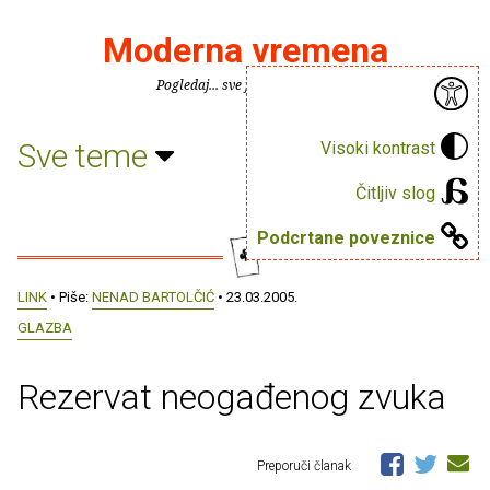
Moderna vremena
Pogledaj... sve je puno knjiga.
Sve teme
Visoki kontrast
Čitljiv slog
Podcrtane poveznice
LINK
• Piše:
NENAD BARTOLČIĆ
• 23.03.2005.
GLAZBA
Rezervat neogađenog zvuka
Preporuči članak