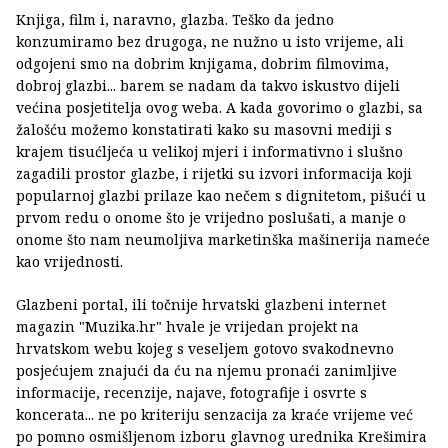
Knjiga, film i, naravno, glazba. Teško da jedno
konzumiramo bez drugoga, ne nužno u isto vrijeme, ali
odgojeni smo na dobrim knjigama, dobrim filmovima,
dobroj glazbi... barem se nadam da takvo iskustvo dijeli
većina posjetitelja ovog weba. A kada govorimo o glazbi, sa
žalošću možemo konstatirati kako su masovni mediji s
krajem tisućljeća u velikoj mjeri i informativno i slušno
zagadili prostor glazbe, i rijetki su izvori informacija koji
popularnoj glazbi prilaze kao nečem s dignitetom, pišući u
prvom redu o onome što je vrijedno poslušati, a manje o
onome što nam neumoljiva marketinška mašinerija nameće
kao vrijednosti.
Glazbeni portal, ili točnije hrvatski glazbeni internet
magazin "Muzika.hr" hvale je vrijedan projekt na
hrvatskom webu kojeg s veseljem gotovo svakodnevno
posjećujem znajući da ću na njemu pronaći zanimljive
informacije, recenzije, najave, fotografije i osvrte s
koncerata... ne po kriteriju senzacija za kraće vrijeme već
po pomno osmišljenom izboru glavnog urednika Krešimira