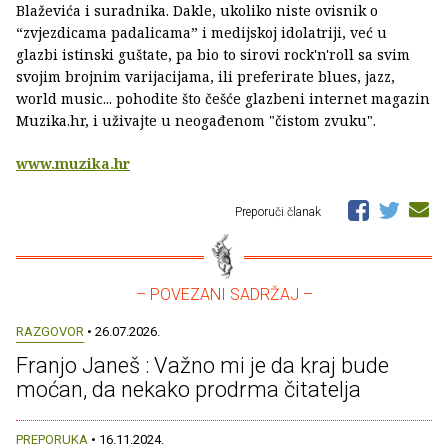
Blaževića i suradnika. Dakle, ukoliko niste ovisnik o
“zvjezdicama padalicama” i medijskoj idolatriji, već u
glazbi istinski guštate, pa bio to sirovi rock'n'roll sa svim
svojim brojnim varijacijama, ili preferirate blues, jazz,
world music... pohodite što češće glazbeni internet magazin
Muzika.hr, i uživajte u neogađenom "čistom zvuku".
www.muzika.hr
Preporuči članak
– POVEZANI SADRŽAJ –
RAZGOVOR
• 26.07.2026.
Franjo Janeš : Važno mi je da kraj bude
moćan, da nekako prodrma čitatelja
PREPORUKA
• 16.11.2024.