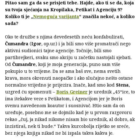
Pitao sam ga da se prisjeti tebe. Hajde, ako ti se da, koja
su tvoja sjećanja na Kropilaka, Petikat i Agenciju 9?
Koliko ti je „
Nemoguća varijanta
“ značila nekoć, a koliko
sada?
Oko te družbe s njima devedesetih neću konfabulirati,
Čumandra
(
Igor
, op.ur.) i ja bili smo više promatrači nego
aktivni sudionici tajne agencije. Točnije, bili smo
partibrejkeri, svaku smo akciju u začetku nastojali sjebati.
Od
Čumandre
, koji je moja generacija, puno sam više
pokupio u to vrijeme. Da se ama baš sve, nema svetih
krava, mora okrenuti naopačke i ako slučajno nešto ostane
normalno vrijedno je prijezira. Inače, kad smo kod
Stena
,
uzgred ću spomenuti –
Boris Greiner
je urednik „45“ice, to
ima itekakve veze s Petikatom, i Agencijom jer je Boris
svemu navedenom koautor i suosnivač. Htio sam da on
uređuje, posebno me se dojmilo kad je u prvom razgovoru
rekao „čuj, ja nikad nikome nisam bio urednik, al dobro, ak
inzistiraš, nek ti bude.“ Takva kurcobolja rijetko se sreće,
bez njega knjiga nikad ne bi ispala takva kakva je.