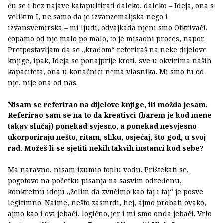
ću se i bez najave katapultirati daleko, daleko – Ideja, ona s
velikim I, ne samo da je izvanzemaljska nego i
izvansvemirska – mi ljudi, odvajkada njeni smo Otkrivači,
ćopamo od nje malo po malo, to je misaoni proces, napor.
Pretpostavljam da se „krađom“ referiraš na neke dijelove
knjige, ipak, Ideja se ponajprije kroti, sve u okvirima naših
kapaciteta, ona u konačnici nema vlasnika. Mi smo tu od
nje, nije ona od nas.
Nisam se referirao na dijelove knjige, ili možda jesam.
Referirao sam se na to da kreativci (barem je kod mene
takav slučaj) ponekad svjesno, a ponekad nesvjesno
ukorporiraju nešto, ritam, sliku, osjećaj, što god, u svoj
rad. Možeš li se sjetiti nekih takvih instanci kod sebe?
Ma naravno, nisam izumio toplu vodu. Prištekati se,
pogotovo na početku pisanja na sasvim određenu,
konkretnu ideju „želim da zvučimo kao taj i taj“ je posve
legitimno. Naime, nešto zasmrdi, hej, ajmo probati ovako,
ajmo kao i ovi jebači, logično, jer i mi smo onda jebači. Vrlo