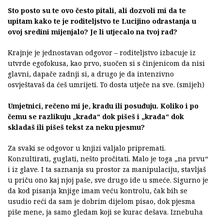
Sto posto su te ovo često pitali, ali dozvoli mi da te
upitam kako te je roditeljstvo te Lucijino odrastanja u
ovoj sredini mijenjalo? Je li utjecalo na tvoj rad?
Krajnje je jednostavan odgovor – roditeljstvo izbacuje iz
utvrde egofokusa, kao prvo, suočen si s činjenicom da nisi
glavni, dapače zadnji si, a drugo je da intenzivno
osvještavaš da ćeš umrijeti. To dosta utječe na sve. (smijeh)
Umjetnici, rečeno mi je, kradu ili posuđuju. Koliko i po
čemu se razlikuju „krađa“ dok pišeš i „krađa“ dok
skladaš ili pišeš tekst za neku pjesmu?
Za svaki se odgovor u knjizi valjalo pripremati.
Konzultirati, guglati, nešto pročitati. Malo je toga „na prvu“
i iz glave. I ta saznanja su prostor za manipulaciju, stavljaš
u priču ono kaj njoj paše, sve drugo ide u smeće. Sigurno je
da kod pisanja knjige imam veću kontrolu, čak bih se
usudio reći da sam je dobrim dijelom pisao, dok pjesma
piše mene, ja samo gledam koji se kurac dešava. Iznebuha