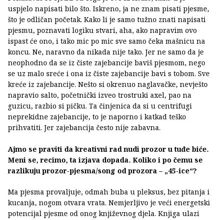
uspjelo napisati bilo što. Iskreno, ja ne znam pisati pjesme,
što je odličan početak. Kako li je samo tužno znati napisati
pjesmu, poznavati logiku stvari, aha, ako napravim ovo
ispast će ono, i tako mic po mic sve samo čeka mašnicu na
koncu. Ne, naravno da nikada nije tako. Jer ne samo da je
neophodno da se iz čiste zajebancije baviš pjesmom, nego
se uz malo sreće i ona iz čiste zajebancije bavi s tobom. Sve
kreće iz zajebancije. Nešto si okrenuo naglavačke, nevješto
napravio salto, početnički izveo trostruki axel, pao na
guzicu, razbio si pičku. Ta činjenica da si u centrifugi
neprekidne zajebancije, to je naporno i katkad teško
prihvatiti. Jer zajebancija često nije zabavna.
Ajmo se praviti da kreativni rad nudi prozor u tuđe biće.
Meni se, recimo, ta izjava dopada. Koliko i po čemu se
razlikuju prozor-pjesma/song od prozora – „45-ice“?
Ma pjesma provaljuje, odmah buba u pleksus, bez pitanja i
kucanja, nogom otvara vrata. Nemjerljivo je veći energetski
potencijal pjesme od onog književnog djela. Knjiga ulazi