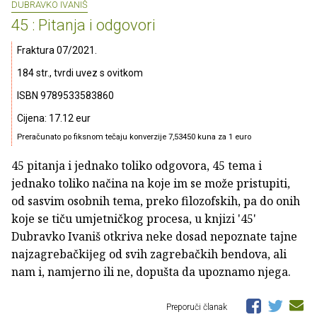
DUBRAVKO IVANIŠ
45 : Pitanja i odgovori
Fraktura 07/2021.
184 str., tvrdi uvez s ovitkom
ISBN 9789533583860
Cijena: 17.12 eur
Preračunato po fiksnom tečaju konverzije 7,53450 kuna za 1 euro
45 pitanja i jednako toliko odgovora, 45 tema i
jednako toliko načina na koje im se može pristupiti,
od sasvim osobnih tema, preko filozofskih, pa do onih
koje se tiču umjetničkog procesa, u knjizi '45'
Dubravko Ivaniš otkriva neke dosad nepoznate tajne
najzagrebačkĳeg od svih zagrebačkih bendova, ali
nam i, namjerno ili ne, dopušta da upoznamo njega.
Preporuči članak