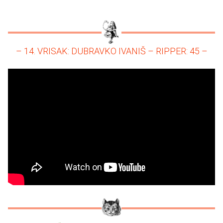
– 14. VRISAK: DUBRAVKO IVANIŠ – RIPPER: 45 –