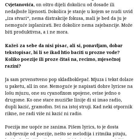
Cvjetanovića
, on oštro dijeli dokolicu od dosade ili
nedajbože lijenosti. Dokolica je stanje u kojem se nudi uvid
„iza stvari“, nema distrakcije fokusa, mali je bed da ju je
nemoguće isplanirati. Bez dokolice nema zajebancije. Može
biti produktivna, a i ne mora.
Kažeš za sebe da nisi pisac, ali si, ponavljam, dobar
tekstopisac, bi li se ikad htio baciti u prozne vode?
Koliko poezije ili proze čitaš na, recimo, mjesečnoj
razini?
Ja sam prvenstveno pop skladboklepač. Mjuza i tekst dolaze
u paketu, all in one. Nemoguće je napisati dobre lyricse na
lošu mjuzu, one su cyanofixom spojene, ovise jedno o
drugome. Ko one stare muzičke linije di si imao radio,
dupli kazić, gramofon. Svi na istoj struji. Kad neki otpornik
rikne, ne radi više ni kazić ni radio.
Poezija me uopće ne zanima. Pišem lyrics, to je dosta
zahtjevnije od poezije, nešto se melodija i ritmika pitaju,