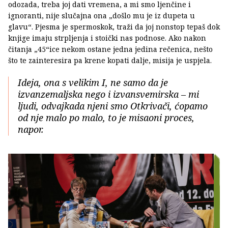
odozada, treba joj dati vremena, a mi smo ljenčine i
ignoranti, nije slučajna ona „došlo mu je iz dupeta u
glavu“. Pjesma je spermoskok, traži da joj nonstop tepaš dok
knjige imaju strpljenja i stoički nas podnose. Ako nakon
čitanja „45“ice nekom ostane jedna jedina rečenica, nešto
što te zainteresira pa krene kopati dalje, misija je uspjela.
Ideja, ona s velikim I, ne samo da je
izvanzemaljska nego i izvansvemirska – mi
ljudi, odvajkada njeni smo Otkrivači, ćopamo
od nje malo po malo, to je misaoni proces,
napor.