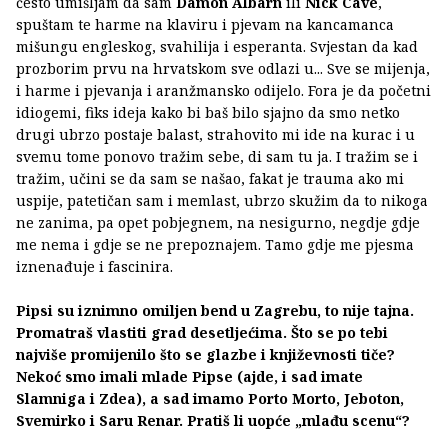
često umišljam da sam
Damon Albarn
ili
Nick Cave
,
spuštam te harme na klaviru i pjevam na kancamanca
mišungu engleskog, svahilija i esperanta. Svjestan da kad
prozborim prvu na hrvatskom sve odlazi u... Sve se mijenja,
i harme i pjevanja i aranžmansko odijelo. Fora je da početni
idiogemi, fiks ideja kako bi baš bilo sjajno da smo netko
drugi ubrzo postaje balast, strahovito mi ide na kurac i u
svemu tome ponovo tražim sebe, di sam tu ja. I tražim se i
tražim, učini se da sam se našao, fakat je trauma ako mi
uspije, patetičan sam i memlast, ubrzo skužim da to nikoga
ne zanima, pa opet pobjegnem, na nesigurno, negdje gdje
me nema i gdje se ne prepoznajem. Tamo gdje me pjesma
iznenađuje i fascinira.
Pipsi su iznimno omiljen bend u Zagrebu, to nije tajna.
Promatraš vlastiti grad desetljećima. Što se po tebi
najviše promijenilo što se glazbe i književnosti tiče?
Nekoć smo imali mlade Pipse (ajde, i sad imate
Slamniga i Zdea), a sad imamo Porto Morto, Jeboton,
Svemirko i Saru Renar. Pratiš li uopće „mlađu scenu“?