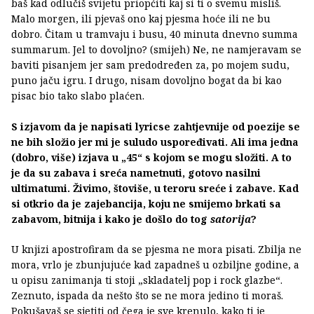
baš kad odlučiš svijetu priopćiti kaj si ti o svemu misliš.
Malo morgen, ili pjevaš ono kaj pjesma hoće ili ne bu
dobro. Čitam u tramvaju i busu, 40 minuta dnevno summa
summarum. Jel to dovoljno? (smijeh) Ne, ne namjeravam se
baviti pisanjem jer sam predodređen za, po mojem sudu,
puno jaču igru. I drugo, nisam dovoljno bogat da bi kao
pisac bio tako slabo plaćen.
S izjavom da je napisati lyricse zahtjevnije od poezije se
ne bih složio jer mi je suludo uspoređivati. Ali ima jedna
(dobro, više) izjava u „45“ s kojom se mogu složiti. A to
je da su zabava i sreća nametnuti, gotovo nasilni
ultimatumi. Živimo, štoviše, u teroru sreće i zabave. Kad
si otkrio da je zajebancija, koju ne smijemo brkati sa
zabavom, bitnija i kako je došlo do tog
satorija
?
U knjizi apostrofiram da se pjesma ne mora pisati. Zbilja ne
mora, vrlo je zbunjujuće kad zapadneš u ozbiljne godine, a
u opisu zanimanja ti stoji „skladatelj pop i rock glazbe“.
Zeznuto, ispada da nešto što se ne mora jedino ti moraš.
Pokušavaš se sjetiti od čega je sve krenulo, kako ti je