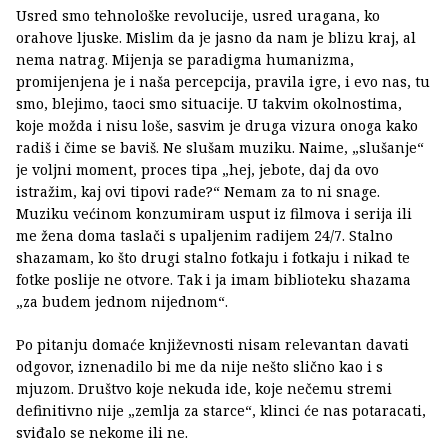
Usred smo tehnološke revolucije, usred uragana, ko
orahove ljuske. Mislim da je jasno da nam je blizu kraj, al
nema natrag. Mijenja se paradigma humanizma,
promijenjena je i naša percepcija, pravila igre, i evo nas, tu
smo, blejimo, taoci smo situacije. U takvim okolnostima,
koje možda i nisu loše, sasvim je druga vizura onoga kako
radiš i čime se baviš. Ne slušam muziku. Naime, „slušanje“
je voljni moment, proces tipa „hej, jebote, daj da ovo
istražim, kaj ovi tipovi rade?“ Nemam za to ni snage.
Muziku većinom konzumiram usput iz filmova i serija ili
me žena doma taslači s upaljenim radijem 24/7. Stalno
shazamam, ko što drugi stalno fotkaju i fotkaju i nikad te
fotke poslije ne otvore. Tak i ja imam biblioteku shazama
„za budem jednom nijednom“.
Po pitanju domaće književnosti nisam relevantan davati
odgovor, iznenadilo bi me da nije nešto slično kao i s
mjuzom. Društvo koje nekuda ide, koje nečemu stremi
definitivno nije „zemlja za starce“, klinci će nas potaracati,
sviđalo se nekome ili ne.