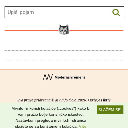
Moderna vremena
Sva prava pridržana © MV Info d.o.o. 2026. • Kriv je
Fiktiv
Mvinfo.hr koristi kolačiće („cookies“) kako bi
SLAŽEM SE
O nama
•
Pomoć
•
Uvjeti korištenja
•
RSS kanali
vam pružio bolje korisničko iskustvo.
Nastavkom pregleda mvinfo.hr stranica
Potraži nas na:
slažete se sa korištenjem kolačića.
Više