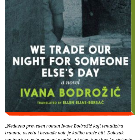
„Nedavno preveden roman Ivane Bodrožić koji tematizira
traumu, osvetu i beznađe noir je koliko može biti. Dolazak
novinarke u neimenovani gradić, u kojem kvartovska sjećanja