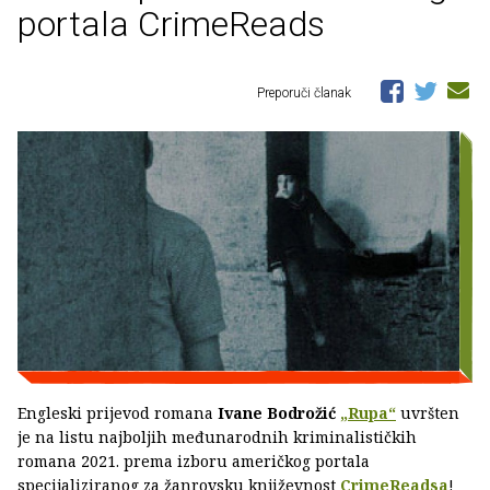
portala CrimeReads
Preporuči članak
Engleski prijevod romana
Ivane Bodrožić
„Rupa“
uvršten
je na listu najboljih međunarodnih kriminalističkih
romana 2021. prema izboru američkog portala
specijaliziranog za žanrovsku književnost
CrimeReadsa
!