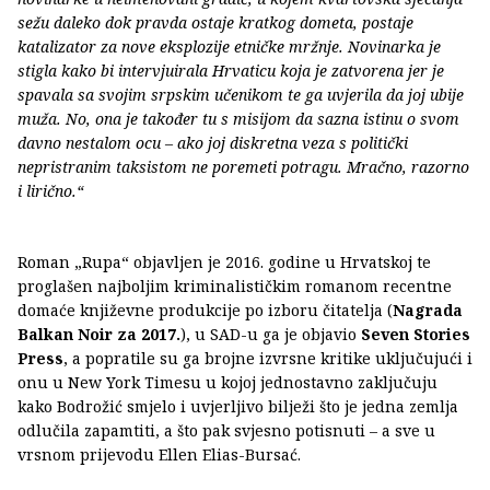
sežu daleko dok pravda ostaje kratkog dometa, postaje
katalizator za nove eksplozije etničke mržnje. Novinarka je
stigla kako bi intervjuirala Hrvaticu koja je zatvorena jer je
spavala sa svojim srpskim učenikom te ga uvjerila da joj ubije
muža. No, ona je također tu s misijom da sazna istinu o svom
davno nestalom ocu – ako joj diskretna veza s politički
nepristranim taksistom ne poremeti potragu. Mračno, razorno
i lirično.“
Roman „Rupa“ objavljen je 2016. godine u Hrvatskoj te
proglašen najboljim kriminalističkim romanom recentne
domaće književne produkcije po izboru čitatelja (
Nagrada
Balkan Noir za 2017.
), u SAD-u ga je objavio
Seven Stories
Press
, a popratile su ga brojne izvrsne kritike uključujući i
onu u New York Timesu u kojoj jednostavno zaključuju
kako Bodrožić smjelo i uvjerljivo bilježi što je jedna zemlja
odlučila zapamtiti, a što pak svjesno potisnuti – a sve u
vrsnom prijevodu Ellen Elias-Bursać.