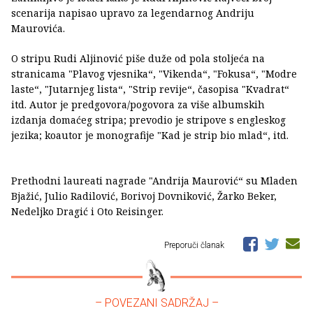
scenarija napisao upravo za legendarnog Andriju
Maurovića.
O stripu Rudi Aljinović piše duže od pola stoljeća na
stranicama "Plavog vjesnika“, "Vikenda“, "Fokusa“, "Modre
laste“, "Jutarnjeg lista“, "Strip revije“, časopisa "Kvadrat“
itd. Autor je predgovora/pogovora za više albumskih
izdanja domaćeg stripa; prevodio je stripove s engleskog
jezika; koautor je monografije "Kad je strip bio mlad“, itd.
Prethodni laureati nagrade "Andrija Maurović“ su Mladen
Bjažić, Julio Radilović, Borivoj Dovniković, Žarko Beker,
Nedeljko Dragić i Oto Reisinger.
Preporuči članak
– POVEZANI SADRŽAJ –