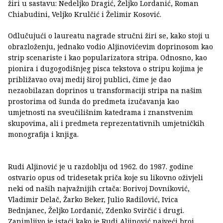
žiri u sastavu: Nedeljko Dragić, Željko Lordanić, Roman
Chiabudini, Veljko Krulčić i Želimir Kosović.
Odlučujući o laureatu nagrade stručni žiri se, kako stoji u
obrazloženju, jednako vodio Aljinovićevim doprinosom kao
strip scenariste i kao popularizatora stripa. Odnosno, kao
pionira i dugogodišnjeg pisca tekstova o stripu kojima je
približavao ovaj medij široj publici, čime je dao
nezaobilazan doprinos u transformaciji stripa na našim
prostorima od šunda do predmeta izučavanja kao
umjetnosti na sveučilišnim katedrama i znanstvenim
skupovima, ali i predmeta reprezentativnih umjetničkih
monografija i knjiga.
Rudi Aljinović je u razdoblju od 1962. do 1987. godine
ostvario opus od tridesetak priča koje su likovno oživjeli
neki od naših najvažnijih crtača: Borivoj Dovniković,
Vladimir Delač, Žarko Beker, Julio Radilović, Ivica
Bednjanec, Željko Lordanić, Zdenko Svirčić i drugi.
Zanimljivo je istaći kako je Rudi Aljinović najveći broj