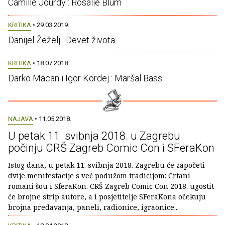
Camille Jourdy : Rosalie Blum
KRITIKA
• 29.03.2019.
Danijel Žeželj : Devet života
KRITIKA
• 18.07.2018.
Darko Macan i Igor Kordej : Maršal Bass
NAJAVA
• 11.05.2018.
U petak 11. svibnja 2018. u Zagrebu
počinju CRŠ Zagreb Comic Con i SFeraKon
Istog dana, u petak 11. svibnja 2018. Zagrebu će započeti
dvije menifestacije s već podužom tradicijom: Crtani
romani šou i SferaKon. CRŠ Zagreb Comic Con 2018. ugostit
će brojne strip autore, a i posjetitelje SFeraKona očekuju
brojna predavanja, paneli, radionice, igraonice...