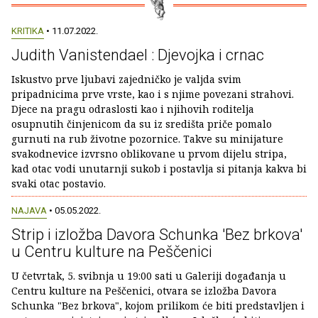
KRITIKA
• 11.07.2022.
Judith Vanistendael : Djevojka i crnac
Iskustvo prve ljubavi zajedničko je valjda svim
pripadnicima prve vrste, kao i s njime povezani strahovi.
Djece na pragu odraslosti kao i njihovih roditelja
osupnutih činjenicom da su iz središta priče pomalo
gurnuti na rub životne pozornice. Takve su minijature
svakodnevice izvrsno oblikovane u prvom dijelu stripa,
kad otac vodi unutarnji sukob i postavlja si pitanja kakva bi
svaki otac postavio.
NAJAVA
• 05.05.2022.
Strip i izložba Davora Schunka 'Bez brkova'
u Centru kulture na Peščenici
U četvrtak, 5. svibnja u 19:00 sati u Galeriji događanja u
Centru kulture na Peščenici, otvara se izložba Davora
Schunka "Bez brkova", kojom prilikom će biti predstavljen i