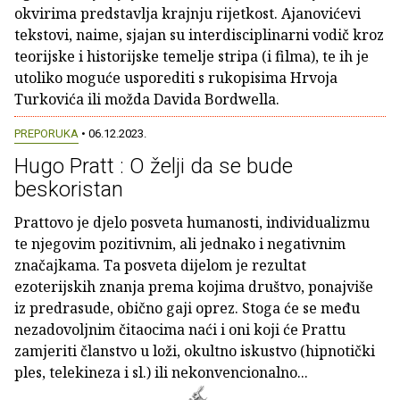
okvirima predstavlja krajnju rijetkost. Ajanovićevi
tekstovi, naime, sjajan su interdisciplinarni vodič kroz
teorijske i historijske temelje stripa (i filma), te ih je
utoliko moguće usporediti s rukopisima Hrvoja
Turkovića ili možda Davida Bordwella.
PREPORUKA
• 06.12.2023.
Hugo Pratt : O želji da se bude
beskoristan
Prattovo je djelo posveta humanosti, individualizmu
te njegovim pozitivnim, ali jednako i negativnim
značajkama. Ta posveta dijelom je rezultat
ezoterijskih znanja prema kojima društvo, ponajviše
iz predrasude, obično gaji oprez. Stoga će se među
nezadovoljnim čitaocima naći i oni koji će Prattu
zamjeriti članstvo u loži, okultno iskustvo (hipnotički
ples, telekineza i sl.) ili nekonvencionalno...