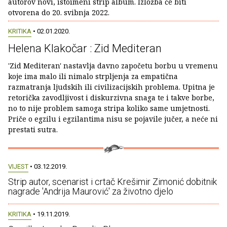
autorov novi, istoimeni strip album. Izložba će biti
otvorena do 20. svibnja 2022.
KRITIKA
• 02.01.2020.
Helena Klakočar : Zid Mediteran
'Zid Mediteran' nastavlja davno započetu borbu u vremenu
koje ima malo ili nimalo strpljenja za empatična
razmatranja ljudskih ili civilizacijskih problema. Upitna je
retorička zavodljivost i diskurzivna snaga te i takve borbe,
no to nije problem samoga stripa koliko same umjetnosti.
Priče o egzilu i egzilantima nisu se pojavile jučer, a neće ni
prestati sutra.
VIJEST
• 03.12.2019.
Strip autor, scenarist i crtač Krešimir Zimonić dobitnik
nagrade 'Andrija Maurović' za životno djelo
KRITIKA
• 19.11.2019.