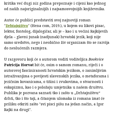
kritika već dugi niz godina prepoznaje i cijeni kao jednog
od naših najoriginalnijih i najsamosvojnijih književnika.
Autor će publici predstaviti svoj najnoviji roman
"
Drhtajništvo
" (Hena com, 2019.), u kojem su likovi pisac,
lektor, fontolog, dijalogičar, ali je – kao i u većini Rajkijevih
djela – glavni junak (nadjunak) hrvatski jezik, koji nije
samo sredstvo, nego i neobično živ organizam što se razvija
do neslućenih razmjera.
U razgovoru koji će s autorom voditi voditeljica
Bookvice
Patricija Horvat
bit će, osim o samom romanu, riječi i o
autorovoj fasciniranosti hrvatskim jezikom, o zanimljivim
istraživanjima o povijesti slavenskih jezika, o metaforama i
jezičnim kovanicama, o tišini i zvukovima, o stvarnosti i
eskapizmu, kao i o položaju umjetnika u našem društvu.
Publika je pozvana saznati tko i zašto u „Drhtajništvu“
drhti, tko i što taji, a čitanjem ulomaka iz romana imat će
priliku otkriti zašto "svi pisci pišu na jedan način, a Igor
Rajki na drugi".