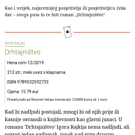
Kao i uvijek, najsretnijeg posjetitelja ili posjetiteljicu čeka
dar – ovoga puta to će biti roman „Drhtajništvo“.
IGOR RAJKI
Drhtajništvo
Hena com 12/2019.
212 str., meki uvez s klapnama
ISBN 9789532592733
Cijena: 15.79 eur
Preračunato po fiksnom tečaju konverzije 7,53450 kuna za 1 euro
Kad bi nadljudi postojali, mnogi bi od njih prije ili
kasnije osvanuli u književnosti kao glavni junaci. U
romanu 'Drhtajništvo' Igora Rajkija nema nadljudi, ali
postoji jedan nadjunak, junak nad svim drugim