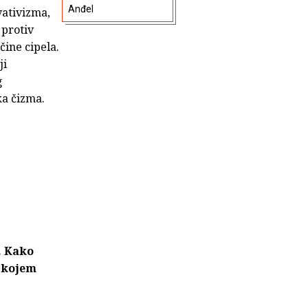
Anđel
vativizma,
 protiv
čine cipela.
ji
g
ka čizma.
. Kako
u kojem