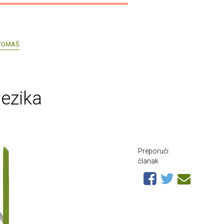
TOMAŠ
jezika
Preporuči
članak