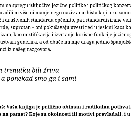
 na spregu isključive jezične politike i političkog konzer
aradili ni više ni manje nego naziv anarhista koji nisu samo
ć i društvenih standarda općenito, pa i standardizirane veli
tvrde, suprotan – oni pokušavaju uvesti red u jezični kaos ko
izam, kao mistifikacija i izvrtanje korisne funkcije jezično
ustvari generira, a od obuće im nije draga jedino španjols
mci iz našeg razgovora.
 trenutku bili žrtva
a, a ponekad smo ga i sami
: Vaša knjiga je prilično obiman i radikalan pothvat
 na pamet? Koje su okolnosti ili motivi prevladali, i 