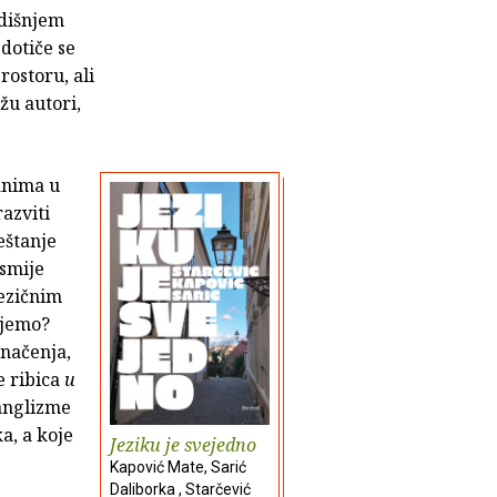
odišnjem
 dotiče se
ostoru, ali
ažu autori,
anima u
razviti
eštanje
 smije
jezičnim
ijemo?
značenja,
e ribica
u
 anglizme
a, a koje
Jeziku je svejedno
Kapović Mate, Sarić
Daliborka , Starčević