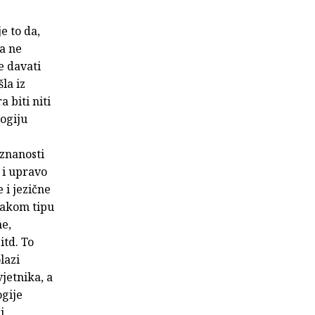
e to da,
ga ne
e davati
šla iz
 biti niti
logiju
 znanosti
i upravo
 i jezične
vakom tipu
ne,
itd. To
lazi
jetnika, a
ogije
i