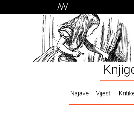
Knjig
Najave
Vijesti
Kritik