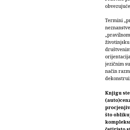
obvezujuće
Termini „pr
neznanstve
„pravilnom“
životinjsku
društvenim 
orijentacij
jezičnim s
način razmi
dekonstrui
Knjigu ste
(auto)cenz
procjenji
što obliku
kompleksn
četiristo s