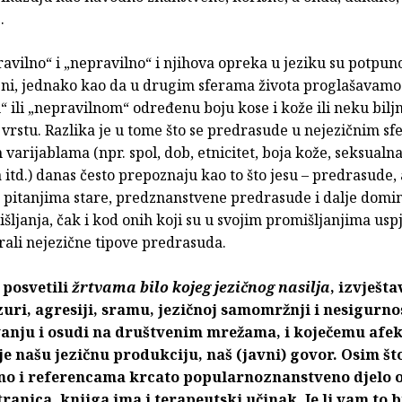
.
avilno“ i „nepravilno“ i njihova opreka u jeziku su potpun
ni, jednako kao da u drugim sferama života proglašavamo
 ili „nepravilnom“ određenu boju kose i kože ili neku biljn
 vrstu. Razlika je u tome što se predrasude u nejezičnim sf
varijablama (npr. spol, dob, etnicitet, boja kože, seksualn
a itd.) danas često prepoznaju kao to što jesu – predrasude, 
u pitanjima stare, predznanstvene predrasude i dalje domi
šljanja, čak i kod onih koji su u svojim promišljanjima usp
rali nejezične tipove predrasuda.
 posvetili
žrtvama bilo kojeg jezičnog nasilja
, izvješta
uri, agresiji, sramu, jezičnoj samomržnji i nesigurnos
vanju i osudi na društvenim mrežama, i koječemu afe
je našu jezičnu produkciju, naš (javni) govor. Osim što
o i referencama krcato popularnoznanstveno djelo 
tranica, knjiga ima i terapeutski učinak. Je li vam to bio