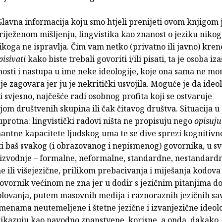
Glavna informacija koju smo htjeli prenijeti ovom knjigom j
iježenom mišljenju, lingvistika kao znanost o jeziku niko
ikoga ne ispravlja. Čim vam netko (privatno ili javno) kren
pisivati
kako biste trebali govoriti i/ili pisati, ta je osoba iza
osti i nastupa u ime neke ideologije, koje ona sama ne mora
i je zagovara jer ju je nekritički usvojila. Moguće je da ideo
 svjesno, najčešće radi osobnog profita koji se ostvaruje
om društvenih skupina ili čak čitavog društva. Situacija u
uprotna: lingvistički radovi ništa ne propisuju nego
opisuju
nantne kapacitete ljudskog uma te se dive sprezi kognitivne
ti baš svakog (i obrazovanog i nepismenog) govornika, u s
oizvodnje – formalne, neformalne, standardne, nestandard
e ili višejezične, prilikom prebacivanja i miješanja kodova 
ovornik većinom ne zna jer u dodir s jezičnim pitanjima do
lovanja, putem masovnih medija i raznoraznih jezičnih sav
menama neutemeljene i štetne jezične i izvanjezične ideol
rikazuju kao navodno znanstvene, korisne, a onda, dakako, 