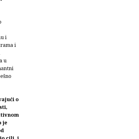
o
u i
erama i
a
a u
nantni
ješno
vajući o
ti,
ktivnom
 je
od
 cilj, i