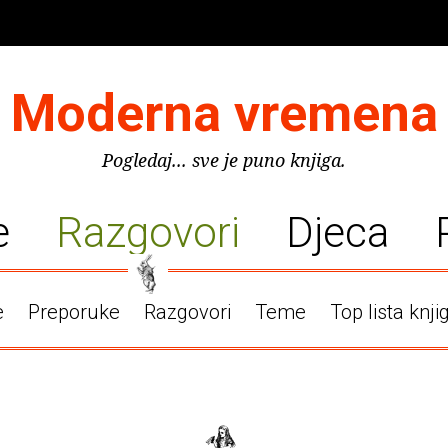
Moderna vremena
Pogledaj... sve je puno knjiga.
e
Razgovori
Djeca
e
Preporuke
Razgovori
Teme
Top lista knji