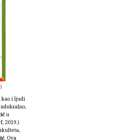
ć)
 kao i ljudi
aradoksalno,
ić
u
, 2019.)
akulteta,
ić
. Ova