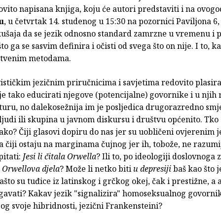
ovito napisana knjiga, koju će autori predstaviti i na ovog
u
, u četvrtak 14. studenog u 15:30 na pozornici Paviljona 6,
ušaja da se jezik odnosno standard zamrzne u vremenu i pr
o ga se sasvim definira i očisti od svega što on nije. I to, k
stvenim metodama.
ističkim jezičnim priručnicima i savjetima redovito plasir
 je tako educirati njegove (potencijalne) govornike i u njih 
turu, no dalekosežnija im je posljedica drugorazredno smj
judi ili skupina u javnom diskursu i društvu općenito. Tko
kako? Čiji glasovi dopiru do nas jer su uobličeni ovjerenim 
a čiji ostaju na marginama čujnog jer ih, tobože, ne razum
itati:
Jesi li čitala Orwella
? Ili to, po ideologiji doslovnoga 
i
Orwellova djela
? Može li netko biti
u
depresiji
baš kao što j
ašto su tuđice iz latinskog i grčkog okej, čak i prestižne, a
gavati? Kakav jezik "signalizira" homoseksualnog govornik
zbog svoje hibridnosti, jezični Frankensteini?