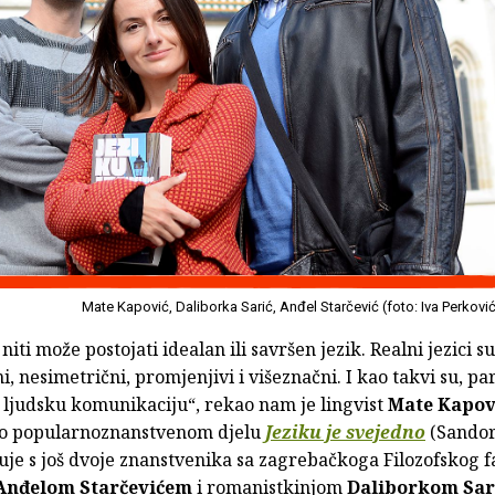
Mate Kapović, Daliborka Sarić, Anđel Starčević (foto: Iva Perkovi
niti može postojati idealan ili savršen jezik. Realni jezici su
i, nesimetrični, promjenjivi i višeznačni. I kao takvi su, p
 ljudsku komunikaciju“, rekao nam je lingvist
Mate Kapov
o popularnoznanstvenom djelu
Jeziku je svejedno
(Sandorf
uje s još dvoje znanstvenika sa zagrebačkoga Filozofskog f
Anđelom
Starčevićem
i romanistkinjom
Daliborkom Sar