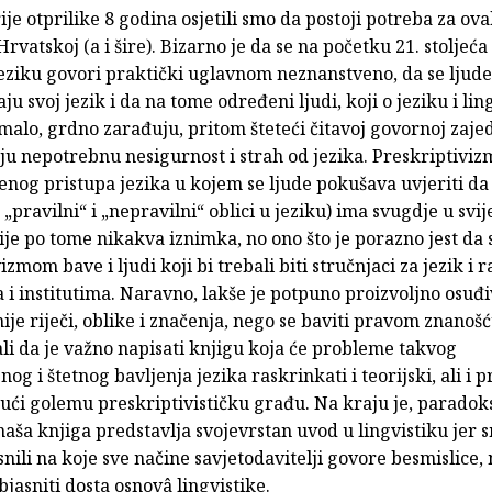
ije otprilike 8 godina osjetili smo da postoji potreba za o
rvatskoj (a i šire). Bizarno je da se na početku 21. stoljeća
jeziku govori praktički uglavnom neznanstveno, da se ljud
ju svoj jezik i da na tome određeni ljudi, koji o jeziku i ling
malo, grdno zarađuju, pritom šteteći čitavoj govornoj zajed
ju nepotrebnu nesigurnost i strah od jezika. Preskriptiviz
nog pristupa jezika u kojem se ljude pokušava uvjeriti da
„pravilni“ i „nepravilni“ oblici u jeziku) ima svugdje u svij
je po tome nikakva iznimka, no ono što je porazno jest da 
izmom bave i ljudi koji bi trebali biti stručnjaci za jezik i 
 i institutima. Naravno, lakše je potpuno proizvoljno osuđi
je riječi, oblike i značenja, nego se baviti pravom znanošć
li da je važno napisati knjigu koja će probleme takvog
og i štetnog bavljenja jezika raskrinkati i teorijski, ali i p
ući golemu preskriptivističku građu. Na kraju je, paradok
 naša knjiga predstavlja svojevrstan uvod u lingvistiku jer 
nili na koje sve načine savjetodavitelji govore besmislice,
bjasniti dosta osnovâ lingvistike.