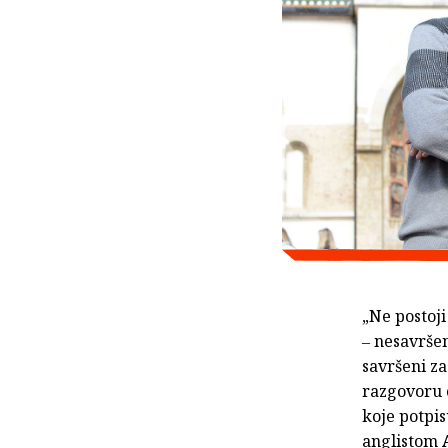
„Ne postoji 
‒ nesavršen
savršeni za
razgovoru 
koje potpis
anglistom