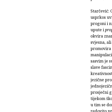
Starčević: 
usprkos uvr
progoni i n
upute i
pro
okvira znan
svjesna, al
promovira i
manipulacij
sasvim je s
slave fasci
kreativnos
jezične pr
jednojezičn
prosječni g
tijekom ško
u tim se do
redovito p