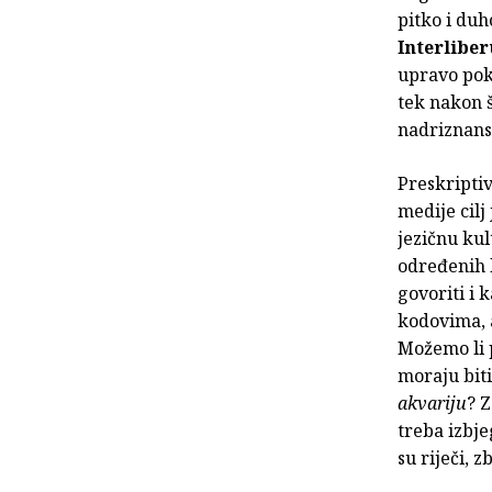
pitko i duh
Interliber
upravo pok
tek nakon št
nadriznan
Preskriptiv
medije cilj
jezičnu kul
određenih l
govoriti i 
kodovima, 
Možemo li p
moraju bit
akvariju
? Z
treba izbje
su riječi, 