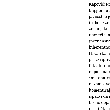
Kapović: Pr
knjigom u H
javnosti o 
to da ne zna
znaju jako 
unoseći u n
(neznanstve
inherentno 
Hrvatska ni
preskriptiv
fakultetima
najnormalni
smo smatra
neznanstven
komentiraj
ispalo i da
bismo objas
praktički o