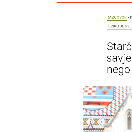
RAZGOVOR
• P
JEZIKU JE SV
Starč
savje
nego 