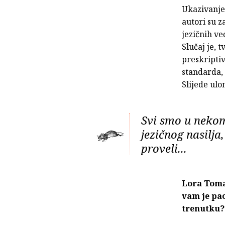
Ukazivanjem
autori su z
jezičnih ve
Slučaj je, 
preskriptiv
standarda, 
Slijede ulo
Svi smo u nekom
jezičnog nasilj
proveli...
Lora Tomaš
vam je pao
trenutku?