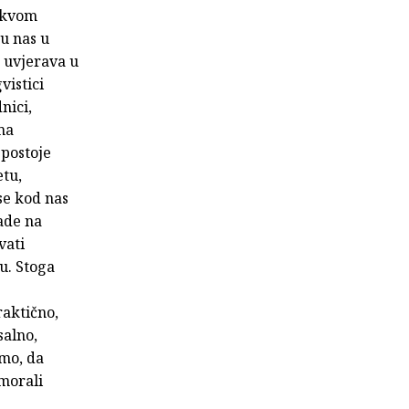
vakvom
 u nas u
e uvjerava u
vistici
nici,
ma
 postoje
etu,
se kod nas
rade na
vati
u. Stoga
raktično,
salno,
smo, da
 morali