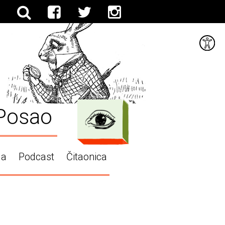
Posao
ga
Podcast
Čitaonica