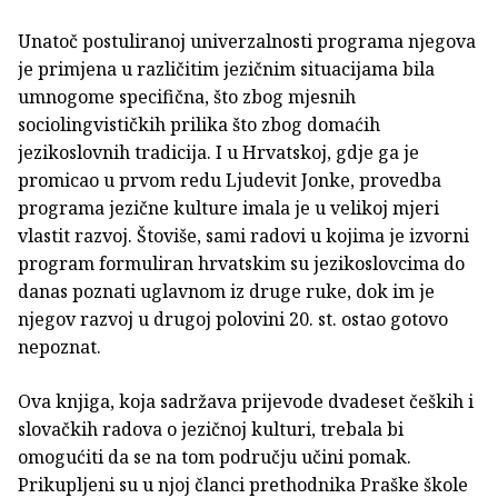
Unatoč postuliranoj univerzalnosti programa njegova
je primjena u različitim jezičnim situacijama bila
umnogome specifična, što zbog mjesnih
sociolingvističkih prilika što zbog domaćih
jezikoslovnih tradicija. I u Hrvatskoj, gdje ga je
promicao u prvom redu Ljudevit Jonke, provedba
programa jezične kulture imala je u velikoj mjeri
vlastit razvoj. Štoviše, sami radovi u kojima je izvorni
program formuliran hrvatskim su jezikoslovcima do
danas poznati uglavnom iz druge ruke, dok im je
njegov razvoj u drugoj polovini 20. st. ostao gotovo
nepoznat.
Ova knjiga, koja sadržava prijevode dvadeset čeških i
slovačkih radova o jezičnoj kulturi, trebala bi
omogućiti da se na tom području učini pomak.
Prikupljeni su u njoj članci prethodnika Praške škole