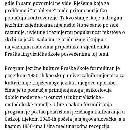
gdje ih sami govornici ne vide. Rješenja koja za
probleme i "probleme" nude pritom nerijetko
pobuđuju kontroverzije. Takvo stanje, koje u drugim
jezičnim zajednicama nije nešto što se samo po sebi
razumije, uvjetuje i razmjernu popularnost tekstova o
skrbi za jezik. Sada im se pridružuje i knjiga s
najvažnijim radovima pripadnika i sljedbenika
Praške lingvističke škole posvećenima toj temi.
Program jezične kulture Praške škole formuliran je
početkom 1930-ih kao skup univerzalnih smjernica za
kultiviranje književnoga jezika i njegove uporabe,
čime je to područje primijenjenoga jezikoslovlja
dobilo moderne - u osnovi strukturalističke -
metodološke temelje. Ubrzo nakon formuliranja
program je postao polazištem jezičnoga kultiviranja u
Češkoj, tijekom 1940-ih počela je njegova slovačka, a u
kasnim 1950-ima i šira međunarodna recepcija.