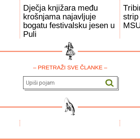
Dječja knjižara među
Trib
krošnjama najavljuje
stri
bogatu festivalsku jesen u
MS
Puli
– PRETRAŽI SVE ČLANKE –