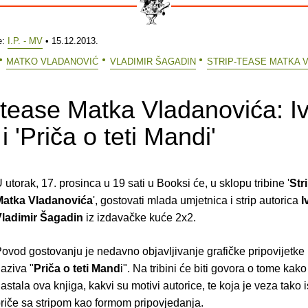
e:
I.P. - MV
• 15.12.2013.
MATKO VLADANOVIĆ
VLADIMIR ŠAGADIN
STRIP-TEASE MATKA 
-tease Matka Vladanovića: I
i 'Priča o teti Mandi'
 utorak, 17. prosinca u 19 sati u Booksi će, u sklopu tribine '
Str
Matka Vladanovića
', gostovati mlada umjetnica i strip autorica
I
Vladimir Šagadin
iz izdavačke kuće 2x2.
ovod gostovanju je nedavno objavljivanje grafičke pripovijetke
aziva "
Priča o teti Mand
i". Na tribini će biti govora o tome kak
astala ova knjiga, kakvi su motivi autorice, te koja je veza tako 
riče sa stripom kao formom pripovjedanja.