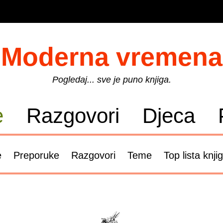
Moderna vremena
Pogledaj... sve je puno knjiga.
e
Razgovori
Djeca
e
Preporuke
Razgovori
Teme
Top lista knji