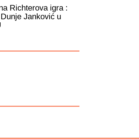
ina Richterova igra :
p Dunje Janković u
U