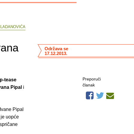
VLADANOVIĆA
vana
Održava se
17.12.2013.
Preporuči
ip-tease
članak
vana Pipal
i
 Ivane Pipal
o je uopće
ispričane