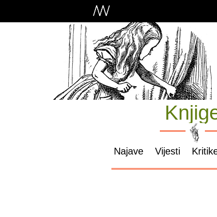
Knjig
Najave
Vijesti
Kritik