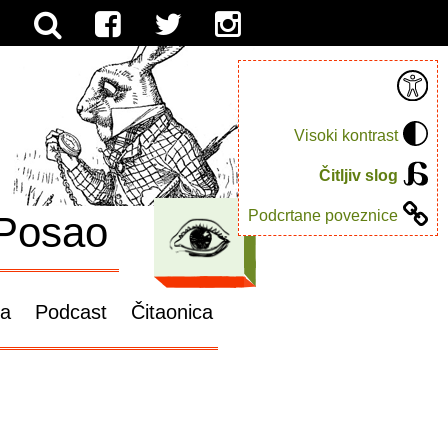
Visoki kontrast
Čitljiv slog
Podcrtane poveznice
Posao
ga
Podcast
Čitaonica