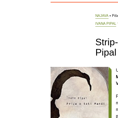
NAJAVA
• Piš
IVANA PIPAL
Strip
Pipal 
U
P
n
n
p