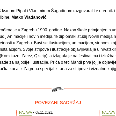
 Ivanom Pipal i Vladimirom Šagadinom razgovarat će urednik i 
ribine,
Matko Vladanović
.
 rođena je u Zagrebu 1990. godine. Nakon škole primjenjenih um
tudij Animacije i novih medija, te diplomski studij Novih medija 
etnosti u Zagrebu. Bavi se ilustracijom, animacijom, stripom, kn
nstalacijom. Svoje stripove i ilustracije objavljivala je u hrvatsk
Komikaze, Zarez, Q strip), a izlagala je na festivalima i izložba
rade za najbolje ilustracije. Priča o teti Mandi prva joj je objavlj
ačka kuća iz Zagreba specijalizirana za stripove i vizualne knji
– POVEZANI SADRŽAJ –
NAJAVA
• 05.11.2021.
NAJAVA