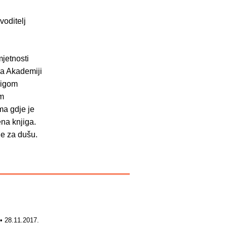
voditelj
jetnosti
na Akademiji
jigom
im
ma gdje je
ena knjiga.
ge za dušu.
• 28.11.2017.