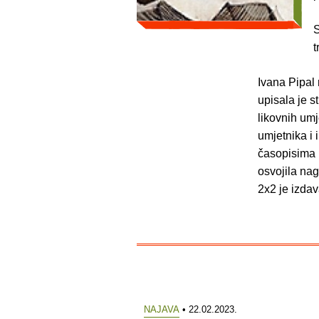
S
t
Ivana Pipal
upisala je s
likovnih umj
umjetnika i i
časopisima (
osvojila nag
2x2 je izdav
NAJAVA
• 22.02.2023.